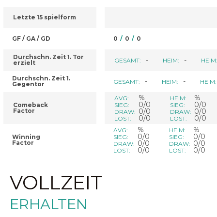
Letzte 15 spielform
GF / GA / GD
0
/
0
/
0
Durchschn. Zeit 1. Tor
-
-
GESAMT:
HEIM:
HEIM
erzielt
Durchschn. Zeit 1.
-
-
GESAMT:
HEIM:
HEIM:
Gegentor
%
%
AVG:
HEIM:
0/0
0/0
Comeback
SIEG:
SIEG:
Factor
0/0
0/0
DRAW:
DRAW:
0/0
0/0
LOST:
LOST:
%
%
AVG:
HEIM:
0/0
0/0
Winning
SIEG:
SIEG:
Factor
0/0
0/0
DRAW:
DRAW:
0/0
0/0
LOST:
LOST:
VOLLZEIT
ERHALTEN