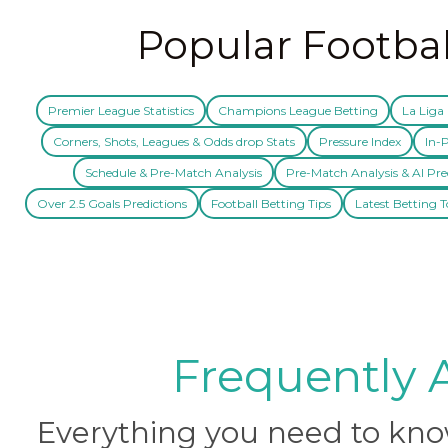
Popular Footbal
Premier League Statistics
Champions League Betting
La Liga 
Corners, Shots, Leagues & Odds drop Stats
Pressure Index
In-P
Schedule & Pre-Match Analysis
Pre-Match Analysis & AI Pre
Over 2.5 Goals Predictions
Football Betting Tips
Latest Betting T
Frequently 
Everything you need to know 