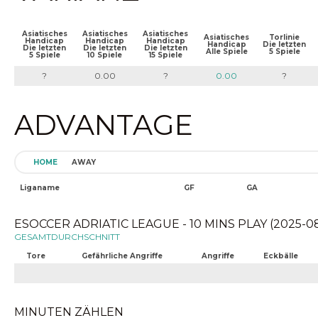
Asiatisches
Asiatisches
Asiatisches
Asiatisches
Torlinie
Handicap
Handicap
Handicap
Handicap
Die letzten
Die letzten
Die letzten
Die letzten
Alle Spiele
5 Spiele
5 Spiele
10 Spiele
15 Spiele
?
0.00
?
0.00
?
ADVANTAGE
HOME
AWAY
Liganame
GF
GA
ESOCCER ADRIATIC LEAGUE - 10 MINS PLAY (2025-08
GESAMTDURCHSCHNITT
Tore
Gefährliche Angriffe
Angriffe
Eckbälle
MINUTEN ZÄHLEN