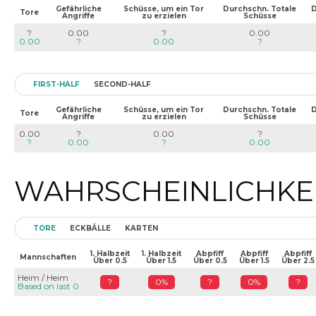
Gefährliche
Schüsse, um ein Tor
Durchschn. Totale
D
Tore
Angriffe
zu erzielen
Schüsse
?
0.00
?
0.00
0.00
?
0.00
?
FIRST-HALF
SECOND-HALF
Gefährliche
Schüsse, um ein Tor
Durchschn. Totale
D
Tore
Angriffe
zu erzielen
Schüsse
0.00
?
0.00
?
?
0.00
?
0.00
WAHRSCHEINLICHKEIT
TORE
ECKBÄLLE
KARTEN
1. Halbzeit
1. Halbzeit
Abpfiff
Abpfiff
Abpfiff
Mannschaften
Über 0.5
Über 1.5
Über 0.5
Über 1.5
Über 2.5
Heim / Heim
?
0%
?
0%
?
Based on last 0