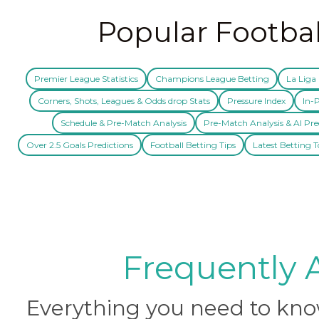
Popular Footbal
Premier League Statistics
Champions League Betting
La Liga 
Corners, Shots, Leagues & Odds drop Stats
Pressure Index
In-P
Schedule & Pre-Match Analysis
Pre-Match Analysis & AI Pre
Over 2.5 Goals Predictions
Football Betting Tips
Latest Betting T
Frequently 
Everything you need to know 