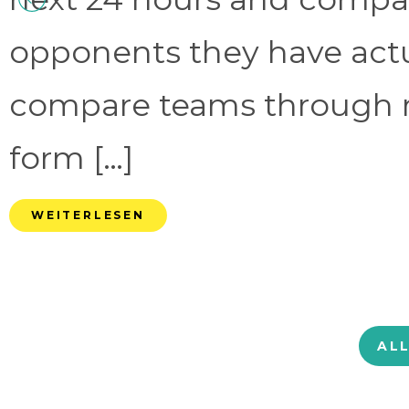
opponents they have act
compare teams through 
form […]
WEITERLESEN
AL