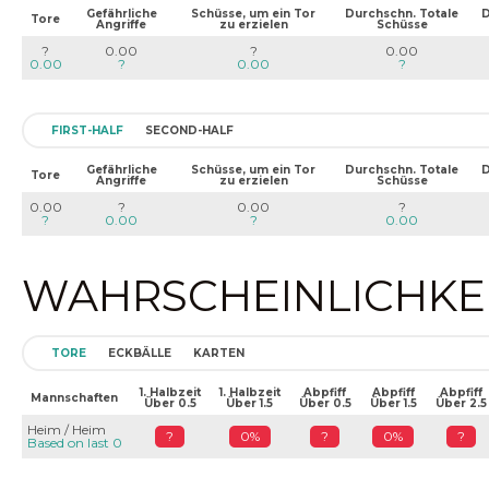
Gefährliche
Schüsse, um ein Tor
Durchschn. Totale
D
Tore
Angriffe
zu erzielen
Schüsse
?
0.00
?
0.00
0.00
?
0.00
?
FIRST-HALF
SECOND-HALF
Gefährliche
Schüsse, um ein Tor
Durchschn. Totale
D
Tore
Angriffe
zu erzielen
Schüsse
0.00
?
0.00
?
?
0.00
?
0.00
WAHRSCHEINLICHKEIT
TORE
ECKBÄLLE
KARTEN
1. Halbzeit
1. Halbzeit
Abpfiff
Abpfiff
Abpfiff
Mannschaften
Über 0.5
Über 1.5
Über 0.5
Über 1.5
Über 2.5
Heim / Heim
?
0%
?
0%
?
Based on last 0