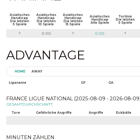
Asiatisches
Asiatisches
Asiatisches
Asiatisches
Torlinie
Handicap
Handicap
Handicap
Handicap
Die letzten
Die letzten
Die letzten
Die letzten
Alle Spiele
5 Spiele
5 Spiele
10 Spiele
15 Spiele
?
0.00
?
0.00
?
ADVANTAGE
HOME
AWAY
Liganame
GF
GA
FRANCE LIGUE NATIONAL (2025-08-09 - 2026-08-09
GESAMTDURCHSCHNITT
Tore
Gefährliche Angriffe
Angriffe
Eckbälle
MINUTEN ZÄHLEN