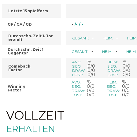
Letzte 15 spielform
GF / GA / GD
-
/
-
/
-
Durchschn. Zeit 1. Tor
-
-
GESAMT:
HEIM:
HEIM
erzielt
Durchschn. Zeit 1.
-
-
GESAMT:
HEIM:
HEIM:
Gegentor
%
%
AVG:
HEIM:
0/0
0/0
Comeback
SIEG:
SIEG:
Factor
0/0
0/0
DRAW:
DRAW:
0/0
0/0
LOST:
LOST:
%
%
AVG:
HEIM:
0/0
0/0
Winning
SIEG:
SIEG:
Factor
0/0
0/0
DRAW:
DRAW:
0/0
0/0
LOST:
LOST:
VOLLZEIT
ERHALTEN