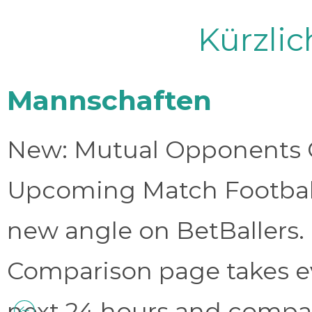
Kürzli
Mannschaften
New: Mutual Opponents C
Upcoming Match Football 
new angle on BetBallers
Comparison page takes eve
next 24 hours and compa