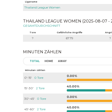
Liganame
Thailand League Women
THAILAND LEAGUE WOMEN (2025-08-07 - 2
GESAMTDURCHSCHNITT
Tore
Gefährliche Angriffe
Angri
?
67.79
?
MINUTEN ZÄHLEN
TOTAL
HOME
AWAY
Minuten zählen
0.00%
0'-15'
0 Tore
40.00%
15'-30'
2 Tore
0.00%
30'-45'
0 Tore
40.00%
45'-60'
2 Tore