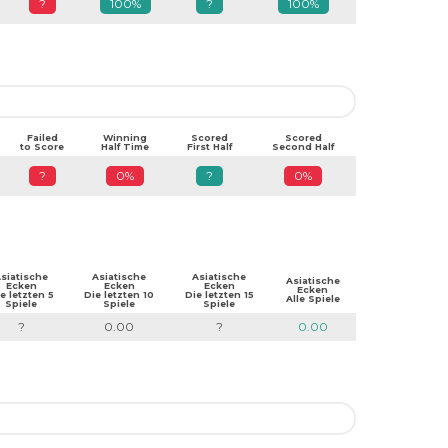
?
100%
?
100%
Failed
Winning
Scored
Scored
to Score
Half Time
First Half
Second Half
?
0%
?
0%
siatische
Asiatische
Asiatische
Asiatische
Ecken
Ecken
Ecken
Ecken
e letzten 5
Die letzten 10
Die letzten 15
Alle Spiele
Spiele
Spiele
Spiele
?
0.00
?
0.00