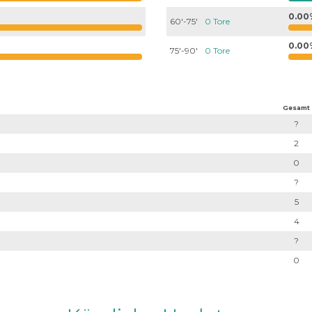
0.00
60'-75'
0 Tore
0.00
75'-90'
0 Tore
Gesamt
?
2
0
?
5
4
?
0