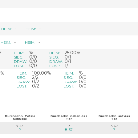
-
-
HEIM:
HEIM:
-
-
HEIM:
HEIM:
%
%
25.00%
HEIM:
HEIM:
0/0
0/1
SIEG:
SIEG:
0/0
0/1
DRAW:
DRAW:
0/0
1/1
LOST:
LOST:
0%
100.00%
%
HEIM:
HEIM:
2/2
0/0
SIEG:
SIEG:
0/2
0/0
DRAW:
DRAW:
0/2
0/0
LOST:
LOST:
Durchschn. Totale
Durchschn. neben das
Durchschn. auf das
Schüsse
Tor
Tor
7.33
?
3.67
?
8.67
?