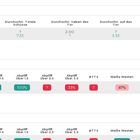
Durchschn. Totale
Durchschn. neben das
Durchschn. auf das
Schüsse
Tor
Tor
?
2.00
?
7.33
?
3.33
ff
Abpfiff
Abpfiff
Abpfiff
BTTS
Weiße Westen
0.5
Über 1.5
Über 2.5
Über 3.5
100%
?
33%
?
67%
ff
Abpfiff
Abpfiff
Abpfiff
BTTS
Weiße Westen
0.5
Über 1.5
Über 2.5
Über 3.5