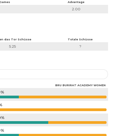
 Games
Advantage
2.00
en das Tor Schüsse
Totale Schüsse
5.25
?
BRU BURIRAT ACADEMY WOMEN
0%
%
0%
0%