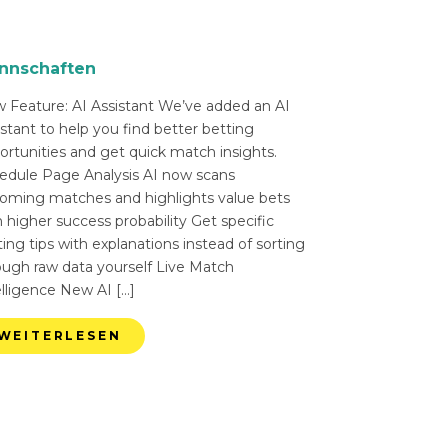
nnschaften
 Feature: AI Assistant We’ve added an AI
istant to help you find better betting
ortunities and get quick match insights.
edule Page Analysis AI now scans
oming matches and highlights value bets
 higher success probability Get specific
ing tips with explanations instead of sorting
ough raw data yourself Live Match
elligence New AI […]
WEITERLESEN