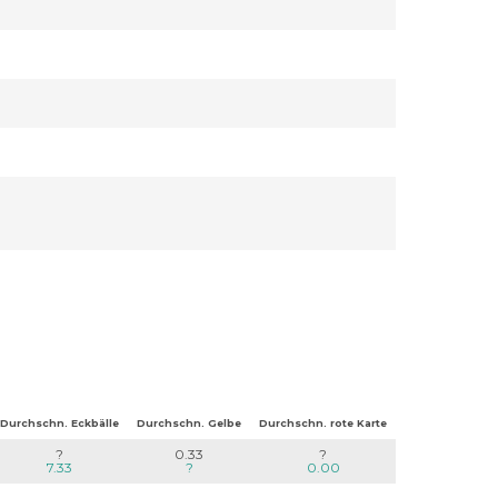
Durchschn. Eckbälle
Durchschn. Gelbe
Durchschn. rote Karte
?
0.33
?
7.33
?
0.00