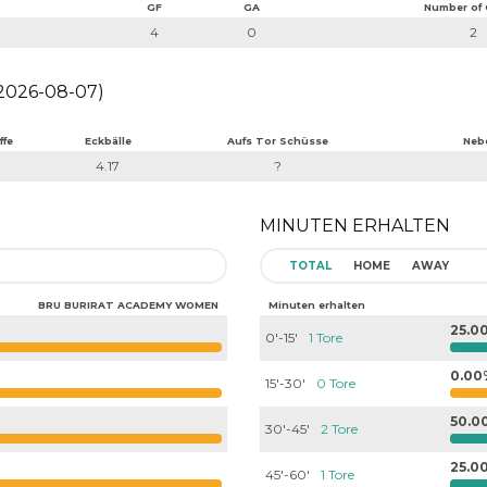
GF
GA
Number of
4
0
2
026-08-07)
ffe
Eckbälle
Aufs Tor Schüsse
Neb
4.17
?
MINUTEN ERHALTEN
TOTAL
HOME
AWAY
BRU BURIRAT ACADEMY WOMEN
Minuten erhalten
25.0
0'-15'
1 Tore
0.00
15'-30'
0 Tore
50.0
30'-45'
2 Tore
25.0
45'-60'
1 Tore