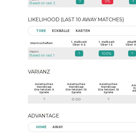
?
0%
?
Based on last 2
LIKELIHOOD (LAST 10 AWAY MATCHES)
TORE
ECKBÄLLE
KARTEN
1. Halbzeit
1. Halbzeit
Abpfif
Mannschaften
Über 0.5
Über 1.5
Über 0
Heim
?
100%
?
Based on last 1
VARIANZ
Asiatisches
Asiatisches
Asiatisches
As
Handicap
Handicap
Handicap
H
Die letzten 5
Die letzten 10
Die letzten 15
Al
Spiele
Spiele
Spiele
?
0.00
?
ADVANTAGE
HOME
AWAY