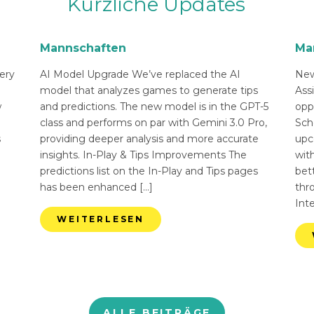
Kürzliche Updates
Mannschaften
Ma
ery
AI Model Upgrade We’ve replaced the AI
New
n
model that analyzes games to generate tips
Ass
w
and predictions. The new model is in the GPT-5
opp
class and performs on par with Gemini 3.0 Pro,
Sch
s
providing deeper analysis and more accurate
upc
insights. In-Play & Tips Improvements The
with
predictions list on the In-Play and Tips pages
bett
has been enhanced […]
thr
Int
WEITERLESEN
ALLE BEITRÄGE