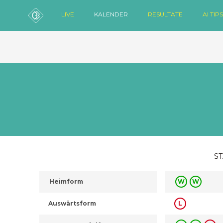
LIVE
KALENDER
RESULTATE
AI TIPS
ST
Heimform
W
W
Auswärtsform
L