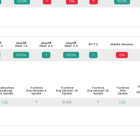
100%
?
0%
?
100%
f
Abpfiff
Abpfiff
Abpfiff
BTTS
Weiße Westen
.5
Über 1.5
Über 2.5
Über 3.5
100%
?
100%
?
0%
A
iatisches
Torlinie
Torlinie
Torlinie
Torlinie
andicap
Die letzten 5
Die letzten 10
Die letzten 15
Alle
Di
le Spiele
Spiele
Spiele
Spiele
Spiele
1.25
?
0.00
?
1.50