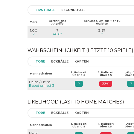
FIRST-HALF
SECOND-HALF
Gefährliche
Schüsse, um ein Tor zu
Tore
Angriffe
erzielen
1.00
?
3.67
?
46.67
?
WAHRSCHEINLICHKEIT (LETZTE 10 SPIELE)
TORE
ECKBÄLLE
KARTEN
1. Halbzeit
1. Halbzeit
Abpfi
Mannschaften
Über 0.5
Über 1.5
Über 
Heim / Heim
?
33%
?
Based on last 3
LIKELIHOOD (LAST 10 HOME MATCHES)
TORE
ECKBÄLLE
KARTEN
1. Halbzeit
1. Halbzeit
Abpfi
Mannschaften
Über 0.5
Über 1.5
Über 
Heim