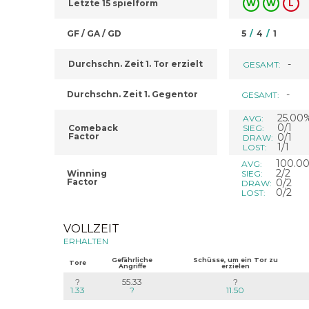
Letzte 15 spielform
W
W
L
GF / GA / GD
5
/
4
/
1
-
Durchschn. Zeit 1. Tor erzielt
GESAMT:
-
Durchschn. Zeit 1. Gegentor
GESAMT:
25.00
AVG:
0/1
Comeback
SIEG:
Factor
0/1
DRAW:
1/1
LOST:
100.0
AVG:
2/2
Winning
SIEG:
Factor
0/2
DRAW:
0/2
LOST:
VOLLZEIT
ERHALTEN
Gefährliche
Schüsse, um ein Tor zu
Tore
Angriffe
erzielen
?
55.33
?
1.33
?
11.50