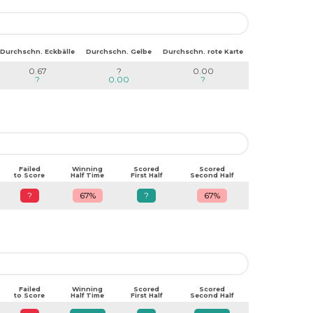
Durchschn. Eckbälle
Durchschn. Gelbe
Durchschn. rote Karte
0.67
?
0.00
?
0.00
?
Failed
Winning
Scored
Scored
to Score
Half Time
First Half
Second Half
?
67%
?
67%
Failed
Winning
Scored
Scored
to Score
Half Time
First Half
Second Half