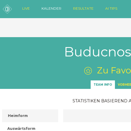
LIVE
KALENDER
RESULTATE
AI TIPS
Buducnost
Zu Favo
TEAM INFO
VORHER
STATISTIKEN BASIEREND 
Heimform
Auswärtsform