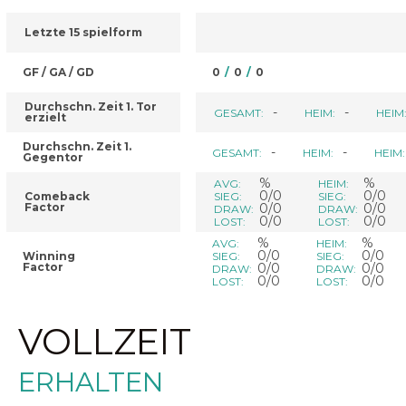
Letzte 15 spielform
GF / GA / GD
0
/
0
/
0
Durchschn. Zeit 1. Tor
-
-
GESAMT:
HEIM:
HEIM
erzielt
Durchschn. Zeit 1.
-
-
GESAMT:
HEIM:
HEIM:
Gegentor
%
%
AVG:
HEIM:
0/0
0/0
Comeback
SIEG:
SIEG:
Factor
0/0
0/0
DRAW:
DRAW:
0/0
0/0
LOST:
LOST:
%
%
AVG:
HEIM:
0/0
0/0
Winning
SIEG:
SIEG:
Factor
0/0
0/0
DRAW:
DRAW:
0/0
0/0
LOST:
LOST:
VOLLZEIT
ERHALTEN