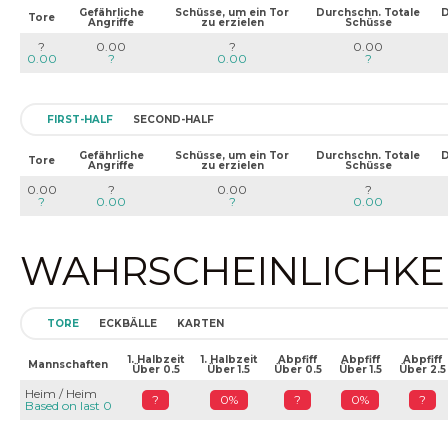
Gefährliche
Schüsse, um ein Tor
Durchschn. Totale
D
Tore
Angriffe
zu erzielen
Schüsse
?
0.00
?
0.00
0.00
?
0.00
?
FIRST-HALF
SECOND-HALF
Gefährliche
Schüsse, um ein Tor
Durchschn. Totale
D
Tore
Angriffe
zu erzielen
Schüsse
0.00
?
0.00
?
?
0.00
?
0.00
WAHRSCHEINLICHKEIT
TORE
ECKBÄLLE
KARTEN
1. Halbzeit
1. Halbzeit
Abpfiff
Abpfiff
Abpfiff
Mannschaften
Über 0.5
Über 1.5
Über 0.5
Über 1.5
Über 2.5
Heim / Heim
?
0%
?
0%
?
Based on last 0