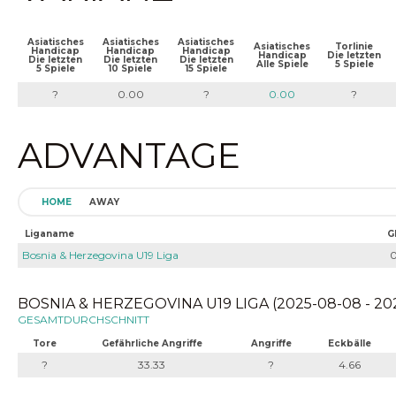
Asiatisches
Asiatisches
Asiatisches
Asiatisches
Torlinie
Handicap
Handicap
Handicap
Handicap
Die letzten
Die letzten
Die letzten
Die letzten
Alle Spiele
5 Spiele
5 Spiele
10 Spiele
15 Spiele
?
0.00
?
0.00
?
ADVANTAGE
HOME
AWAY
Liganame
G
Bosnia & Herzegovina U19 Liga
BOSNIA & HERZEGOVINA U19 LIGA (2025-08-08 - 20
GESAMTDURCHSCHNITT
Tore
Gefährliche Angriffe
Angriffe
Eckbälle
?
33.33
?
4.66