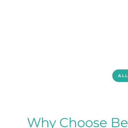
AL
Why Choose BetB