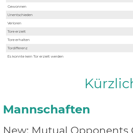
Gewonnen
Unentschieden
Verloren
Tore erzielt
Tore erhalten
Tordifferenz
Es konnte kein Tor erzielt werden
Kürzli
Mannschaften
New: Mutual Opponents C