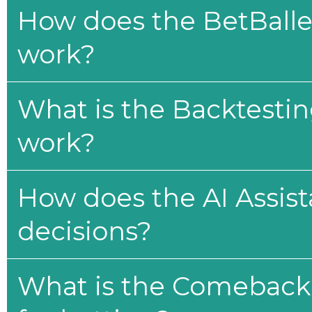
How does the BetBaller
work?
What is the Backtesti
work?
How does the AI Assis
decisions?
What is the Comeback 