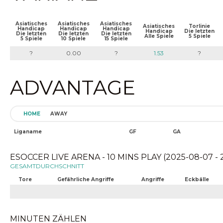
Asiatisches
Asiatisches
Asiatisches
Asiatisches
Torlinie
Handicap
Handicap
Handicap
Handicap
Die letzten
Die letzten
Die letzten
Die letzten
Alle Spiele
5 Spiele
5 Spiele
10 Spiele
15 Spiele
?
0.00
?
1.53
?
ADVANTAGE
HOME
AWAY
Liganame
GF
GA
ESOCCER LIVE ARENA - 10 MINS PLAY (2025-08-07 - 
GESAMTDURCHSCHNITT
Tore
Gefährliche Angriffe
Angriffe
Eckbälle
MINUTEN ZÄHLEN