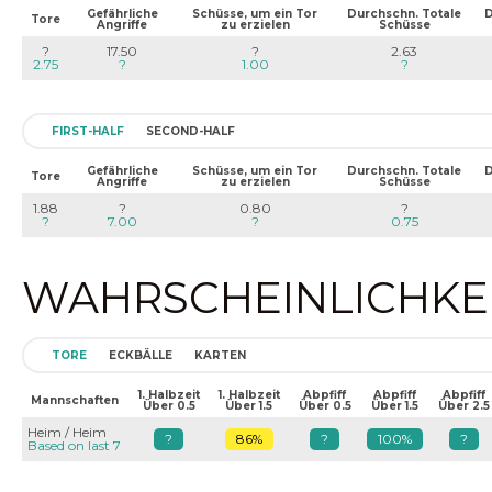
Gefährliche
Schüsse, um ein Tor
Durchschn. Totale
D
Tore
Angriffe
zu erzielen
Schüsse
?
17.50
?
2.63
2.75
?
1.00
?
FIRST-HALF
SECOND-HALF
Gefährliche
Schüsse, um ein Tor
Durchschn. Totale
D
Tore
Angriffe
zu erzielen
Schüsse
1.88
?
0.80
?
?
7.00
?
0.75
WAHRSCHEINLICHKEIT
TORE
ECKBÄLLE
KARTEN
1. Halbzeit
1. Halbzeit
Abpfiff
Abpfiff
Abpfiff
Mannschaften
Über 0.5
Über 1.5
Über 0.5
Über 1.5
Über 2.5
Heim / Heim
?
86%
?
100%
?
Based on last 7