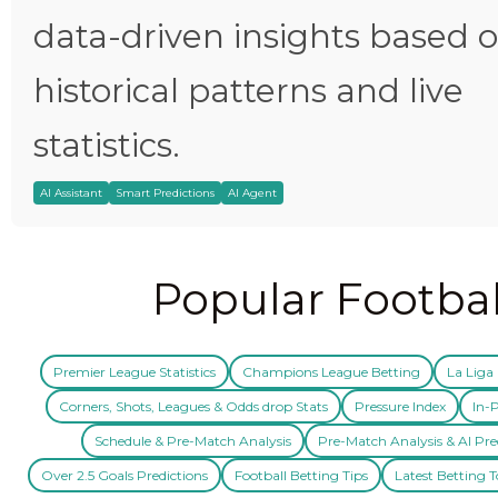
data-driven insights based 
historical patterns and live
statistics.
AI Assistant
Smart Predictions
AI Agent
Popular Footbal
Premier League Statistics
Champions League Betting
La Liga 
Corners, Shots, Leagues & Odds drop Stats
Pressure Index
In-P
Schedule & Pre-Match Analysis
Pre-Match Analysis & AI Pre
Over 2.5 Goals Predictions
Football Betting Tips
Latest Betting T