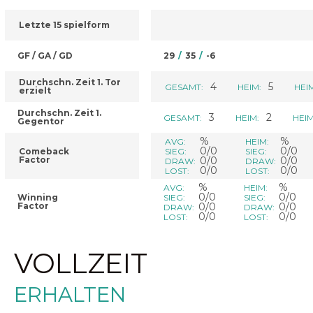
Letzte 15 spielform
GF / GA / GD
29
/
35
/
-6
Durchschn. Zeit 1. Tor
4
5
GESAMT:
HEIM:
HEI
erzielt
Durchschn. Zeit 1.
3
2
GESAMT:
HEIM:
HEIM
Gegentor
%
%
AVG:
HEIM:
0/0
0/0
Comeback
SIEG:
SIEG:
Factor
0/0
0/0
DRAW:
DRAW:
0/0
0/0
LOST:
LOST:
%
%
AVG:
HEIM:
0/0
0/0
Winning
SIEG:
SIEG:
Factor
0/0
0/0
DRAW:
DRAW:
0/0
0/0
LOST:
LOST:
VOLLZEIT
ERHALTEN