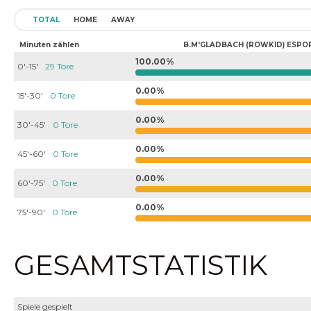
TOTAL
HOME
AWAY
Minuten zählen
B.M'GLADBACH (ROWKID) ESPO
100.00%
0'-15'
29 Tore
0.00%
15'-30'
0 Tore
0.00%
30'-45'
0 Tore
0.00%
45'-60'
0 Tore
0.00%
60'-75'
0 Tore
0.00%
75'-90'
0 Tore
GESAMTSTATISTIK
Spiele gespielt