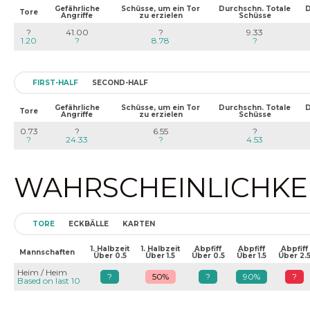
Gefährliche
Schüsse, um ein Tor
Durchschn. Totale
D
Tore
Angriffe
zu erzielen
Schüsse
?
41.00
?
9.33
1.20
?
8.78
?
FIRST-HALF
SECOND-HALF
Gefährliche
Schüsse, um ein Tor
Durchschn. Totale
D
Tore
Angriffe
zu erzielen
Schüsse
0.73
?
6.55
?
?
24.33
?
4.53
WAHRSCHEINLICHKEIT
TORE
ECKBÄLLE
KARTEN
1. Halbzeit
1. Halbzeit
Abpfiff
Abpfiff
Abpfiff
Mannschaften
Über 0.5
Über 1.5
Über 0.5
Über 1.5
Über 2.
Heim / Heim
?
50%
?
90%
?
Based on last 10