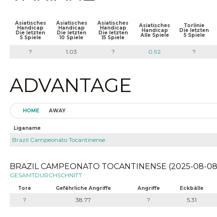
Asiatisches
Asiatisches
Asiatisches
Asiatisches
Torlinie
Handicap
Handicap
Handicap
Handicap
Die letzten
Die letzten
Die letzten
Die letzten
Alle Spiele
5 Spiele
5 Spiele
10 Spiele
15 Spiele
?
1.03
?
0.92
?
ADVANTAGE
HOME
AWAY
Liganame
Brazil Campeonato Tocantinense
BRAZIL CAMPEONATO TOCANTINENSE (2025-08-08 
GESAMTDURCHSCHNITT
Tore
Gefährliche Angriffe
Angriffe
Eckbälle
?
38.77
?
5.31