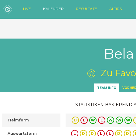
LIVE
KALENDER
RESULTATE
AI TIPS
Bela
Zu Favo
TEAM INFO
VORHER
STATISTIKEN BASIEREND 
Heimform
D
L
W
L
W
W
W
Auswärtsform
L
D
D
L
L
D
D