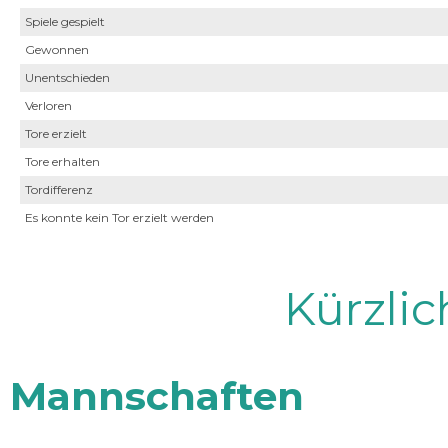
Spiele gespielt
Gewonnen
Unentschieden
Verloren
Tore erzielt
Tore erhalten
Tordifferenz
Es konnte kein Tor erzielt werden
Kürzli
Mannschaften