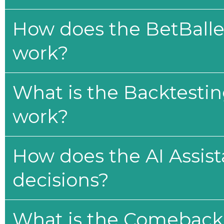
How does the BetBaller
work?
What is the Backtesti
work?
How does the AI Assis
decisions?
What is the Comeback 