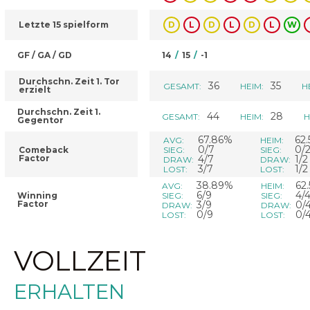
Letzte 15 spielform
D
L
D
L
D
L
W
GF / GA / GD
14
/
15
/
-1
Durchschn. Zeit 1. Tor
36
35
GESAMT:
HEIM:
H
erzielt
Durchschn. Zeit 1.
44
28
GESAMT:
HEIM:
H
Gegentor
67.86%
62
AVG:
HEIM:
0/7
0/
Comeback
SIEG:
SIEG:
Factor
4/7
1/2
DRAW:
DRAW:
3/7
1/2
LOST:
LOST:
38.89%
62
AVG:
HEIM:
6/9
4/
Winning
SIEG:
SIEG:
Factor
3/9
0/
DRAW:
DRAW:
0/9
0/
LOST:
LOST:
VOLLZEIT
ERHALTEN