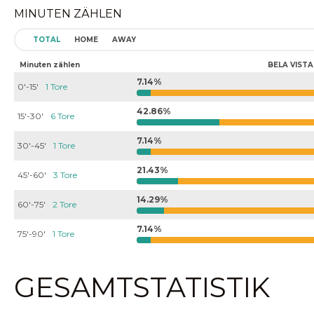
MINUTEN ZÄHLEN
TOTAL
HOME
AWAY
Minuten zählen
BELA VISTA
7.14%
0'-15'
1 Tore
42.86%
15'-30'
6 Tore
7.14%
30'-45'
1 Tore
21.43%
45'-60'
3 Tore
14.29%
60'-75'
2 Tore
7.14%
75'-90'
1 Tore
GESAMTSTATISTIK