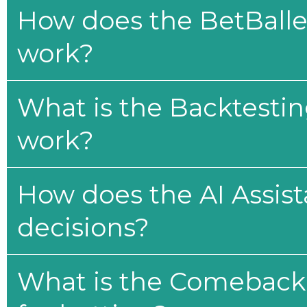
How does the BetBaller
work?
What is the Backtesti
work?
How does the AI Assis
decisions?
What is the Comeback 