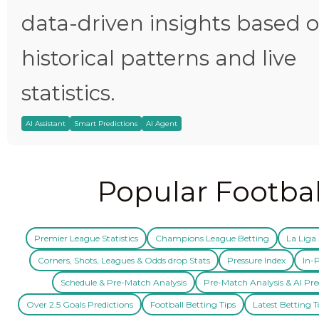
data-driven insights based 
historical patterns and live
statistics.
AI Assistant
Smart Predictions
AI Agent
Popular Footbal
Premier League Statistics
Champions League Betting
La Liga 
Corners, Shots, Leagues & Odds drop Stats
Pressure Index
In-P
Schedule & Pre-Match Analysis
Pre-Match Analysis & AI Pre
Over 2.5 Goals Predictions
Football Betting Tips
Latest Betting T