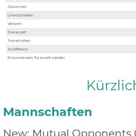
Gewonnen
Unentschieden
Verloren
Tore erzielt
Tore erhalten
Tordifferenz
Es konnte kein Tor erzielt werden
Kürzli
Mannschaften
New: Mutual Opponents C