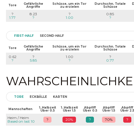
Gefährliche
Schüsse, um ein Tor
Durchschn. Totale
D
Tore
Angriffe
zu erzielen
Schüsse
?
8.23
?
0.85
1.77
?
1.00
?
FIRST-HALF
SECOND-HALF
Gefährliche
Schüsse, um ein Tor
Durchschn. Totale
D
Tore
Angriffe
zu erzielen
Schüsse
0.62
?
1.00
?
?
5.85
?
0.77
WAHRSCHEINLICHKEIT
TORE
ECKBÄLLE
KARTEN
1. Halbzeit
1. Halbzeit
Abpfiff
Abpfiff
Abpfiff
Mannschaften
Über 0.5
Über 1.5
Über 0.5
Über 1.5
Über 2.
Heim / Heim
?
20%
?
70%
?
Based on last 10