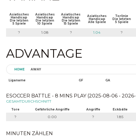
Asiatisches
Asiatisches
Asiatisches
Asiatisches
Torlinie
Handicap
Handicap
Handicap
Handicap
Die letzten
Die letzten
Die letzten
Die letzten
Alle Spiele
5 Spiele
5 Spiele
10 Spiele
15 Spiele
?
1.08
?
1.04
?
ADVANTAGE
HOME
AWAY
Liganame
GF
GA
ESOCCER BATTLE - 8 MINS PLAY (2025-08-06 - 2026-
GESAMTDURCHSCHNITT
Tore
Gefährliche Angriffe
Angriffe
Eckbälle
?
0.00
?
1.85
MINUTEN ZÄHLEN