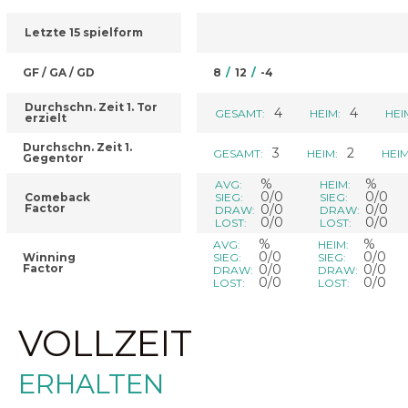
Letzte 15 spielform
GF / GA / GD
8
/
12
/
-4
Durchschn. Zeit 1. Tor
4
4
GESAMT:
HEIM:
HEI
erzielt
Durchschn. Zeit 1.
3
2
GESAMT:
HEIM:
HEIM
Gegentor
%
%
AVG:
HEIM:
0/0
0/0
Comeback
SIEG:
SIEG:
Factor
0/0
0/0
DRAW:
DRAW:
0/0
0/0
LOST:
LOST:
%
%
AVG:
HEIM:
0/0
0/0
Winning
SIEG:
SIEG:
Factor
0/0
0/0
DRAW:
DRAW:
0/0
0/0
LOST:
LOST:
VOLLZEIT
ERHALTEN