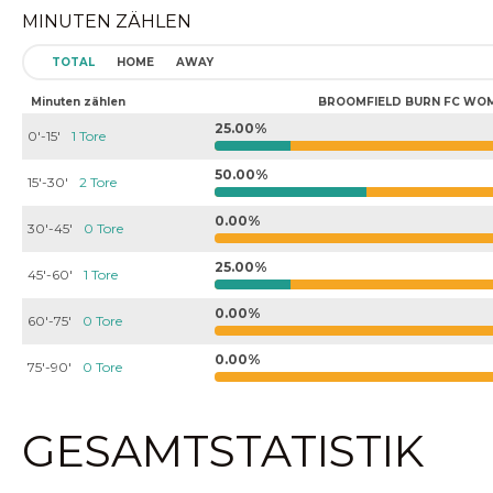
MINUTEN ZÄHLEN
TOTAL
HOME
AWAY
Minuten zählen
BROOMFIELD BURN FC WO
25.00%
0'-15'
1 Tore
50.00%
15'-30'
2 Tore
0.00%
30'-45'
0 Tore
25.00%
45'-60'
1 Tore
0.00%
60'-75'
0 Tore
0.00%
75'-90'
0 Tore
GESAMTSTATISTIK