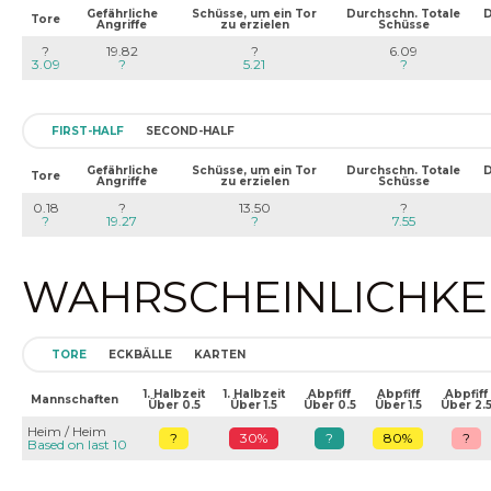
Gefährliche
Schüsse, um ein Tor
Durchschn. Totale
D
Tore
Angriffe
zu erzielen
Schüsse
?
19.82
?
6.09
3.09
?
5.21
?
FIRST-HALF
SECOND-HALF
Gefährliche
Schüsse, um ein Tor
Durchschn. Totale
D
Tore
Angriffe
zu erzielen
Schüsse
0.18
?
13.50
?
?
19.27
?
7.55
WAHRSCHEINLICHKEIT
TORE
ECKBÄLLE
KARTEN
1. Halbzeit
1. Halbzeit
Abpfiff
Abpfiff
Abpfiff
Mannschaften
Über 0.5
Über 1.5
Über 0.5
Über 1.5
Über 2.
Heim / Heim
?
30%
?
80%
?
Based on last 10