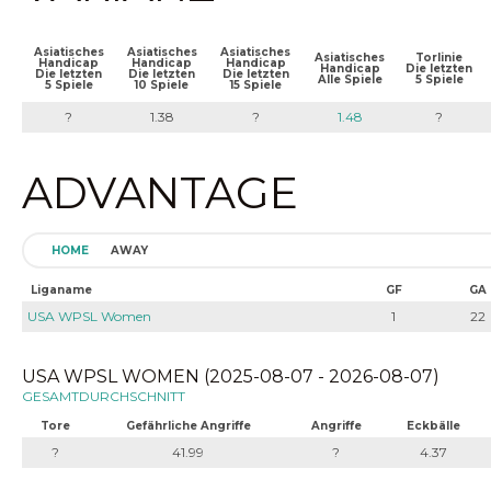
Asiatisches
Asiatisches
Asiatisches
Asiatisches
Torlinie
Handicap
Handicap
Handicap
Handicap
Die letzten
Die letzten
Die letzten
Die letzten
Alle Spiele
5 Spiele
5 Spiele
10 Spiele
15 Spiele
?
1.38
?
1.48
?
ADVANTAGE
HOME
AWAY
Liganame
GF
GA
USA WPSL Women
1
22
USA WPSL WOMEN (2025-08-07 - 2026-08-07)
GESAMTDURCHSCHNITT
Tore
Gefährliche Angriffe
Angriffe
Eckbälle
?
41.99
?
4.37