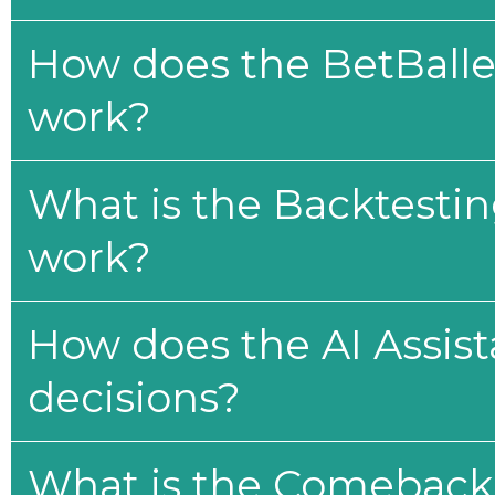
How does the BetBaller
work?
What is the Backtesti
work?
How does the AI Assis
decisions?
What is the Comeback 