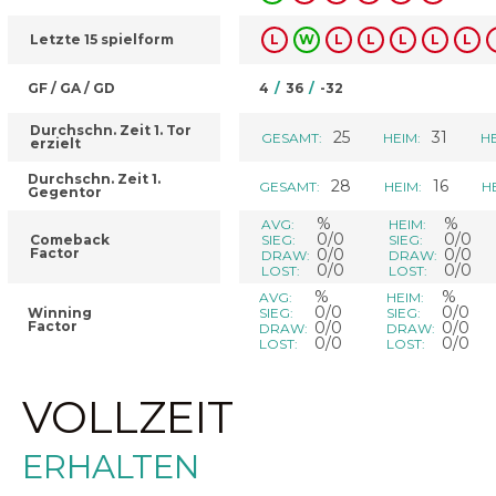
Letzte 15 spielform
L
W
L
L
L
L
L
GF / GA / GD
4
/
36
/
-32
Durchschn. Zeit 1. Tor
25
31
GESAMT:
HEIM:
HE
erzielt
Durchschn. Zeit 1.
28
16
GESAMT:
HEIM:
H
Gegentor
%
%
AVG:
HEIM:
0/0
0/0
Comeback
SIEG:
SIEG:
Factor
0/0
0/0
DRAW:
DRAW:
0/0
0/0
LOST:
LOST:
%
%
AVG:
HEIM:
0/0
0/0
Winning
SIEG:
SIEG:
Factor
0/0
0/0
DRAW:
DRAW:
0/0
0/0
LOST:
LOST:
VOLLZEIT
ERHALTEN