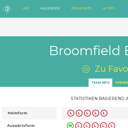
LIVE
KALENDER
RESULTATE
AI TIPS
Broomfield
Zu Favo
TEAM INFO
VORHER
STATISTIKEN BASIEREND 
Heimform
L
L
L
L
L
Auswärtsform
W
L
L
L
L
L