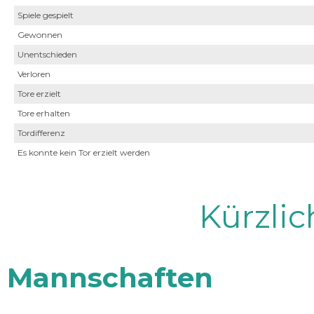
Spiele gespielt
Gewonnen
Unentschieden
Verloren
Tore erzielt
Tore erhalten
Tordifferenz
Es konnte kein Tor erzielt werden
Kürzli
Mannschaften