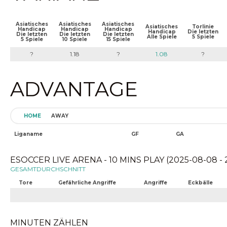
Asiatisches
Asiatisches
Asiatisches
Asiatisches
Torlinie
Handicap
Handicap
Handicap
Handicap
Die letzten
Die letzten
Die letzten
Die letzten
Alle Spiele
5 Spiele
5 Spiele
10 Spiele
15 Spiele
?
1.18
?
1.08
?
ADVANTAGE
HOME
AWAY
Liganame
GF
GA
ESOCCER LIVE ARENA - 10 MINS PLAY (2025-08-08 - 
GESAMTDURCHSCHNITT
Tore
Gefährliche Angriffe
Angriffe
Eckbälle
MINUTEN ZÄHLEN