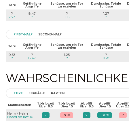
Gefährliche
Schüsse, um ein Tor
Durchschn. Totale
D
Tore
Angriffe
zu erzielen
Schüsse
?
8.47
?
1.27
2.73
?
1.15
?
FIRST-HALF
SECOND-HALF
Gefährliche
Schüsse, um ein Tor
Durchschn. Totale
D
Tore
Angriffe
zu erzielen
Schüsse
0.53
?
1.25
?
?
8.47
?
1.80
WAHRSCHEINLICHKEIT
TORE
ECKBÄLLE
KARTEN
1. Halbzeit
1. Halbzeit
Abpfiff
Abpfiff
Abpfiff
Mannschaften
Über 0.5
Über 1.5
Über 0.5
Über 1.5
Über 2.
Heim / Heim
?
70%
?
100%
?
Based on last 10