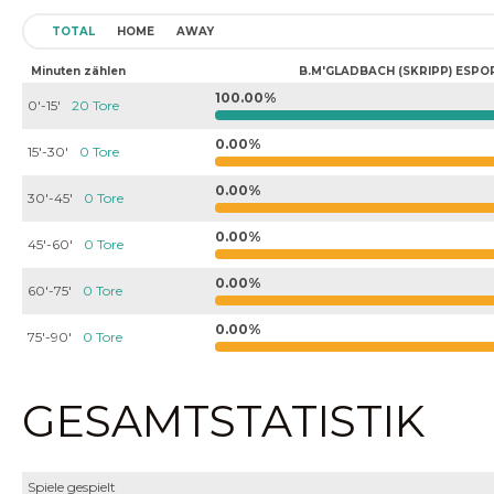
TOTAL
HOME
AWAY
Minuten zählen
B.M'GLADBACH (SKRIPP) ESPO
100.00%
0'-15'
20 Tore
0.00%
15'-30'
0 Tore
0.00%
30'-45'
0 Tore
0.00%
45'-60'
0 Tore
0.00%
60'-75'
0 Tore
0.00%
75'-90'
0 Tore
GESAMTSTATISTIK
Spiele gespielt