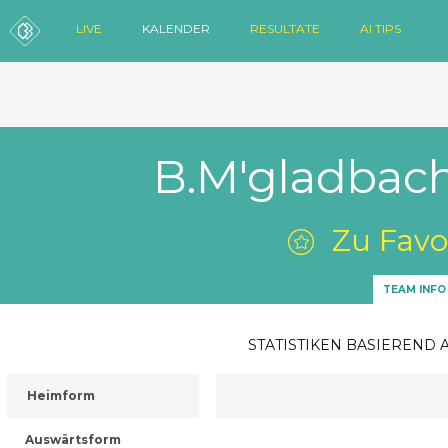
LIVE
KALENDER
RESULTATE
AI TIPS
B.M'gladbach
Zu Favo
TEAM INFO
STATISTIKEN BASIEREND 
Heimform
Auswärtsform