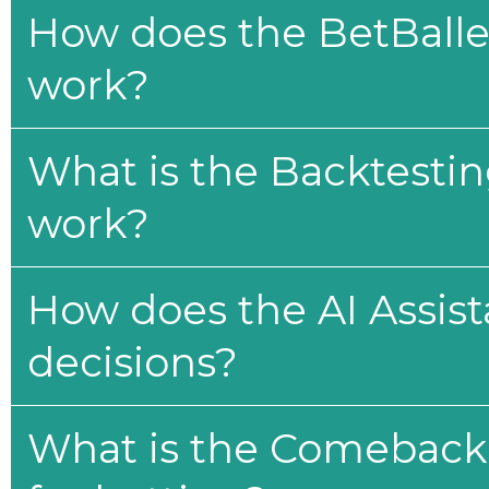
How does the BetBaller
work?
What is the Backtesti
work?
How does the AI Assis
decisions?
What is the Comeback 