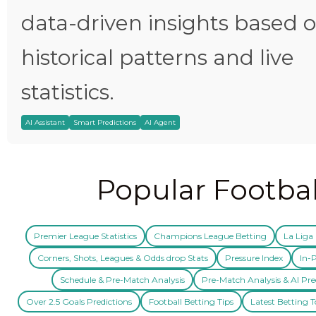
data-driven insights based 
historical patterns and live
statistics.
AI Assistant
Smart Predictions
AI Agent
Popular Footbal
Premier League Statistics
Champions League Betting
La Liga 
Corners, Shots, Leagues & Odds drop Stats
Pressure Index
In-P
Schedule & Pre-Match Analysis
Pre-Match Analysis & AI Pre
Over 2.5 Goals Predictions
Football Betting Tips
Latest Betting T