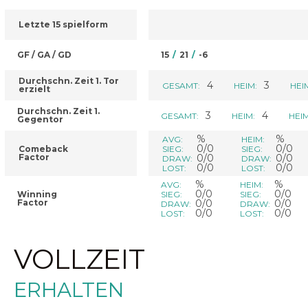
Letzte 15 spielform
GF / GA / GD
15
/
21
/
-6
Durchschn. Zeit 1. Tor
4
3
GESAMT:
HEIM:
HEI
erzielt
Durchschn. Zeit 1.
3
4
GESAMT:
HEIM:
HEIM
Gegentor
%
%
AVG:
HEIM:
0/0
0/0
Comeback
SIEG:
SIEG:
Factor
0/0
0/0
DRAW:
DRAW:
0/0
0/0
LOST:
LOST:
%
%
AVG:
HEIM:
0/0
0/0
Winning
SIEG:
SIEG:
Factor
0/0
0/0
DRAW:
DRAW:
0/0
0/0
LOST:
LOST:
VOLLZEIT
ERHALTEN