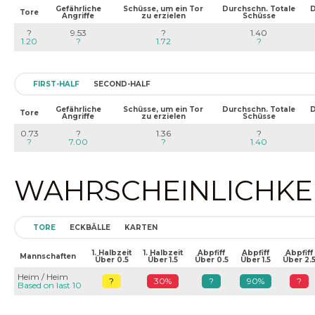
Gefährliche
Schüsse, um ein Tor
Durchschn. Totale
D
Tore
Angriffe
zu erzielen
Schüsse
?
9.53
?
1.40
1.20
?
1.72
?
FIRST-HALF
SECOND-HALF
Gefährliche
Schüsse, um ein Tor
Durchschn. Totale
D
Tore
Angriffe
zu erzielen
Schüsse
0.73
?
1.36
?
?
7.00
?
1.40
WAHRSCHEINLICHKEIT
TORE
ECKBÄLLE
KARTEN
1. Halbzeit
1. Halbzeit
Abpfiff
Abpfiff
Abpfiff
Mannschaften
Über 0.5
Über 1.5
Über 0.5
Über 1.5
Über 2.
Heim / Heim
?
30%
?
90%
?
Based on last 10