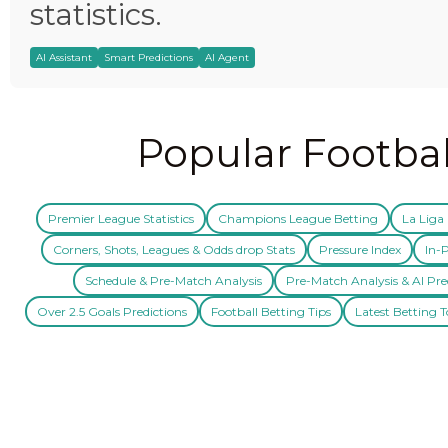
statistics.
AI Assistant
Smart Predictions
AI Agent
Popular Footbal
Premier League Statistics
Champions League Betting
La Liga 
Corners, Shots, Leagues & Odds drop Stats
Pressure Index
In-P
Schedule & Pre-Match Analysis
Pre-Match Analysis & AI Pre
Over 2.5 Goals Predictions
Football Betting Tips
Latest Betting T