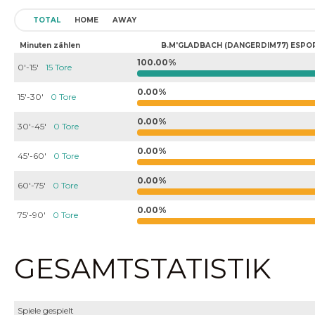
TOTAL
HOME
AWAY
Minuten zählen
B.M'GLADBACH (DANGERDIM77) ESPO
100.00%
0'-15'
15 Tore
0.00%
15'-30'
0 Tore
0.00%
30'-45'
0 Tore
0.00%
45'-60'
0 Tore
0.00%
60'-75'
0 Tore
0.00%
75'-90'
0 Tore
GESAMTSTATISTIK
Spiele gespielt