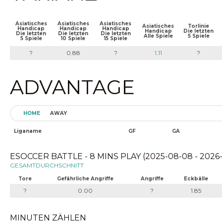
Asiatisches
Asiatisches
Asiatisches
Asiatisches
Torlinie
Handicap
Handicap
Handicap
Handicap
Die letzten
Die letzten
Die letzten
Die letzten
Alle Spiele
5 Spiele
5 Spiele
10 Spiele
15 Spiele
?
0.88
?
1.11
?
ADVANTAGE
HOME
AWAY
Liganame
GF
GA
ESOCCER BATTLE - 8 MINS PLAY (2025-08-08 - 2026
GESAMTDURCHSCHNITT
Tore
Gefährliche Angriffe
Angriffe
Eckbälle
?
0.00
?
1.85
MINUTEN ZÄHLEN