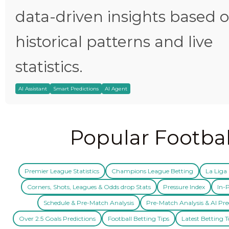
data-driven insights based 
historical patterns and live
statistics.
AI Assistant
Smart Predictions
AI Agent
Popular Footbal
Premier League Statistics
Champions League Betting
La Liga 
Corners, Shots, Leagues & Odds drop Stats
Pressure Index
In-P
Schedule & Pre-Match Analysis
Pre-Match Analysis & AI Pre
Over 2.5 Goals Predictions
Football Betting Tips
Latest Betting T