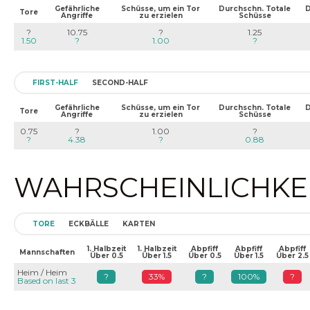
Gefährliche
Schüsse, um ein Tor
Durchschn. Totale
D
Tore
Angriffe
zu erzielen
Schüsse
?
10.75
?
1.25
1.50
?
1.00
?
FIRST-HALF
SECOND-HALF
Gefährliche
Schüsse, um ein Tor
Durchschn. Totale
D
Tore
Angriffe
zu erzielen
Schüsse
0.75
?
1.00
?
?
4.38
?
0.88
WAHRSCHEINLICHKEIT
TORE
ECKBÄLLE
KARTEN
1. Halbzeit
1. Halbzeit
Abpfiff
Abpfiff
Abpfiff
Mannschaften
Über 0.5
Über 1.5
Über 0.5
Über 1.5
Über 2.5
Heim / Heim
?
33%
?
100%
?
Based on last 3