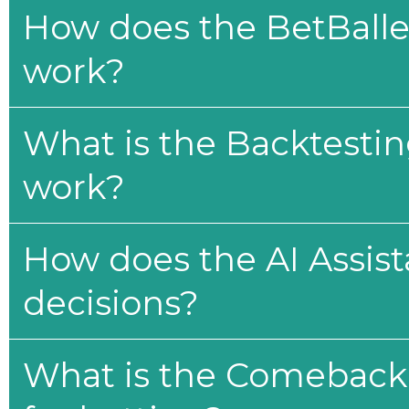
How does the BetBaller
work?
What is the Backtesti
work?
How does the AI Assis
decisions?
What is the Comeback 