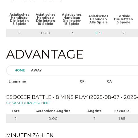
Asiatisches
Asiatisches
Asiatisches
Asiatisches
Torlinie
Handicap
Handicap
Handicap
Handicap
Die letzten
Die letzten
Die letzten
Die letzten
Alle Spiele
5 Spiele
5 Spiele
10 Spiele
15 Spiele
?
0.00
?
2.19
?
ADVANTAGE
HOME
AWAY
Liganame
GF
GA
ESOCCER BATTLE - 8 MINS PLAY (2025-08-07 - 2026
GESAMTDURCHSCHNITT
Tore
Gefährliche Angriffe
Angriffe
Eckbälle
?
0.00
?
1.85
MINUTEN ZÄHLEN