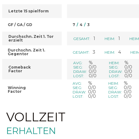
Letzte 15 spielform
GF / GA / GD
7
/
4
/
3
Durchschn. Zeit 1. Tor
1
1
GESAMT:
HEIM:
HEIM
erzielt
Durchschn. Zeit 1.
3
4
GESAMT:
HEIM:
HEIM
Gegentor
%
%
AVG:
HEIM:
0/0
0/0
Comeback
SIEG:
SIEG:
Factor
0/0
0/0
DRAW:
DRAW:
0/0
0/0
LOST:
LOST:
%
%
AVG:
HEIM:
0/0
0/0
Winning
SIEG:
SIEG:
Factor
0/0
0/0
DRAW:
DRAW:
0/0
0/0
LOST:
LOST:
VOLLZEIT
ERHALTEN