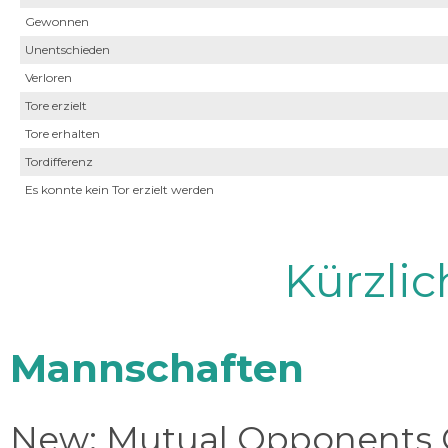
Gewonnen
Unentschieden
Verloren
Tore erzielt
Tore erhalten
Tordifferenz
Es konnte kein Tor erzielt werden
Kürzli
Mannschaften
New: Mutual Opponents C