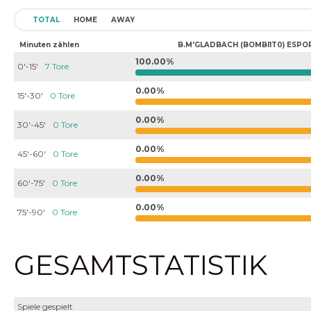
TOTAL
HOME
AWAY
Minuten zählen
B.M'GLADBACH (BOMBI1T0) ESPO
100.00%
0'-15'
7 Tore
0.00%
15'-30'
0 Tore
0.00%
30'-45'
0 Tore
0.00%
45'-60'
0 Tore
0.00%
60'-75'
0 Tore
0.00%
75'-90'
0 Tore
GESAMTSTATISTIK
Spiele gespielt