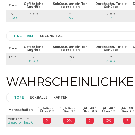
Gefährliche
Schüsse, um ein Tor
Durchschn. Totale
D
Tore
Angriffe
zu erzielen
Schüsse
?
15.00
?
2.00
2.00
?
1.50
?
FIRST-HALF
SECOND-HALF
Gefährliche
Schüsse, um ein Tor
Durchschn. Totale
D
Tore
Angriffe
zu erzielen
Schüsse
1.00
?
1.00
?
?
8.00
?
3.00
WAHRSCHEINLICHKEIT
TORE
ECKBÄLLE
KARTEN
1. Halbzeit
1. Halbzeit
Abpfiff
Abpfiff
Abpfiff
Mannschaften
Über 0.5
Über 1.5
Über 0.5
Über 1.5
Über 2.5
Heim / Heim
?
0%
?
0%
?
Based on last 0