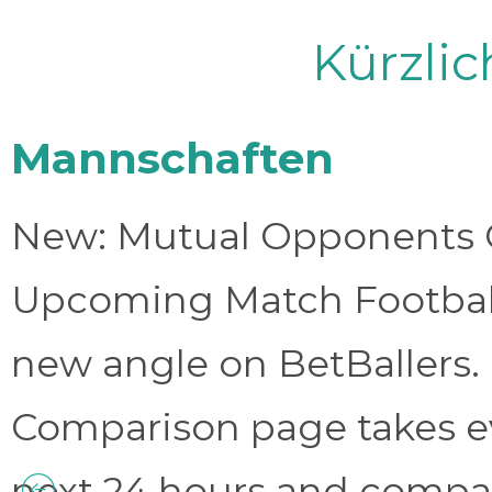
Kürzli
Mannschaften
New: Mutual Opponents C
Upcoming Match Football 
new angle on BetBallers
Comparison page takes eve
next 24 hours and compa