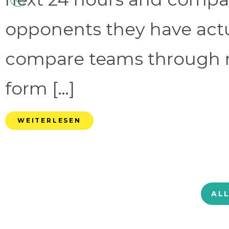
opponents they have act
compare teams through 
form […]
WEITERLESEN
AL