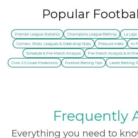
Popular Footbal
Premier League Statistics
Champions League Betting
La Liga 
Corners, Shots, Leagues & Odds drop Stats
Pressure Index
In-P
Schedule & Pre-Match Analysis
Pre-Match Analysis & AI Pre
Over 2.5 Goals Predictions
Football Betting Tips
Latest Betting T
Frequently 
Everything you need to know 