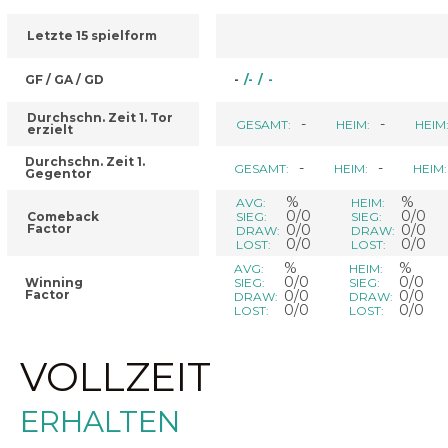
Letzte 15 spielform
GF / GA / GD
-
/
-
/
-
Durchschn. Zeit 1. Tor
-
-
GESAMT:
HEIM:
HEIM
erzielt
Durchschn. Zeit 1.
-
-
GESAMT:
HEIM:
HEIM:
Gegentor
%
%
AVG:
HEIM:
0/0
0/0
Comeback
SIEG:
SIEG:
Factor
0/0
0/0
DRAW:
DRAW:
0/0
0/0
LOST:
LOST:
%
%
AVG:
HEIM:
0/0
0/0
Winning
SIEG:
SIEG:
Factor
0/0
0/0
DRAW:
DRAW:
0/0
0/0
LOST:
LOST:
VOLLZEIT
ERHALTEN