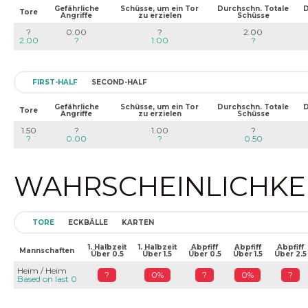
Gefährliche
Schüsse, um ein Tor
Durchschn. Totale
D
Tore
Angriffe
zu erzielen
Schüsse
?
0.00
?
2.00
2.00
?
1.00
?
FIRST-HALF
SECOND-HALF
Gefährliche
Schüsse, um ein Tor
Durchschn. Totale
D
Tore
Angriffe
zu erzielen
Schüsse
1.50
?
1.00
?
?
0.00
?
0.50
WAHRSCHEINLICHKEIT
TORE
ECKBÄLLE
KARTEN
1. Halbzeit
1. Halbzeit
Abpfiff
Abpfiff
Abpfiff
Mannschaften
Über 0.5
Über 1.5
Über 0.5
Über 1.5
Über 2.5
Heim / Heim
?
0%
?
0%
?
Based on last 0