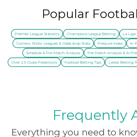
Popular Footbal
Premier League Statistics
Champions League Betting
La Liga 
Corners, Shots, Leagues & Odds drop Stats
Pressure Index
In-P
Schedule & Pre-Match Analysis
Pre-Match Analysis & AI Pre
Over 2.5 Goals Predictions
Football Betting Tips
Latest Betting T
Frequently 
Everything you need to know 