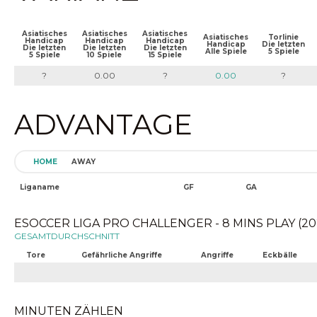
Asiatisches
Asiatisches
Asiatisches
Asiatisches
Torlinie
Handicap
Handicap
Handicap
Handicap
Die letzten
Die letzten
Die letzten
Die letzten
Alle Spiele
5 Spiele
5 Spiele
10 Spiele
15 Spiele
?
0.00
?
0.00
?
ADVANTAGE
HOME
AWAY
Liganame
GF
GA
ESOCCER LIGA PRO CHALLENGER - 8 MINS PLAY (202
GESAMTDURCHSCHNITT
Tore
Gefährliche Angriffe
Angriffe
Eckbälle
MINUTEN ZÄHLEN