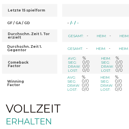
Letzte 15 spielform
GF / GA / GD
-
/
-
/
-
Durchschn. Zeit 1. Tor
-
-
GESAMT:
HEIM:
HEIM
erzielt
Durchschn. Zeit 1.
-
-
GESAMT:
HEIM:
HEIM:
Gegentor
%
%
AVG:
HEIM:
0/0
0/0
Comeback
SIEG:
SIEG:
Factor
0/0
0/0
DRAW:
DRAW:
0/0
0/0
LOST:
LOST:
%
%
AVG:
HEIM:
0/0
0/0
Winning
SIEG:
SIEG:
Factor
0/0
0/0
DRAW:
DRAW:
0/0
0/0
LOST:
LOST:
VOLLZEIT
ERHALTEN