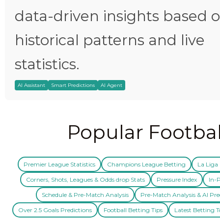
data-driven insights based 
historical patterns and live
statistics.
AI Assistant
Smart Predictions
AI Agent
Popular Footbal
Premier League Statistics
Champions League Betting
La Liga 
Corners, Shots, Leagues & Odds drop Stats
Pressure Index
In-P
Schedule & Pre-Match Analysis
Pre-Match Analysis & AI Pre
Over 2.5 Goals Predictions
Football Betting Tips
Latest Betting T