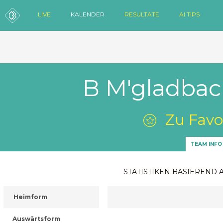
LIVE
KALENDER
RESULTATE
AI TIPS
B M'gladbach
Zu Favo
TEAM INFO
STATISTIKEN BASIEREND 
Heimform
Auswärtsform