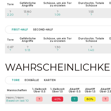
Gefährliche
Schüsse, um ein Tor
Durchschn. Totale
D
Tore
Angriffe
zu erzielen
Schüsse
?
13.80
?
1.53
2.20
?
1.09
?
FIRST-HALF
SECOND-HALF
Gefährliche
Schüsse, um ein Tor
Durchschn. Totale
D
Tore
Angriffe
zu erzielen
Schüsse
0.67
?
1.30
?
?
9.13
?
1.40
WAHRSCHEINLICHKEIT
TORE
ECKBÄLLE
KARTEN
1. Halbzeit
1. Halbzeit
Abpfiff
Abpfiff
Abpfiff
Mannschaften
Über 0.5
Über 1.5
Über 0.5
Über 1.5
Über 2.
Heim / Heim
?
40%
?
80%
?
Based on last 10