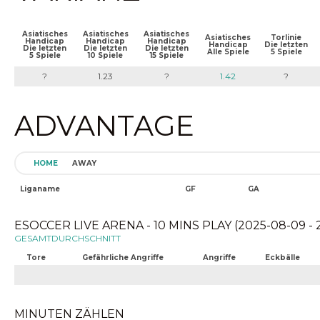
Asiatisches
Asiatisches
Asiatisches
Asiatisches
Torlinie
Handicap
Handicap
Handicap
Handicap
Die letzten
Die letzten
Die letzten
Die letzten
Alle Spiele
5 Spiele
5 Spiele
10 Spiele
15 Spiele
?
1.23
?
1.42
?
ADVANTAGE
HOME
AWAY
Liganame
GF
GA
ESOCCER LIVE ARENA - 10 MINS PLAY (2025-08-09 - 
GESAMTDURCHSCHNITT
Tore
Gefährliche Angriffe
Angriffe
Eckbälle
MINUTEN ZÄHLEN