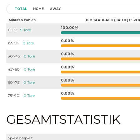
TOTAL
HOME
AWAY
Minuten zählen
B M'GLADBACH (CRITIC) ESPO
100.00%
0'-15'
9 Tore
0.00%
15'-30'
0 Tore
0.00%
30'-45'
0 Tore
0.00%
45'-60'
0 Tore
0.00%
60'-75'
0 Tore
0.00%
75'-90'
0 Tore
GESAMTSTATISTIK
Spiele gespielt