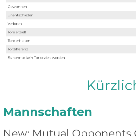
Gewonnen
Unentschieden
Verloren
Tore erzielt
Tore erhalten
Tordifferenz
Es konnte kein Tor erzielt werden
Kürzli
Mannschaften
New: Mutual Opponents C