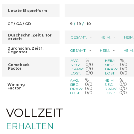
Letzte 15 spielform
GF / GA / GD
9
/
19
/
-10
Durchschn. Zeit 1. Tor
-
-
GESAMT:
HEIM:
HEIM
erzielt
Durchschn. Zeit 1.
-
-
GESAMT:
HEIM:
HEIM:
Gegentor
%
%
AVG:
HEIM:
0/0
0/0
Comeback
SIEG:
SIEG:
Factor
0/0
0/0
DRAW:
DRAW:
0/0
0/0
LOST:
LOST:
%
%
AVG:
HEIM:
0/0
0/0
Winning
SIEG:
SIEG:
Factor
0/0
0/0
DRAW:
DRAW:
0/0
0/0
LOST:
LOST:
VOLLZEIT
ERHALTEN