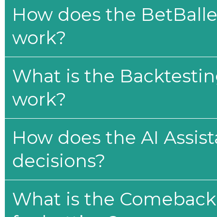
How does the BetBaller
work?
What is the Backtesti
work?
How does the AI Assis
decisions?
What is the Comeback 