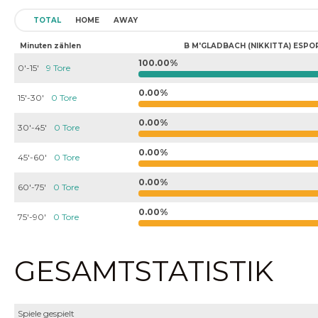
TOTAL
HOME
AWAY
Minuten zählen
B M'GLADBACH (NIKKITTA) ESPO
100.00%
0'-15'
9 Tore
0.00%
15'-30'
0 Tore
0.00%
30'-45'
0 Tore
0.00%
45'-60'
0 Tore
0.00%
60'-75'
0 Tore
0.00%
75'-90'
0 Tore
GESAMTSTATISTIK
Spiele gespielt