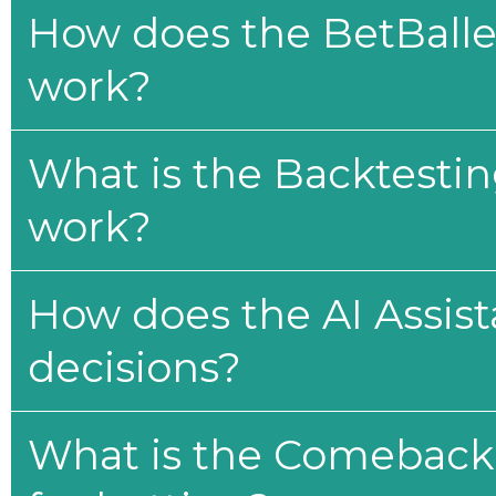
How does the BetBaller
work?
What is the Backtesti
work?
How does the AI Assis
decisions?
What is the Comeback 