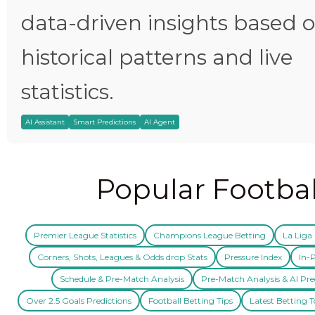
data-driven insights based 
historical patterns and live
statistics.
AI Assistant
Smart Predictions
AI Agent
Popular Footbal
Premier League Statistics
Champions League Betting
La Liga 
Corners, Shots, Leagues & Odds drop Stats
Pressure Index
In-P
Schedule & Pre-Match Analysis
Pre-Match Analysis & AI Pre
Over 2.5 Goals Predictions
Football Betting Tips
Latest Betting T