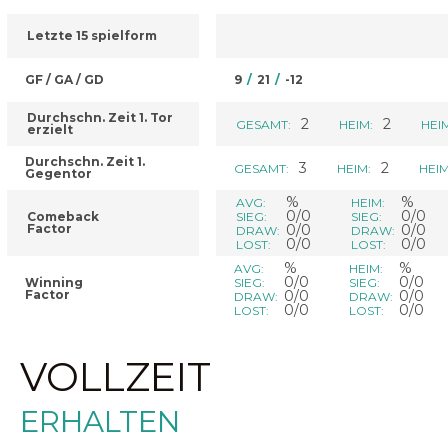
Letzte 15 spielform
GF / GA / GD
9
/
21
/
-12
Durchschn. Zeit 1. Tor
2
2
GESAMT:
HEIM:
HEI
erzielt
Durchschn. Zeit 1.
3
2
GESAMT:
HEIM:
HEIM
Gegentor
%
%
AVG:
HEIM:
0/0
0/0
Comeback
SIEG:
SIEG:
Factor
0/0
0/0
DRAW:
DRAW:
0/0
0/0
LOST:
LOST:
%
%
AVG:
HEIM:
0/0
0/0
Winning
SIEG:
SIEG:
Factor
0/0
0/0
DRAW:
DRAW:
0/0
0/0
LOST:
LOST:
VOLLZEIT
ERHALTEN