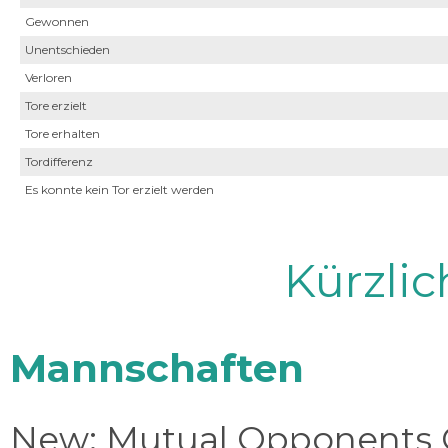
Gewonnen
Unentschieden
Verloren
Tore erzielt
Tore erhalten
Tordifferenz
Es konnte kein Tor erzielt werden
Kürzli
Mannschaften
New: Mutual Opponents C