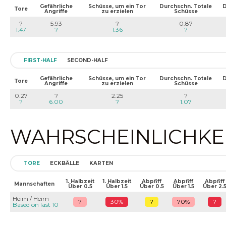
Gefährliche
Schüsse, um ein Tor
Durchschn. Totale
D
Tore
Angriffe
zu erzielen
Schüsse
?
5.93
?
0.87
1.47
?
1.36
?
FIRST-HALF
SECOND-HALF
Gefährliche
Schüsse, um ein Tor
Durchschn. Totale
D
Tore
Angriffe
zu erzielen
Schüsse
0.27
?
2.25
?
?
6.00
?
1.07
WAHRSCHEINLICHKEIT
TORE
ECKBÄLLE
KARTEN
1. Halbzeit
1. Halbzeit
Abpfiff
Abpfiff
Abpfiff
Mannschaften
Über 0.5
Über 1.5
Über 0.5
Über 1.5
Über 2.
Heim / Heim
?
30%
?
70%
?
Based on last 10