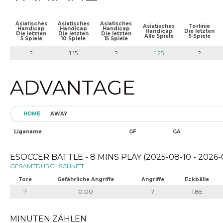
Asiatisches
Asiatisches
Asiatisches
Asiatisches
Torlinie
Handicap
Handicap
Handicap
Handicap
Die letzten
Die letzten
Die letzten
Die letzten
Alle Spiele
5 Spiele
5 Spiele
10 Spiele
15 Spiele
?
1.15
?
1.25
?
ADVANTAGE
HOME
AWAY
Liganame
GF
GA
ESOCCER BATTLE - 8 MINS PLAY (2025-08-10 - 2026-
GESAMTDURCHSCHNITT
Tore
Gefährliche Angriffe
Angriffe
Eckbälle
?
0.00
?
1.85
MINUTEN ZÄHLEN