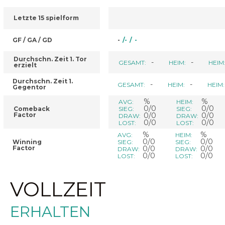
Letzte 15 spielform
GF / GA / GD
-
/
-
/
-
Durchschn. Zeit 1. Tor
-
-
GESAMT:
HEIM:
HEIM
erzielt
Durchschn. Zeit 1.
-
-
GESAMT:
HEIM:
HEIM:
Gegentor
%
%
AVG:
HEIM:
0/0
0/0
Comeback
SIEG:
SIEG:
Factor
0/0
0/0
DRAW:
DRAW:
0/0
0/0
LOST:
LOST:
%
%
AVG:
HEIM:
0/0
0/0
Winning
SIEG:
SIEG:
Factor
0/0
0/0
DRAW:
DRAW:
0/0
0/0
LOST:
LOST:
VOLLZEIT
ERHALTEN