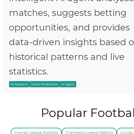
matches, suggests betting
opportunities, and provides
data-driven insights based 
historical patterns and live
statistics.
AI Assistant
Smart Predictions
AI Agent
Popular Footbal
Premier League Statistics
Champions League Betting
La Liga 