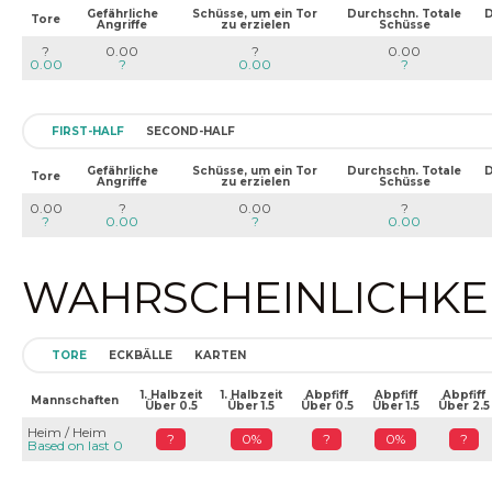
Gefährliche
Schüsse, um ein Tor
Durchschn. Totale
D
Tore
Angriffe
zu erzielen
Schüsse
?
0.00
?
0.00
0.00
?
0.00
?
FIRST-HALF
SECOND-HALF
Gefährliche
Schüsse, um ein Tor
Durchschn. Totale
D
Tore
Angriffe
zu erzielen
Schüsse
0.00
?
0.00
?
?
0.00
?
0.00
WAHRSCHEINLICHKEIT
TORE
ECKBÄLLE
KARTEN
1. Halbzeit
1. Halbzeit
Abpfiff
Abpfiff
Abpfiff
Mannschaften
Über 0.5
Über 1.5
Über 0.5
Über 1.5
Über 2.5
Heim / Heim
?
0%
?
0%
?
Based on last 0