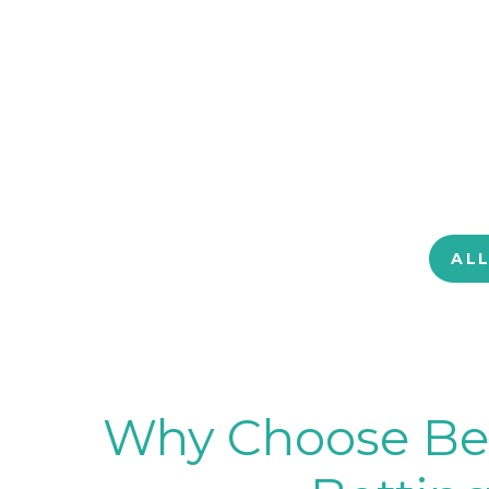
AL
Why Choose BetB