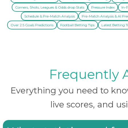
Corners, Shots, Leagues & Odds drop Stats
Pressure Index
In-P
Schedule & Pre-Match Analysis
Pre-Match Analysis & AI Pre
Over 2.5 Goals Predictions
Football Betting Tips
Latest Betting T
Frequently 
Everything you need to know 
live scores, and us