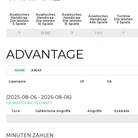
Asiatisches
Asiatisches
Asiatisches
Asiatisches
Torlinie
Handicap
Handicap
Handicap
Handicap
Die letzten
Die letzten
Die letzten
Die letzten
Alle Spiele
5 Spiele
5 Spiele
10 Spiele
15 Spiele
?
0.00
?
1.00
?
ADVANTAGE
HOME
AWAY
Liganame
GF
GA
(2025-08-06 - 2026-08-06)
GESAMTDURCHSCHNITT
Tore
Gefährliche Angriffe
Angriffe
Eckbälle
MINUTEN ZÄHLEN