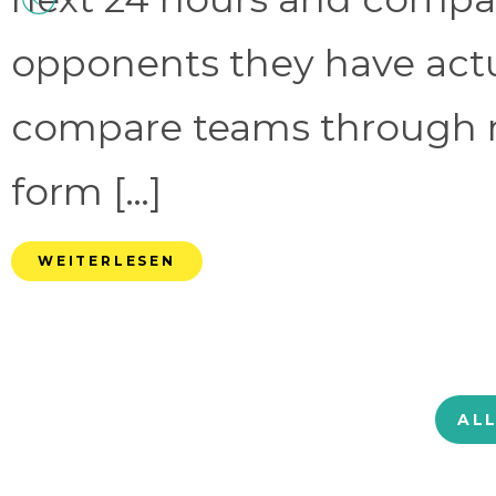
opponents they have act
compare teams through 
form […]
WEITERLESEN
AL