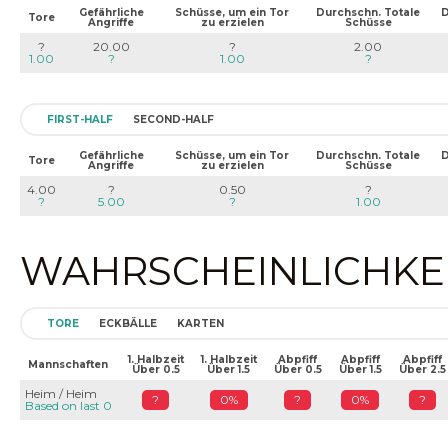
Gefährliche
Schüsse, um ein Tor
Durchschn. Totale
D
Tore
Angriffe
zu erzielen
Schüsse
?
20.00
?
2.00
1.00
?
1.00
?
FIRST-HALF
SECOND-HALF
Gefährliche
Schüsse, um ein Tor
Durchschn. Totale
D
Tore
Angriffe
zu erzielen
Schüsse
4.00
?
0.50
?
?
5.00
?
1.00
WAHRSCHEINLICHKEIT
TORE
ECKBÄLLE
KARTEN
1. Halbzeit
1. Halbzeit
Abpfiff
Abpfiff
Abpfiff
Mannschaften
Über 0.5
Über 1.5
Über 0.5
Über 1.5
Über 2.5
Heim / Heim
?
0%
?
0%
?
Based on last 0