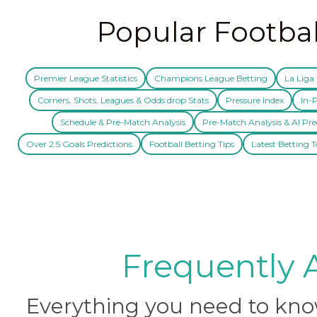
Popular Footbal
Premier League Statistics
Champions League Betting
La Liga 
Corners, Shots, Leagues & Odds drop Stats
Pressure Index
In-P
Schedule & Pre-Match Analysis
Pre-Match Analysis & AI Pre
Over 2.5 Goals Predictions
Football Betting Tips
Latest Betting T
Frequently 
Everything you need to know 