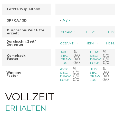
Letzte 15 spielform
GF / GA / GD
-
/
-
/
-
Durchschn. Zeit 1. Tor
-
-
GESAMT:
HEIM:
HEIM
erzielt
Durchschn. Zeit 1.
-
-
GESAMT:
HEIM:
HEIM:
Gegentor
%
%
AVG:
HEIM:
0/0
0/0
Comeback
SIEG:
SIEG:
Factor
0/0
0/0
DRAW:
DRAW:
0/0
0/0
LOST:
LOST:
%
%
AVG:
HEIM:
0/0
0/0
Winning
SIEG:
SIEG:
Factor
0/0
0/0
DRAW:
DRAW:
0/0
0/0
LOST:
LOST:
VOLLZEIT
ERHALTEN