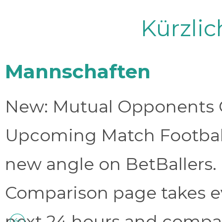
Kürzli
Mannschaften
New: Mutual Opponents C
Upcoming Match Football 
new angle on BetBallers
Comparison page takes eve
next 24 hours and compa