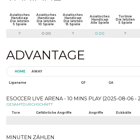
Asiatisches
Asiatisches
Asiatisches
Asiatisches
Torlinie
Handicap
Handicap
Handicap
Handicap
Die letzten
Die letzten
Die letzten
Die letzten
Alle Spiele
5 Spiele
5 Spiele
10 Spiele
15 Spiele
?
0.00
?
0.00
?
ADVANTAGE
HOME
AWAY
Liganame
GF
GA
ESOCCER LIVE ARENA - 10 MINS PLAY (2025-08-06 - 
GESAMTDURCHSCHNITT
Tore
Gefährliche Angriffe
Angriffe
Eckbälle
MINUTEN ZÄHLEN