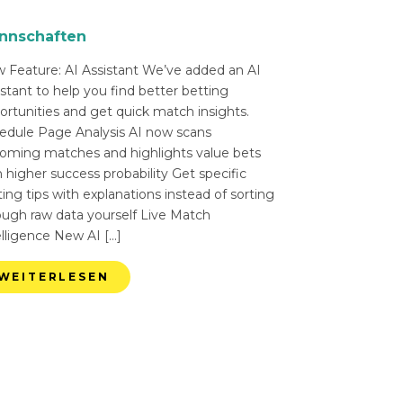
nnschaften
 Feature: AI Assistant We’ve added an AI
istant to help you find better betting
ortunities and get quick match insights.
edule Page Analysis AI now scans
oming matches and highlights value bets
 higher success probability Get specific
ing tips with explanations instead of sorting
ough raw data yourself Live Match
elligence New AI […]
WEITERLESEN