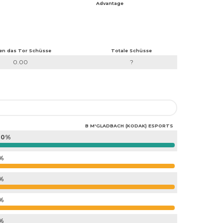
Advantage
en das Tor Schüsse
Totale Schüsse
0.00
?
B M'GLADBACH (KODAK) ESPORTS
00%
%
%
%
%