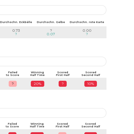
Durchschn. Eckbälle
Durchschn. Gelbe
Durchschn. rote Karte
0.73
?
0.00
?
0.07
?
Failed
Winning
Scored
Scored
to Score
Half Time
First Half
Second Half
?
20%
?
10%
Failed
Winning
Scored
Scored
to Score
Half Time
First Half
Second Half