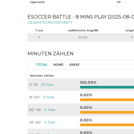
Liganame
GF
ESOCCER BATTLE - 8 MINS PLAY (2025-08-0
GESAMTDURCHSCHNITT
Tore
Gefährliche Angriffe
Angri
?
0.00
?
MINUTEN ZÄHLEN
TOTAL
HOME
AWAY
Minuten zählen
100.00%
0'-15'
23 Tore
0.00%
15'-30'
0 Tore
0.00%
30'-45'
0 Tore
0.00%
45'-60'
0 Tore
0.00%