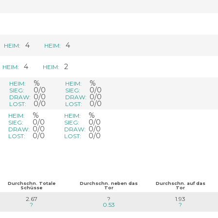
4
4
HEIM:
HEIM:
4
2
HEIM:
HEIM:
%
%
HEIM:
HEIM:
0/0
0/0
SIEG:
SIEG:
0/0
0/0
DRAW:
DRAW:
0/0
0/0
LOST:
LOST:
%
%
HEIM:
HEIM:
0/0
0/0
SIEG:
SIEG:
0/0
0/0
DRAW:
DRAW:
0/0
0/0
LOST:
LOST:
Durchschn. Totale
Durchschn. neben das
Durchschn. auf das
Schüsse
Tor
Tor
2.67
?
1.93
?
0.53
?