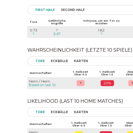
FIRST-HALF
SECOND-HALF
Gefährliche
Schüsse, um ein Tor zu
Tore
Angriffe
erzielen
0.73
?
1.82
?
6.67
?
WAHRSCHEINLICHKEIT (LETZTE 10 SPIELE)
TORE
ECKBÄLLE
KARTEN
1. Halbzeit
1. Halbzeit
Abpf
Mannschaften
Über 0.5
Über 1.5
Über
Heim / Heim
?
20%
Based on last 10
LIKELIHOOD (LAST 10 HOME MATCHES)
TORE
ECKBÄLLE
KARTEN
1. Halbzeit
1. Halbzeit
Abpf
Mannschaften
Über 0.5
Über 1.5
Über 
Heim