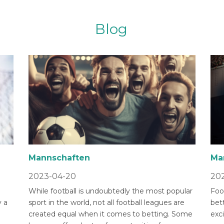
Blog
Mannschaften
Ma
2023-04-20
202
While football is undoubtedly the most popular
Foot
 a
sport in the world, not all football leagues are
bet
created equal when it comes to betting. Some
exci