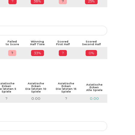
?
38%
?
25%
Failed
Winning
Scored
Scored
to Score
Half Time
First Half
Second Half
?
33%
?
0%
siatische
Asiatische
Asiatische
Asiatische
Ecken
Ecken
Ecken
Ecken
e letzten 5
Die letzten 10
Die letzten 15
Alle Spiele
Spiele
Spiele
Spiele
?
0.00
?
0.00