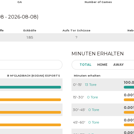
GA
Number of Games
8 - 2026-08-08)
ffe
Eckbälle
Aufs Tor Schüsse
Neb
1.85
?
MINUTEN ERHALTEN
TOTAL
HOME
AWAY
B M'GLADBACH (KODAK) ESPORTS
Minuten erhalten
100.
0'-15'
13 Tore
0.00
15'-30'
0 Tore
0.00
30'-45'
0 Tore
0.00
45'-60'
0 Tore
0.00