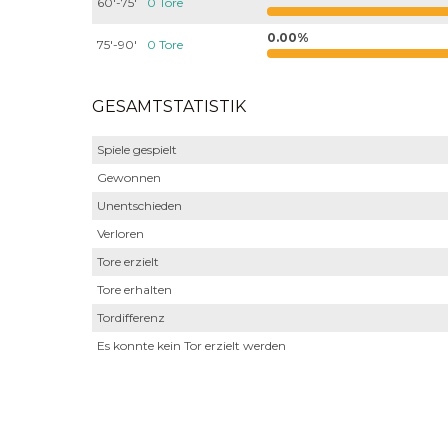
60'-75'
0 Tore
0.00%
75'-90'
0 Tore
GESAMTSTATISTIK
Spiele gespielt
Gewonnen
Unentschieden
Verloren
Tore erzielt
Tore erhalten
Tordifferenz
Es konnte kein Tor erzielt werden