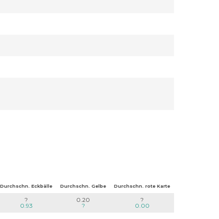
Durchschn. Eckbälle
Durchschn. Gelbe
Durchschn. rote Karte
?
0.20
?
0.93
?
0.00