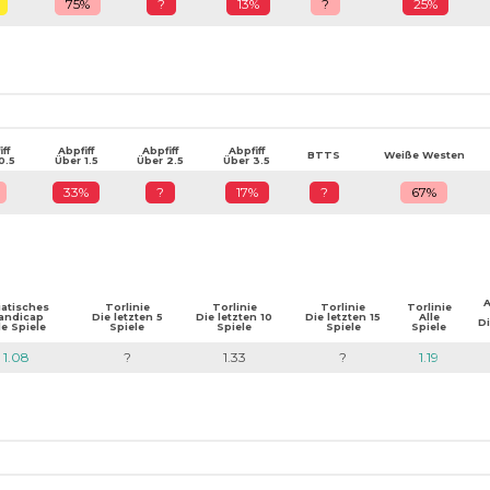
75%
?
13%
?
25%
ff
Abpfiff
Abpfiff
Abpfiff
BTTS
Weiße Westen
0.5
Über 1.5
Über 2.5
Über 3.5
33%
?
17%
?
67%
A
iatisches
Torlinie
Torlinie
Torlinie
Torlinie
andicap
Die letzten 5
Die letzten 10
Die letzten 15
Alle
Di
le Spiele
Spiele
Spiele
Spiele
Spiele
1.08
?
1.33
?
1.19