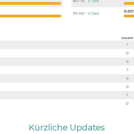
60'-75'
0 Tore
0.00
75'-90'
0 Tore
Gesamt
?
0
0
?
0
0
?
0
Kürzliche Updates