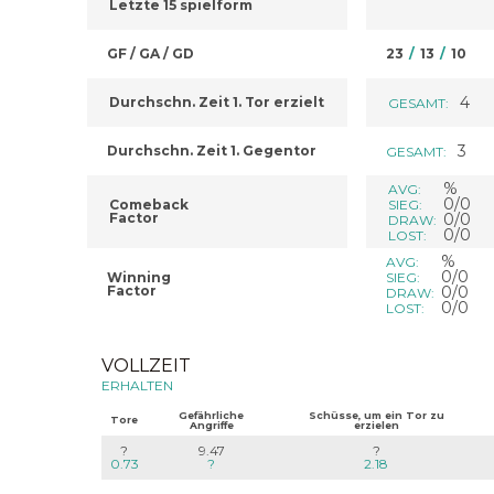
Letzte 15 spielform
GF / GA / GD
23
/
13
/
10
4
Durchschn. Zeit 1. Tor erzielt
GESAMT:
3
Durchschn. Zeit 1. Gegentor
GESAMT:
%
AVG:
0/0
Comeback
SIEG:
Factor
0/0
DRAW:
0/0
LOST:
%
AVG:
0/0
Winning
SIEG:
Factor
0/0
DRAW:
0/0
LOST:
VOLLZEIT
ERHALTEN
Gefährliche
Schüsse, um ein Tor zu
Tore
Angriffe
erzielen
?
9.47
?
0.73
?
2.18