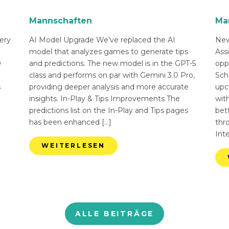
Mannschaften
Ma
ery
AI Model Upgrade We’ve replaced the AI
New
n
model that analyzes games to generate tips
Ass
w
and predictions. The new model is in the GPT-5
opp
class and performs on par with Gemini 3.0 Pro,
Sch
s
providing deeper analysis and more accurate
upc
insights. In-Play & Tips Improvements The
with
predictions list on the In-Play and Tips pages
bett
has been enhanced […]
thr
Int
WEITERLESEN
ALLE BEITRÄGE