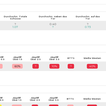
Durchschn. Totale
Durchschn. neben das
Durchschn. auf das
Schüsse
Tor
Tor
?
0.40
?
1.07
?
0.73
iff
Abpfiff
Abpfiff
Abpfiff
BTTS
Weiße Westen
 0.5
Über 1.5
Über 2.5
Über 3.5
?
60%
?
10%
?
40%
iff
Abpfiff
Abpfiff
Abpfiff
BTTS
Weiße Westen
0.5
Über 1.5
Über 2.5
Über 3.5