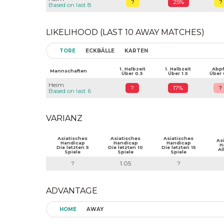
?
25%
?
Based on last 8
LIKELIHOOD (LAST 10 AWAY MATCHES)
TORE
ECKBÄLLE
KARTEN
1. Halbzeit
1. Halbzeit
Abpfi
Mannschaften
Über 0.5
Über 1.5
Über 
Heim
?
17%
?
Based on last 6
VARIANZ
Asiatisches
Asiatisches
Asiatisches
As
Handicap
Handicap
Handicap
H
Die letzten 5
Die letzten 10
Die letzten 15
Al
Spiele
Spiele
Spiele
?
1.05
?
ADVANTAGE
HOME
AWAY