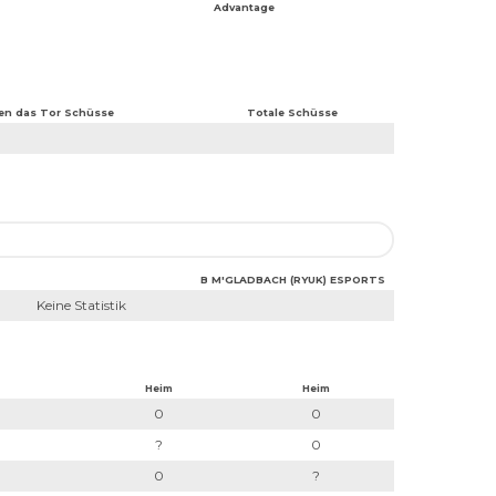
Advantage
en das Tor Schüsse
Totale Schüsse
B M'GLADBACH (RYUK) ESPORTS
Keine Statistik
Heim
Heim
0
0
?
0
0
?