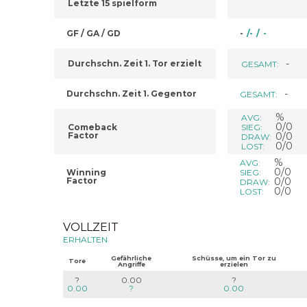
Letzte 15 spielform
GF / GA / GD
-
/
-
/
-
-
Durchschn. Zeit 1. Tor erzielt
GESAMT:
-
Durchschn. Zeit 1. Gegentor
GESAMT:
%
AVG:
0/0
Comeback
SIEG:
Factor
0/0
DRAW:
0/0
LOST:
%
AVG:
0/0
Winning
SIEG:
Factor
0/0
DRAW:
0/0
LOST:
VOLLZEIT
ERHALTEN
Gefährliche
Schüsse, um ein Tor zu
Tore
Angriffe
erzielen
?
0.00
?
0.00
?
0.00