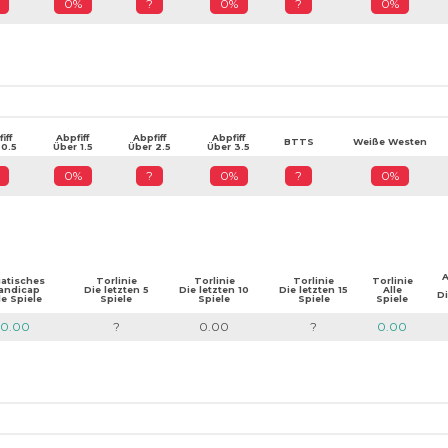
0%
?
0%
?
0%
iff
Abpfiff
Abpfiff
Abpfiff
BTTS
Weiße Westen
 0.5
Über 1.5
Über 2.5
Über 3.5
0%
?
0%
?
0%
A
iatisches
Torlinie
Torlinie
Torlinie
Torlinie
andicap
Die letzten 5
Die letzten 10
Die letzten 15
Alle
Di
le Spiele
Spiele
Spiele
Spiele
Spiele
0.00
?
0.00
?
0.00