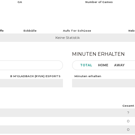
GA
Number of Games
ffe
Eckbälle
Aufs Tor Schüsse
Neb
Keine Statistik
MINUTEN ERHALTEN
TOTAL
HOME
AWAY
B M'GLADBACH (RYUK) ESPORTS
Minuten erhalten
Gesamt
?
0
0