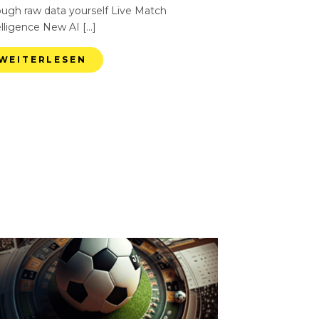
ough raw data yourself Live Match
elligence New AI […]
WEITERLESEN