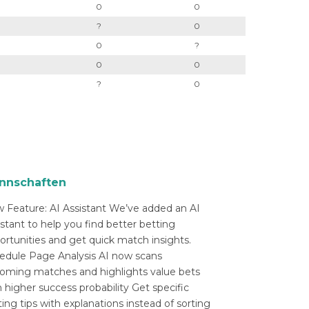
0
0
?
0
0
?
0
0
?
0
nnschaften
 Feature: AI Assistant We’ve added an AI
istant to help you find better betting
ortunities and get quick match insights.
edule Page Analysis AI now scans
oming matches and highlights value bets
 higher success probability Get specific
ing tips with explanations instead of sorting