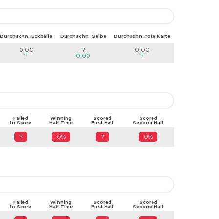
Durchschn. Eckbälle
Durchschn. Gelbe
Durchschn. rote Karte
0.00
?
0.00
?
0.00
?
Failed
Winning
Scored
Scored
to Score
Half Time
First Half
Second Half
?
0%
?
0%
Failed
Winning
Scored
Scored
to Score
Half Time
First Half
Second Half