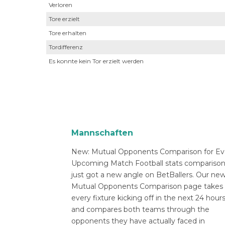
Verloren
Tore erzielt
Tore erhalten
Tordifferenz
Es konnte kein Tor erzielt werden
Mannschaften
New: Mutual Opponents Comparison for Ev
Upcoming Match Football stats compariso
just got a new angle on BetBallers. Our ne
Mutual Opponents Comparison page takes
every fixture kicking off in the next 24 hour
and compares both teams through the
opponents they have actually faced in