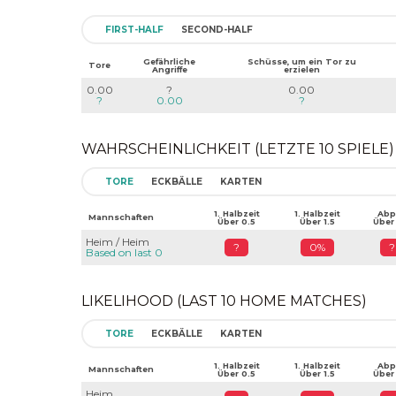
FIRST-HALF
SECOND-HALF
Gefährliche
Schüsse, um ein Tor zu
Tore
Angriffe
erzielen
0.00
?
0.00
?
0.00
?
WAHRSCHEINLICHKEIT (LETZTE 10 SPIELE)
TORE
ECKBÄLLE
KARTEN
1. Halbzeit
1. Halbzeit
Abpf
Mannschaften
Über 0.5
Über 1.5
Über
Heim / Heim
?
0%
?
Based on last 0
LIKELIHOOD (LAST 10 HOME MATCHES)
TORE
ECKBÄLLE
KARTEN
1. Halbzeit
1. Halbzeit
Abpf
Mannschaften
Über 0.5
Über 1.5
Über
Heim