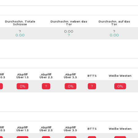
Durchschn. Totale
Durchschn. neben das
Durchschn. auf das
Schüsse
Tor
Tor
?
0.00
?
0.00
?
0.00
iff
Abpfiff
Abpfiff
Abpfiff
BTTS
Weiße Westen
 0.5
Über 1.5
Über 2.5
Über 3.5
0%
?
0%
?
0%
iff
Abpfiff
Abpfiff
Abpfiff
BTTS
Weiße Westen
 0.5
Über 1.5
Über 2.5
Über 3.5