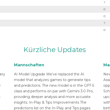
?
0
0
?
0
Kürzliche Updates
Mannschaften
Ma
ery
AI Model Upgrade We’ve replaced the AI
New
n
model that analyzes games to generate tips
Ass
w
and predictions. The new model is in the GPT-5
opp
class and performs on par with Gemini 3.0 Pro,
Sch
s
providing deeper analysis and more accurate
upc
insights. In-Play & Tips Improvements The
with
predictions list on the In-Play and Tips pages
bett