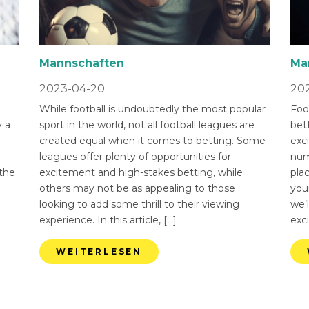
Mannschaften
Ma
2023-04-20
202
While football is undoubtedly the most popular
Foot
 a
sport in the world, not all football leagues are
bet
created equal when it comes to betting. Some
exci
leagues offer plenty of opportunities for
num
 the
excitement and high-stakes betting, while
pla
others may not be as appealing to those
you
looking to add some thrill to their viewing
we’l
experience. In this article, […]
exci
WEITERLESEN