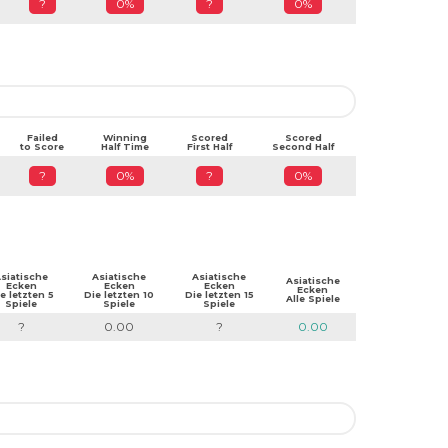
?
0%
?
0%
Failed
Winning
Scored
Scored
to Score
Half Time
First Half
Second Half
?
0%
?
0%
siatische
Asiatische
Asiatische
Asiatische
Ecken
Ecken
Ecken
Ecken
e letzten 5
Die letzten 10
Die letzten 15
Alle Spiele
Spiele
Spiele
Spiele
?
0.00
?
0.00