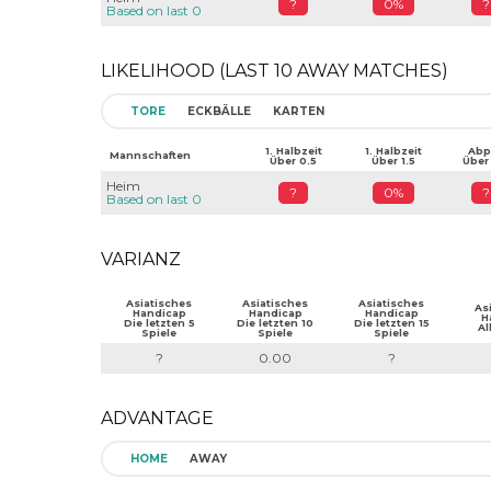
?
0%
?
Based on last 0
LIKELIHOOD (LAST 10 AWAY MATCHES)
TORE
ECKBÄLLE
KARTEN
1. Halbzeit
1. Halbzeit
Abpf
Mannschaften
Über 0.5
Über 1.5
Über
Heim
?
0%
?
Based on last 0
VARIANZ
Asiatisches
Asiatisches
Asiatisches
As
Handicap
Handicap
Handicap
H
Die letzten 5
Die letzten 10
Die letzten 15
Al
Spiele
Spiele
Spiele
?
0.00
?
ADVANTAGE
HOME
AWAY