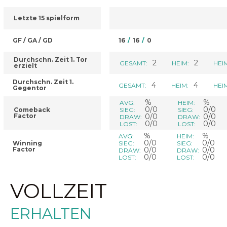
Letzte 15 spielform
GF / GA / GD
16
/
16
/
0
Durchschn. Zeit 1. Tor
2
2
GESAMT:
HEIM:
HEI
erzielt
Durchschn. Zeit 1.
4
4
GESAMT:
HEIM:
HEI
Gegentor
%
%
AVG:
HEIM:
0/0
0/0
Comeback
SIEG:
SIEG:
Factor
0/0
0/0
DRAW:
DRAW:
0/0
0/0
LOST:
LOST:
%
%
AVG:
HEIM:
0/0
0/0
Winning
SIEG:
SIEG:
Factor
0/0
0/0
DRAW:
DRAW:
0/0
0/0
LOST:
LOST:
VOLLZEIT
ERHALTEN