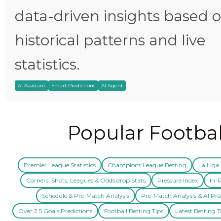
data-driven insights based 
historical patterns and live
statistics.
AI Assistant
Smart Predictions
AI Agent
Popular Footbal
Premier League Statistics
Champions League Betting
La Liga 
Corners, Shots, Leagues & Odds drop Stats
Pressure Index
In-P
Schedule & Pre-Match Analysis
Pre-Match Analysis & AI Pre
Over 2.5 Goals Predictions
Football Betting Tips
Latest Betting T