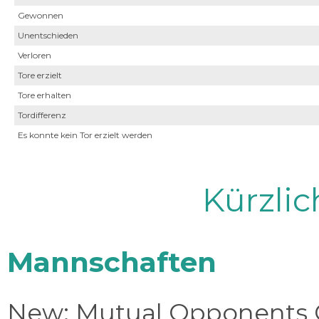
Gewonnen
Unentschieden
Verloren
Tore erzielt
Tore erhalten
Tordifferenz
Es konnte kein Tor erzielt werden
Kürzli
Mannschaften
New: Mutual Opponents C