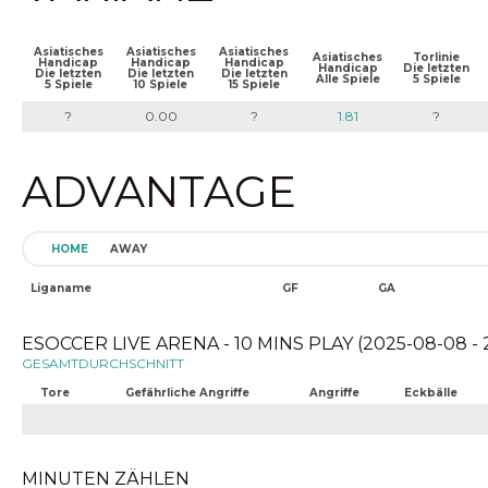
Asiatisches
Asiatisches
Asiatisches
Asiatisches
Torlinie
Handicap
Handicap
Handicap
Handicap
Die letzten
Die letzten
Die letzten
Die letzten
Alle Spiele
5 Spiele
5 Spiele
10 Spiele
15 Spiele
?
0.00
?
1.81
?
ADVANTAGE
HOME
AWAY
Liganame
GF
GA
ESOCCER LIVE ARENA - 10 MINS PLAY (2025-08-08 - 
GESAMTDURCHSCHNITT
Tore
Gefährliche Angriffe
Angriffe
Eckbälle
MINUTEN ZÄHLEN