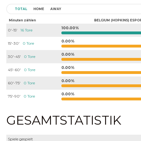
TOTAL
HOME
AWAY
Minuten zählen
BELGIUM (HOPKINS) ESPO
100.00%
0'-15'
16 Tore
0.00%
15'-30'
0 Tore
0.00%
30'-45'
0 Tore
0.00%
45'-60'
0 Tore
0.00%
60'-75'
0 Tore
0.00%
75'-90'
0 Tore
GESAMTSTATISTIK
Spiele gespielt