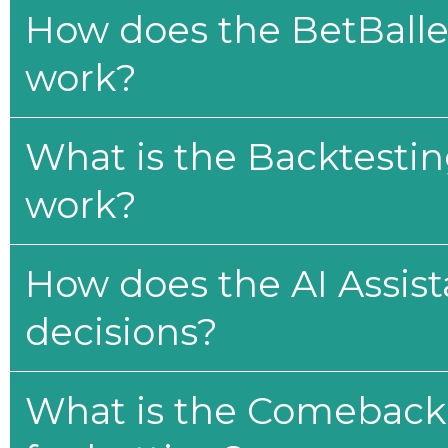
How does the BetBaller
work?
What is the Backtesti
work?
How does the AI Assis
decisions?
What is the Comeback 