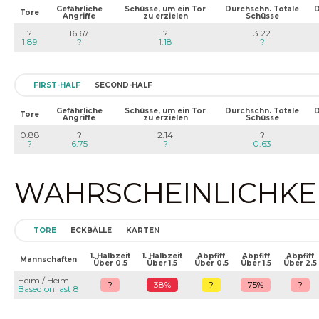
Gefährliche
Schüsse, um ein Tor
Durchschn. Totale
D
Tore
Angriffe
zu erzielen
Schüsse
?
16.67
?
3.22
1.89
?
1.18
?
FIRST-HALF
SECOND-HALF
Gefährliche
Schüsse, um ein Tor
Durchschn. Totale
D
Tore
Angriffe
zu erzielen
Schüsse
0.88
?
2.14
?
?
6.75
?
0.63
WAHRSCHEINLICHKEIT
TORE
ECKBÄLLE
KARTEN
1. Halbzeit
1. Halbzeit
Abpfiff
Abpfiff
Abpfiff
Mannschaften
Über 0.5
Über 1.5
Über 0.5
Über 1.5
Über 2.5
Heim / Heim
?
38%
?
75%
?
Based on last 8