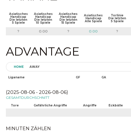
Asiatisches
Asiatisches
Asiatisches
Asiatisches
Torlinie
Handicap
Handicap
Handicap
Handicap
Die letzten
Die letzten
Die letzten
Die letzten
Alle Spiele
5 Spiele
5 Spiele
10 Spiele
15 Spiele
?
0.00
?
0.00
?
ADVANTAGE
HOME
AWAY
Liganame
GF
GA
(2025-08-06 - 2026-08-06)
GESAMTDURCHSCHNITT
Tore
Gefährliche Angriffe
Angriffe
Eckbälle
MINUTEN ZÄHLEN