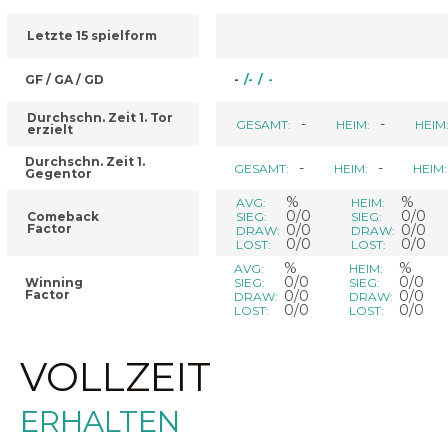
Letzte 15 spielform
GF / GA / GD
-
/
-
/
-
Durchschn. Zeit 1. Tor
-
-
GESAMT:
HEIM:
HEIM
erzielt
Durchschn. Zeit 1.
-
-
GESAMT:
HEIM:
HEIM:
Gegentor
%
%
AVG:
HEIM:
0/0
0/0
Comeback
SIEG:
SIEG:
Factor
0/0
0/0
DRAW:
DRAW:
0/0
0/0
LOST:
LOST:
%
%
AVG:
HEIM:
0/0
0/0
Winning
SIEG:
SIEG:
Factor
0/0
0/0
DRAW:
DRAW:
0/0
0/0
LOST:
LOST:
VOLLZEIT
ERHALTEN