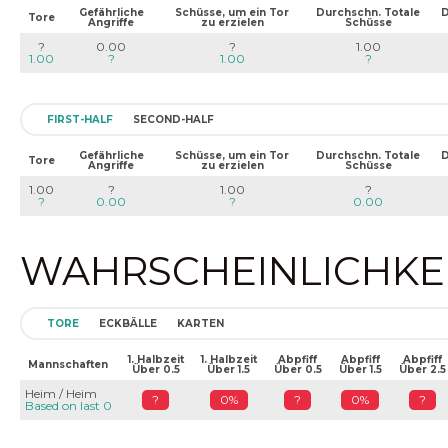
Gefährliche
Schüsse, um ein Tor
Durchschn. Totale
D
Tore
Angriffe
zu erzielen
Schüsse
?
0.00
?
1.00
1.00
?
1.00
?
FIRST-HALF
SECOND-HALF
Gefährliche
Schüsse, um ein Tor
Durchschn. Totale
D
Tore
Angriffe
zu erzielen
Schüsse
1.00
?
1.00
?
?
0.00
?
0.00
WAHRSCHEINLICHKEIT
TORE
ECKBÄLLE
KARTEN
1. Halbzeit
1. Halbzeit
Abpfiff
Abpfiff
Abpfiff
Mannschaften
Über 0.5
Über 1.5
Über 0.5
Über 1.5
Über 2.5
Heim / Heim
?
0%
?
0%
?
Based on last 0