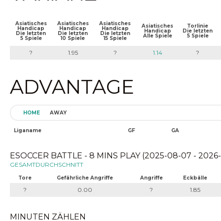
Asiatisches
Asiatisches
Asiatisches
Asiatisches
Torlinie
Handicap
Handicap
Handicap
Handicap
Die letzten
Die letzten
Die letzten
Die letzten
Alle Spiele
5 Spiele
5 Spiele
10 Spiele
15 Spiele
?
1.95
?
1.14
?
ADVANTAGE
HOME
AWAY
Liganame
GF
GA
ESOCCER BATTLE - 8 MINS PLAY (2025-08-07 - 2026
GESAMTDURCHSCHNITT
Tore
Gefährliche Angriffe
Angriffe
Eckbälle
?
0.00
?
1.85
MINUTEN ZÄHLEN