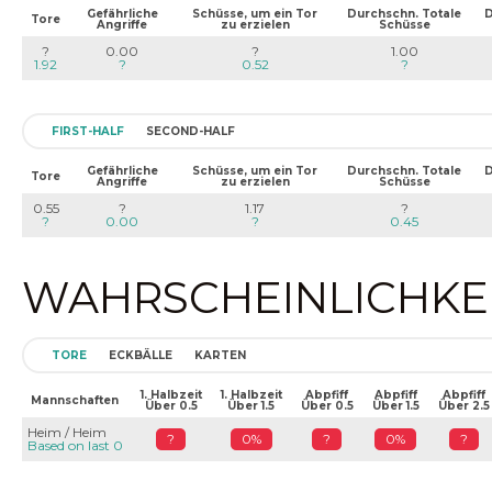
Gefährliche
Schüsse, um ein Tor
Durchschn. Totale
D
Tore
Angriffe
zu erzielen
Schüsse
?
0.00
?
1.00
1.92
?
0.52
?
FIRST-HALF
SECOND-HALF
Gefährliche
Schüsse, um ein Tor
Durchschn. Totale
D
Tore
Angriffe
zu erzielen
Schüsse
0.55
?
1.17
?
?
0.00
?
0.45
WAHRSCHEINLICHKEIT
TORE
ECKBÄLLE
KARTEN
1. Halbzeit
1. Halbzeit
Abpfiff
Abpfiff
Abpfiff
Mannschaften
Über 0.5
Über 1.5
Über 0.5
Über 1.5
Über 2.5
Heim / Heim
?
0%
?
0%
?
Based on last 0