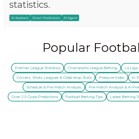
statistics.
AI Assistant
Smart Predictions
AI Agent
Popular Footbal
Premier League Statistics
Champions League Betting
La Liga 
Corners, Shots, Leagues & Odds drop Stats
Pressure Index
In-P
Schedule & Pre-Match Analysis
Pre-Match Analysis & AI Pre
Over 2.5 Goals Predictions
Football Betting Tips
Latest Betting T