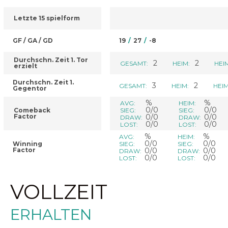
Letzte 15 spielform
GF / GA / GD
19
/
27
/
-8
Durchschn. Zeit 1. Tor
2
2
GESAMT:
HEIM:
HEI
erzielt
Durchschn. Zeit 1.
3
2
GESAMT:
HEIM:
HEIM
Gegentor
%
%
AVG:
HEIM:
0/0
0/0
Comeback
SIEG:
SIEG:
Factor
0/0
0/0
DRAW:
DRAW:
0/0
0/0
LOST:
LOST:
%
%
AVG:
HEIM:
0/0
0/0
Winning
SIEG:
SIEG:
Factor
0/0
0/0
DRAW:
DRAW:
0/0
0/0
LOST:
LOST:
VOLLZEIT
ERHALTEN