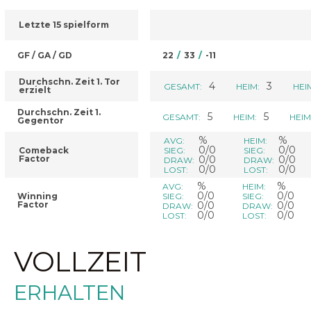
Letzte 15 spielform
GF / GA / GD
22
/
33
/
-11
Durchschn. Zeit 1. Tor
4
3
GESAMT:
HEIM:
HEI
erzielt
Durchschn. Zeit 1.
5
5
GESAMT:
HEIM:
HEIM
Gegentor
%
%
AVG:
HEIM:
0/0
0/0
Comeback
SIEG:
SIEG:
Factor
0/0
0/0
DRAW:
DRAW:
0/0
0/0
LOST:
LOST:
%
%
AVG:
HEIM:
0/0
0/0
Winning
SIEG:
SIEG:
Factor
0/0
0/0
DRAW:
DRAW:
0/0
0/0
LOST:
LOST:
VOLLZEIT
ERHALTEN