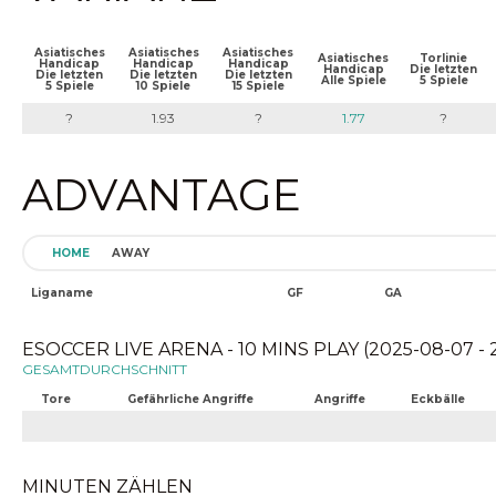
Asiatisches
Asiatisches
Asiatisches
Asiatisches
Torlinie
Handicap
Handicap
Handicap
Handicap
Die letzten
Die letzten
Die letzten
Die letzten
Alle Spiele
5 Spiele
5 Spiele
10 Spiele
15 Spiele
?
1.93
?
1.77
?
ADVANTAGE
HOME
AWAY
Liganame
GF
GA
ESOCCER LIVE ARENA - 10 MINS PLAY (2025-08-07 - 
GESAMTDURCHSCHNITT
Tore
Gefährliche Angriffe
Angriffe
Eckbälle
MINUTEN ZÄHLEN