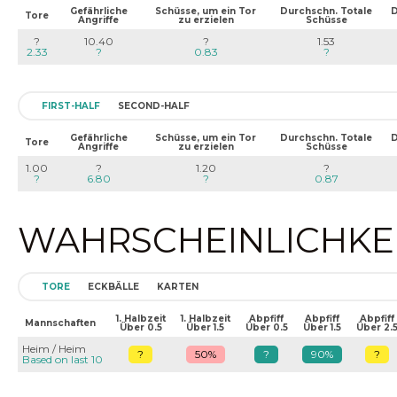
Gefährliche
Schüsse, um ein Tor
Durchschn. Totale
D
Tore
Angriffe
zu erzielen
Schüsse
?
10.40
?
1.53
2.33
?
0.83
?
FIRST-HALF
SECOND-HALF
Gefährliche
Schüsse, um ein Tor
Durchschn. Totale
D
Tore
Angriffe
zu erzielen
Schüsse
1.00
?
1.20
?
?
6.80
?
0.87
WAHRSCHEINLICHKEIT
TORE
ECKBÄLLE
KARTEN
1. Halbzeit
1. Halbzeit
Abpfiff
Abpfiff
Abpfiff
Mannschaften
Über 0.5
Über 1.5
Über 0.5
Über 1.5
Über 2.
Heim / Heim
?
50%
?
90%
?
Based on last 10