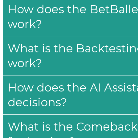
How does the BetBaller
work?
What is the Backtesti
work?
How does the AI Assis
decisions?
What is the Comeback 