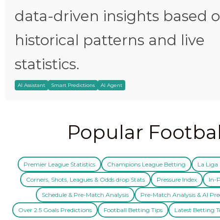
data-driven insights based 
historical patterns and live
statistics.
AI Assistant
Smart Predictions
AI Agent
Popular Footbal
Premier League Statistics
Champions League Betting
La Liga 
Corners, Shots, Leagues & Odds drop Stats
Pressure Index
In-P
Schedule & Pre-Match Analysis
Pre-Match Analysis & AI Pre
Over 2.5 Goals Predictions
Football Betting Tips
Latest Betting T