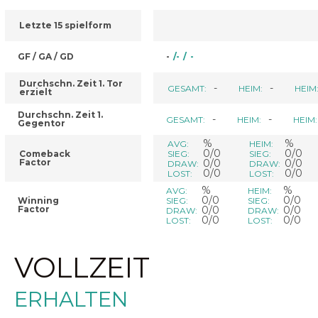
Letzte 15 spielform
GF / GA / GD
-
/
-
/
-
Durchschn. Zeit 1. Tor
-
-
GESAMT:
HEIM:
HEIM
erzielt
Durchschn. Zeit 1.
-
-
GESAMT:
HEIM:
HEIM:
Gegentor
%
%
AVG:
HEIM:
0/0
0/0
Comeback
SIEG:
SIEG:
Factor
0/0
0/0
DRAW:
DRAW:
0/0
0/0
LOST:
LOST:
%
%
AVG:
HEIM:
0/0
0/0
Winning
SIEG:
SIEG:
Factor
0/0
0/0
DRAW:
DRAW:
0/0
0/0
LOST:
LOST:
VOLLZEIT
ERHALTEN