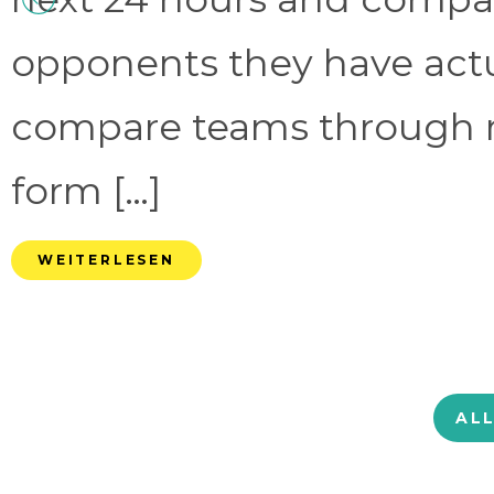
opponents they have act
compare teams through 
form […]
WEITERLESEN
AL