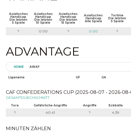
Asiatisches
Asiatisches
Asiatisches
Asiatisches
Torlinie
Handicap
Handicap
Handicap
Handicap
Die letzten
Die letzten
Die letzten
Die letzten
Alle Spiele
5 Spiele
5 Spiele
10 Spiele
15 Spiele
?
0.00
?
0.00
?
ADVANTAGE
HOME
AWAY
Liganame
GF
GA
CAF CONFEDERATIONS CUP (2025-08-07 - 2026-08-
GESAMTDURCHSCHNITT
Tore
Gefährliche Angriffe
Angriffe
Eckbälle
?
40.41
?
4.39
MINUTEN ZÄHLEN