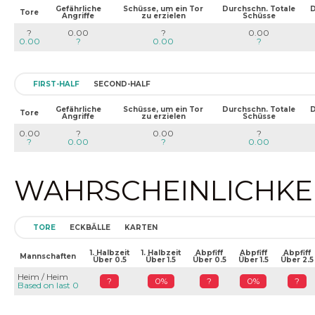
Gefährliche
Schüsse, um ein Tor
Durchschn. Totale
D
Tore
Angriffe
zu erzielen
Schüsse
?
0.00
?
0.00
0.00
?
0.00
?
FIRST-HALF
SECOND-HALF
Gefährliche
Schüsse, um ein Tor
Durchschn. Totale
D
Tore
Angriffe
zu erzielen
Schüsse
0.00
?
0.00
?
?
0.00
?
0.00
WAHRSCHEINLICHKEIT
TORE
ECKBÄLLE
KARTEN
1. Halbzeit
1. Halbzeit
Abpfiff
Abpfiff
Abpfiff
Mannschaften
Über 0.5
Über 1.5
Über 0.5
Über 1.5
Über 2.5
Heim / Heim
?
0%
?
0%
?
Based on last 0