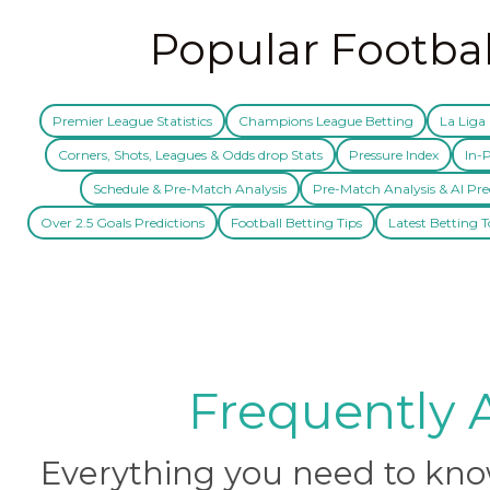
Popular Footbal
Premier League Statistics
Champions League Betting
La Liga 
Corners, Shots, Leagues & Odds drop Stats
Pressure Index
In-P
Schedule & Pre-Match Analysis
Pre-Match Analysis & AI Pre
Over 2.5 Goals Predictions
Football Betting Tips
Latest Betting T
Frequently 
Everything you need to know 