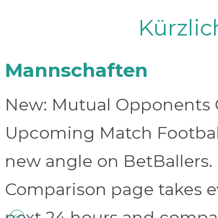
Kürzli
Mannschaften
New: Mutual Opponents C
Upcoming Match Football 
new angle on BetBallers
Comparison page takes eve
next 24 hours and compa