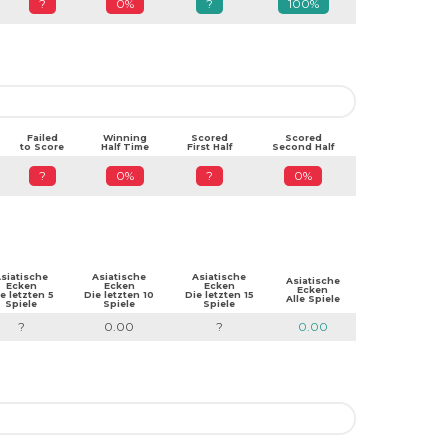
?
0%
?
100%
Failed
Winning
Scored
Scored
to Score
Half Time
First Half
Second Half
?
0%
?
0%
siatische
Asiatische
Asiatische
Asiatische
Ecken
Ecken
Ecken
Ecken
e letzten 5
Die letzten 10
Die letzten 15
Alle Spiele
Spiele
Spiele
Spiele
?
0.00
?
0.00