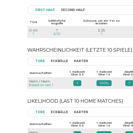
FIRST-HALF
SECOND-HALF
Gefährliche
Schüsse, um ein Tor zu
Tore
Angriffe
erzielen
0.40
?
2.25
?
6.10
?
WAHRSCHEINLICHKEIT (LETZTE 10 SPIELE)
TORE
ECKBÄLLE
KARTEN
1. Halbzeit
1. Halbzeit
Abpfif
Mannschaften
Über 0.5
Über 1.5
Über 0
Heim / Heim
?
100%
?
Based on last 1
LIKELIHOOD (LAST 10 HOME MATCHES)
TORE
ECKBÄLLE
KARTEN
1. Halbzeit
1. Halbzeit
Abpfif
Mannschaften
Über 0.5
Über 1.5
Über 0
Heim