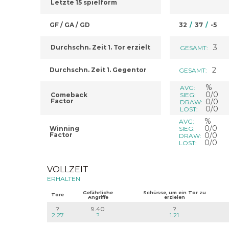
Letzte 15 spielform
GF / GA / GD
32
/
37
/
-5
3
Durchschn. Zeit 1. Tor erzielt
GESAMT:
2
Durchschn. Zeit 1. Gegentor
GESAMT:
%
AVG:
0/0
Comeback
SIEG:
Factor
0/0
DRAW:
0/0
LOST:
%
AVG:
0/0
Winning
SIEG:
Factor
0/0
DRAW:
0/0
LOST:
VOLLZEIT
ERHALTEN
Gefährliche
Schüsse, um ein Tor zu
Tore
Angriffe
erzielen
?
9.40
?
2.27
?
1.21