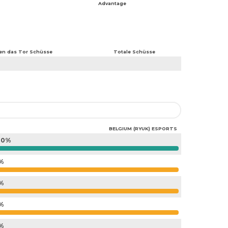
Advantage
en das Tor Schüsse
Totale Schüsse
BELGIUM (RYUK) ESPORTS
00%
%
%
%
%