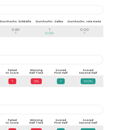
Durchschn. Eckbälle
Durchschn. Gelbe
Durchschn. rote Karte
0.60
?
0.00
?
0.00
?
Failed
Winning
Scored
Scored
to Score
Half Time
First Half
Second Half
?
0%
?
100%
Failed
Winning
Scored
Scored
to Score
Half Time
First Half
Second Half