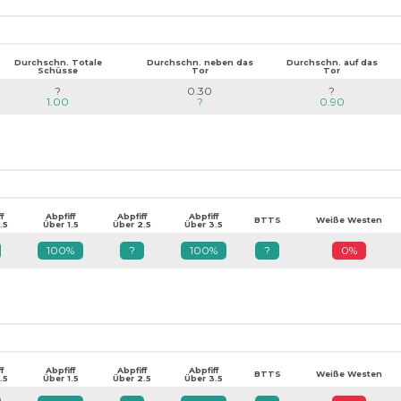
Durchschn. Totale
Durchschn. neben das
Durchschn. auf das
Schüsse
Tor
Tor
?
0.30
?
1.00
?
0.90
f
Abpfiff
Abpfiff
Abpfiff
BTTS
Weiße Westen
.5
Über 1.5
Über 2.5
Über 3.5
100%
?
100%
?
0%
f
Abpfiff
Abpfiff
Abpfiff
BTTS
Weiße Westen
.5
Über 1.5
Über 2.5
Über 3.5