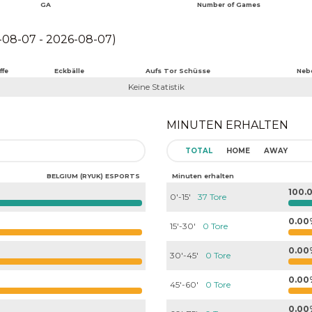
GA
Number of Games
08-07 - 2026-08-07)
ffe
Eckbälle
Aufs Tor Schüsse
Neb
Keine Statistik
MINUTEN ERHALTEN
TOTAL
HOME
AWAY
BELGIUM (RYUK) ESPORTS
Minuten erhalten
100.
0'-15'
37 Tore
0.00
15'-30'
0 Tore
0.00
30'-45'
0 Tore
0.00
45'-60'
0 Tore
0.00