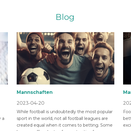
Blog
Mannschaften
Ma
2023-04-20
202
While football is undoubtedly the most popular
Foot
 a
sport in the world, not all football leagues are
bet
created equal when it comes to betting. Some
exci