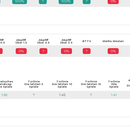
100%
?
100%
?
0%
iff
Abpfiff
Abpfiff
Abpfiff
BTTS
Weiße Westen
 0.5
Über 1.5
Über 2.5
Über 3.5
0%
?
0%
?
0%
A
iatisches
Torlinie
Torlinie
Torlinie
Torlinie
andicap
Die letzten 5
Die letzten 10
Die letzten 15
Alle
Di
le Spiele
Spiele
Spiele
Spiele
Spiele
1.65
?
1.45
?
1.41