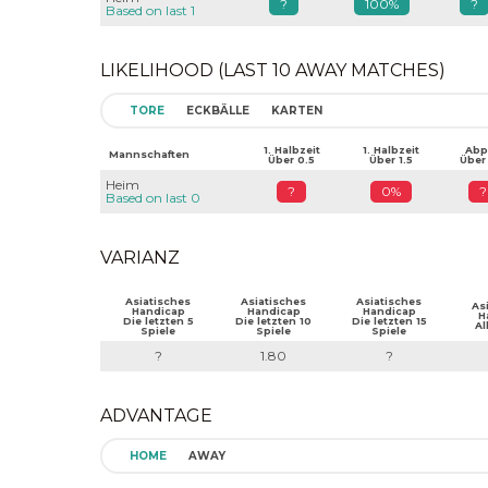
?
100%
?
Based on last 1
LIKELIHOOD (LAST 10 AWAY MATCHES)
TORE
ECKBÄLLE
KARTEN
1. Halbzeit
1. Halbzeit
Abpf
Mannschaften
Über 0.5
Über 1.5
Über
Heim
?
0%
?
Based on last 0
VARIANZ
Asiatisches
Asiatisches
Asiatisches
As
Handicap
Handicap
Handicap
H
Die letzten 5
Die letzten 10
Die letzten 15
Al
Spiele
Spiele
Spiele
?
1.80
?
ADVANTAGE
HOME
AWAY