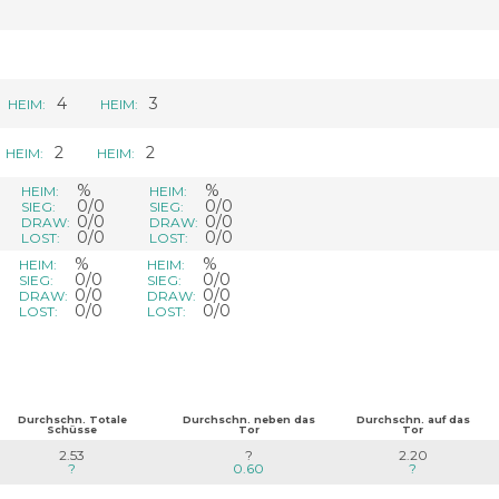
4
3
HEIM:
HEIM:
2
2
HEIM:
HEIM:
%
%
HEIM:
HEIM:
0/0
0/0
SIEG:
SIEG:
0/0
0/0
DRAW:
DRAW:
0/0
0/0
LOST:
LOST:
%
%
HEIM:
HEIM:
0/0
0/0
SIEG:
SIEG:
0/0
0/0
DRAW:
DRAW:
0/0
0/0
LOST:
LOST:
Durchschn. Totale
Durchschn. neben das
Durchschn. auf das
Schüsse
Tor
Tor
2.53
?
2.20
?
0.60
?