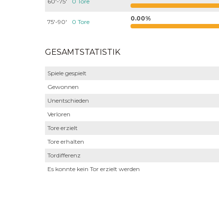
60'-75'
0 Tore
0.00%
75'-90'
0 Tore
GESAMTSTATISTIK
Spiele gespielt
Gewonnen
Unentschieden
Verloren
Tore erzielt
Tore erhalten
Tordifferenz
Es konnte kein Tor erzielt werden