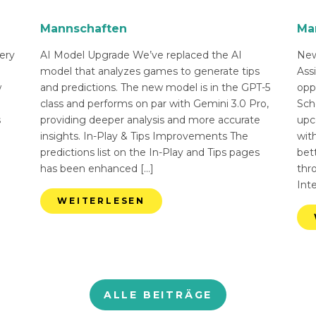
Mannschaften
Ma
ery
AI Model Upgrade We’ve replaced the AI
New
n
model that analyzes games to generate tips
Ass
w
and predictions. The new model is in the GPT-5
opp
class and performs on par with Gemini 3.0 Pro,
Sch
s
providing deeper analysis and more accurate
upc
insights. In-Play & Tips Improvements The
with
predictions list on the In-Play and Tips pages
bett
has been enhanced […]
thr
Int
WEITERLESEN
ALLE BEITRÄGE