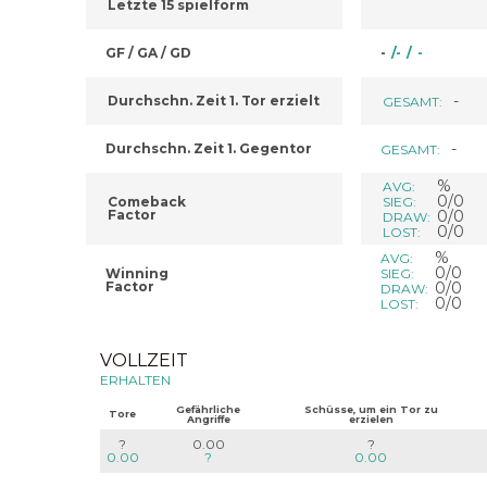
Letzte 15 spielform
GF / GA / GD
-
/
-
/
-
-
Durchschn. Zeit 1. Tor erzielt
GESAMT:
-
Durchschn. Zeit 1. Gegentor
GESAMT:
%
AVG:
0/0
Comeback
SIEG:
Factor
0/0
DRAW:
0/0
LOST:
%
AVG:
0/0
Winning
SIEG:
Factor
0/0
DRAW:
0/0
LOST:
VOLLZEIT
ERHALTEN
Gefährliche
Schüsse, um ein Tor zu
Tore
Angriffe
erzielen
?
0.00
?
0.00
?
0.00