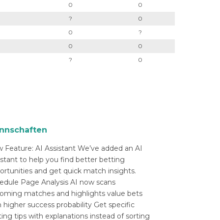
0
0
?
0
0
?
0
0
?
0
nnschaften
 Feature: AI Assistant We’ve added an AI
istant to help you find better betting
ortunities and get quick match insights.
edule Page Analysis AI now scans
oming matches and highlights value bets
 higher success probability Get specific
ing tips with explanations instead of sorting