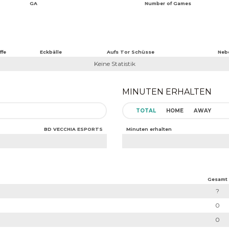
GA
Number of Games
ffe
Eckbälle
Aufs Tor Schüsse
Neb
Keine Statistik
MINUTEN ERHALTEN
TOTAL
HOME
AWAY
BD VECCHIA ESPORTS
Minuten erhalten
Gesamt
?
0
0