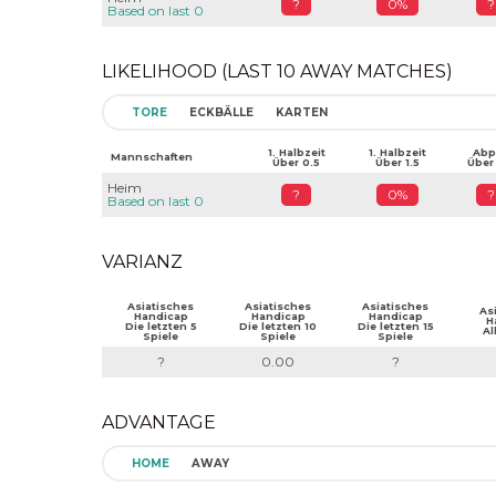
?
0%
?
Based on last 0
LIKELIHOOD (LAST 10 AWAY MATCHES)
TORE
ECKBÄLLE
KARTEN
1. Halbzeit
1. Halbzeit
Abpf
Mannschaften
Über 0.5
Über 1.5
Über
Heim
?
0%
?
Based on last 0
VARIANZ
Asiatisches
Asiatisches
Asiatisches
As
Handicap
Handicap
Handicap
H
Die letzten 5
Die letzten 10
Die letzten 15
Al
Spiele
Spiele
Spiele
?
0.00
?
ADVANTAGE
HOME
AWAY