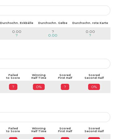
Durchschn. Eckbälle
Durchschn. Gelbe
Durchschn. rote Karte
0.00
?
0.00
?
0.00
?
Failed
Winning
Scored
Scored
to Score
Half Time
First Half
Second Half
?
0%
?
0%
Failed
Winning
Scored
Scored
to Score
Half Time
First Half
Second Half