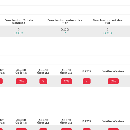
Durchschn. Totale
Durchschn. neben das
Durchschn. auf das
Schüsse
Tor
Tor
?
0.00
?
0.00
?
0.00
iff
Abpfiff
Abpfiff
Abpfiff
BTTS
Weiße Westen
 0.5
Über 1.5
Über 2.5
Über 3.5
0%
?
0%
?
0%
iff
Abpfiff
Abpfiff
Abpfiff
BTTS
Weiße Westen
 0.5
Über 1.5
Über 2.5
Über 3.5