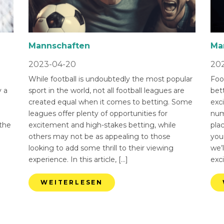
Mannschaften
Ma
2023-04-20
202
While football is undoubtedly the most popular
Foot
 a
sport in the world, not all football leagues are
bet
created equal when it comes to betting. Some
exci
leagues offer plenty of opportunities for
num
 the
excitement and high-stakes betting, while
pla
others may not be as appealing to those
you
looking to add some thrill to their viewing
we’l
experience. In this article, […]
exci
WEITERLESEN