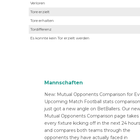
Verloren
Tore erzielt
Tore erhalten
Tordifferenz
Es konnte kein Tor erzielt werden
Mannschaften
New: Mutual Opponents Comparison for Ev
Upcoming Match Football stats compariso
just got a new angle on BetBallers. Our ne
Mutual Opponents Comparison page takes
every fixture kicking off in the next 24 hour
and compares both teams through the
opponents they have actually faced in