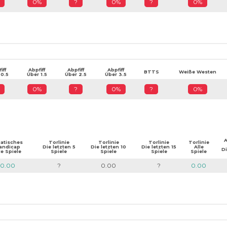
0%
?
0%
?
0%
iff
Abpfiff
Abpfiff
Abpfiff
BTTS
Weiße Westen
 0.5
Über 1.5
Über 2.5
Über 3.5
0%
?
0%
?
0%
A
iatisches
Torlinie
Torlinie
Torlinie
Torlinie
andicap
Die letzten 5
Die letzten 10
Die letzten 15
Alle
Di
le Spiele
Spiele
Spiele
Spiele
Spiele
0.00
?
0.00
?
0.00