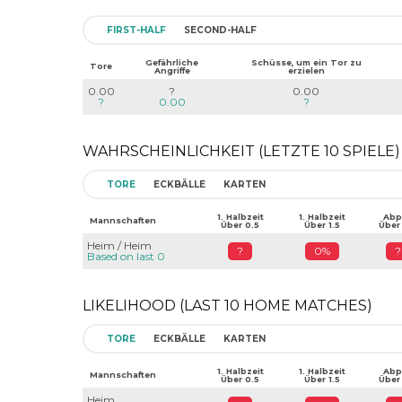
FIRST-HALF
SECOND-HALF
Gefährliche
Schüsse, um ein Tor zu
Tore
Angriffe
erzielen
0.00
?
0.00
?
0.00
?
WAHRSCHEINLICHKEIT (LETZTE 10 SPIELE)
TORE
ECKBÄLLE
KARTEN
1. Halbzeit
1. Halbzeit
Abpf
Mannschaften
Über 0.5
Über 1.5
Über
Heim / Heim
?
0%
?
Based on last 0
LIKELIHOOD (LAST 10 HOME MATCHES)
TORE
ECKBÄLLE
KARTEN
1. Halbzeit
1. Halbzeit
Abpf
Mannschaften
Über 0.5
Über 1.5
Über
Heim