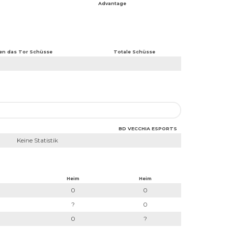
Advantage
en das Tor Schüsse
Totale Schüsse
BD VECCHIA ESPORTS
Keine Statistik
Heim
Heim
0
0
?
0
0
?