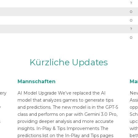
?
0
0
?
0
Kürzliche Updates
Mannschaften
Ma
ery
AI Model Upgrade We’ve replaced the AI
New
n
model that analyzes games to generate tips
Ass
w
and predictions. The new model is in the GPT-5
opp
class and performs on par with Gemini 3.0 Pro,
Sch
s
providing deeper analysis and more accurate
upc
insights. In-Play & Tips Improvements The
with
predictions list on the In-Play and Tips pages
bett