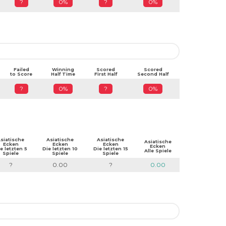
?
0%
?
0%
Failed
Winning
Scored
Scored
to Score
Half Time
First Half
Second Half
?
0%
?
0%
siatische
Asiatische
Asiatische
Asiatische
Ecken
Ecken
Ecken
Ecken
e letzten 5
Die letzten 10
Die letzten 15
Alle Spiele
Spiele
Spiele
Spiele
?
0.00
?
0.00