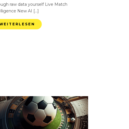
ough raw data yourself Live Match
elligence New AI […]
WEITERLESEN