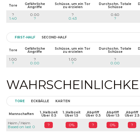
Gefährliche
Schüsse, um ein Tor
Durchschn. Totale
D
Tore
Angriffe
zu erzielen
Schüsse
?
0.00
?
0.60
1.40
?
0.43
?
FIRST-HALF
SECOND-HALF
Gefährliche
Schüsse, um ein Tor
Durchschn. Totale
D
Tore
Angriffe
zu erzielen
Schüsse
1.00
?
1.00
?
?
0.00
?
0.00
WAHRSCHEINLICHKEIT
TORE
ECKBÄLLE
KARTEN
1. Halbzeit
1. Halbzeit
Abpfiff
Abpfiff
Abpfiff
Mannschaften
Über 0.5
Über 1.5
Über 0.5
Über 1.5
Über 2.5
Heim / Heim
?
0%
?
0%
?
Based on last 0