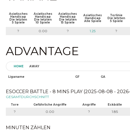
Asiatisches
Asiatisches
Asiatisches
Asiatisches
Torlinie
Handicap
Handicap
Handicap
Handicap
Die letzten
Die letzten
Die letzten
Die letzten
Alle Spiele
5 Spiele
5 Spiele
10 Spiele
15 Spiele
?
0.00
?
1.25
?
ADVANTAGE
HOME
AWAY
Liganame
GF
GA
ESOCCER BATTLE - 8 MINS PLAY (2025-08-08 - 2026
GESAMTDURCHSCHNITT
Tore
Gefährliche Angriffe
Angriffe
Eckbälle
?
0.00
?
1.85
MINUTEN ZÄHLEN