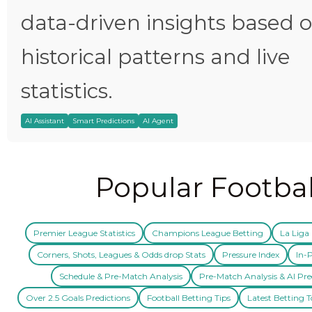
data-driven insights based 
historical patterns and live
statistics.
AI Assistant
Smart Predictions
AI Agent
Popular Footbal
Premier League Statistics
Champions League Betting
La Liga 
Corners, Shots, Leagues & Odds drop Stats
Pressure Index
In-P
Schedule & Pre-Match Analysis
Pre-Match Analysis & AI Pre
Over 2.5 Goals Predictions
Football Betting Tips
Latest Betting T