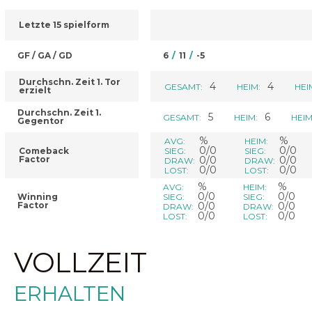
Letzte 15 spielform
GF / GA / GD
6
/
11
/
-5
Durchschn. Zeit 1. Tor
4
4
GESAMT:
HEIM:
HEI
erzielt
Durchschn. Zeit 1.
5
6
GESAMT:
HEIM:
HEIM
Gegentor
%
%
AVG:
HEIM:
0/0
0/0
Comeback
SIEG:
SIEG:
Factor
0/0
0/0
DRAW:
DRAW:
0/0
0/0
LOST:
LOST:
%
%
AVG:
HEIM:
0/0
0/0
Winning
SIEG:
SIEG:
Factor
0/0
0/0
DRAW:
DRAW:
0/0
0/0
LOST:
LOST:
VOLLZEIT
ERHALTEN