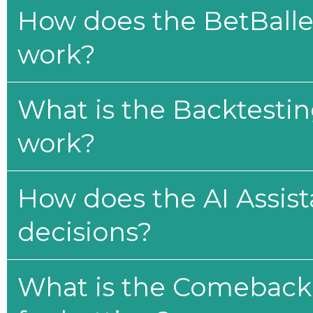
How does the BetBaller
work?
What is the Backtesti
work?
How does the AI Assis
decisions?
What is the Comeback 