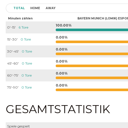
TOTAL
HOME
AWAY
Minuten zählen
BAYERN MUNICH (LOMIK) ESPO
100.00%
0'-15'
6 Tore
0.00%
15'-30'
0 Tore
0.00%
30'-45'
0 Tore
0.00%
45'-60'
0 Tore
0.00%
60'-75'
0 Tore
0.00%
75'-90'
0 Tore
GESAMTSTATISTIK
Spiele gespielt