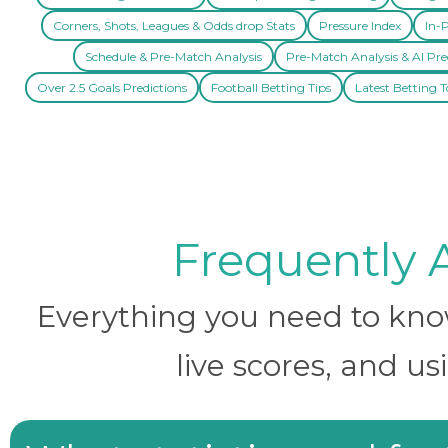
Corners, Shots, Leagues & Odds drop Stats
Pressure Index
In-P
Schedule & Pre-Match Analysis
Pre-Match Analysis & AI Pre
Over 2.5 Goals Predictions
Football Betting Tips
Latest Betting T
Frequently 
Everything you need to know 
live scores, and us