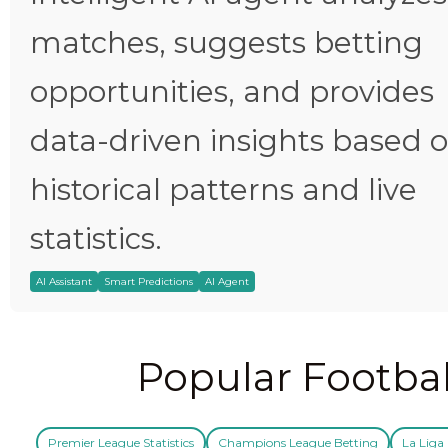
matches, suggests betting
opportunities, and provides
data-driven insights based 
historical patterns and live
statistics.
AI Assistant
Smart Predictions
AI Agent
Popular Footbal
Premier League Statistics
Champions League Betting
La Liga 