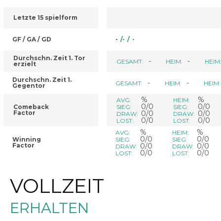
Letzte 15 spielform
GF / GA / GD
-
/
-
/
-
Durchschn. Zeit 1. Tor
-
-
GESAMT:
HEIM:
HEIM
erzielt
Durchschn. Zeit 1.
-
-
GESAMT:
HEIM:
HEIM:
Gegentor
%
%
AVG:
HEIM:
0/0
0/0
Comeback
SIEG:
SIEG:
Factor
0/0
0/0
DRAW:
DRAW:
0/0
0/0
LOST:
LOST:
%
%
AVG:
HEIM:
0/0
0/0
Winning
SIEG:
SIEG:
Factor
0/0
0/0
DRAW:
DRAW:
0/0
0/0
LOST:
LOST:
VOLLZEIT
ERHALTEN