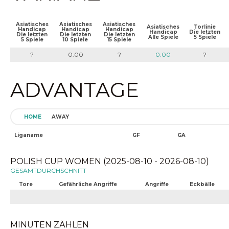
Asiatisches
Asiatisches
Asiatisches
Asiatisches
Torlinie
Handicap
Handicap
Handicap
Handicap
Die letzten
Die letzten
Die letzten
Die letzten
Alle Spiele
5 Spiele
5 Spiele
10 Spiele
15 Spiele
?
0.00
?
0.00
?
ADVANTAGE
HOME
AWAY
Liganame
GF
GA
POLISH CUP WOMEN (2025-08-10 - 2026-08-10)
GESAMTDURCHSCHNITT
Tore
Gefährliche Angriffe
Angriffe
Eckbälle
MINUTEN ZÄHLEN