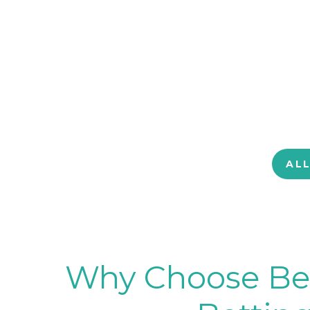
AL
Why Choose BetB