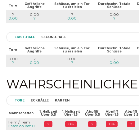
Gefährliche
Schüsse, um ein Tor
Durchschn. Totale
D
Tore
Angriffe
zu erzielen
Schüsse
?
0.00
?
0.00
0.00
?
0.00
?
FIRST-HALF
SECOND-HALF
Gefährliche
Schüsse, um ein Tor
Durchschn. Totale
D
Tore
Angriffe
zu erzielen
Schüsse
0.00
?
0.00
?
?
0.00
?
0.00
WAHRSCHEINLICHKEIT
TORE
ECKBÄLLE
KARTEN
1. Halbzeit
1. Halbzeit
Abpfiff
Abpfiff
Abpfiff
Mannschaften
Über 0.5
Über 1.5
Über 0.5
Über 1.5
Über 2.5
Heim / Heim
?
0%
?
0%
?
Based on last 0