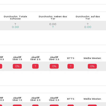
Durchschn. Totale
Durchschn. neben das
Durchschn. auf das
Schüsse
Tor
Tor
?
0.00
?
0.00
?
0.00
iff
Abpfiff
Abpfiff
Abpfiff
BTTS
Weiße Westen
 0.5
Über 1.5
Über 2.5
Über 3.5
0%
?
0%
?
0%
iff
Abpfiff
Abpfiff
Abpfiff
BTTS
Weiße Westen
 0.5
Über 1.5
Über 2.5
Über 3.5