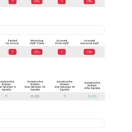
?
0%
?
0%
Failed
Winning
Scored
Scored
to Score
Half Time
First Half
Second Half
?
0%
?
0%
siatische
Asiatische
Asiatische
Asiatische
Ecken
Ecken
Ecken
Ecken
e letzten 5
Die letzten 10
Die letzten 15
Alle Spiele
Spiele
Spiele
Spiele
?
0.00
?
0.00