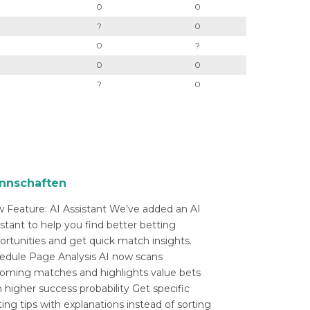
0
0
?
0
0
?
0
0
?
0
nnschaften
 Feature: AI Assistant We’ve added an AI
istant to help you find better betting
ortunities and get quick match insights.
edule Page Analysis AI now scans
oming matches and highlights value bets
 higher success probability Get specific
ing tips with explanations instead of sorting