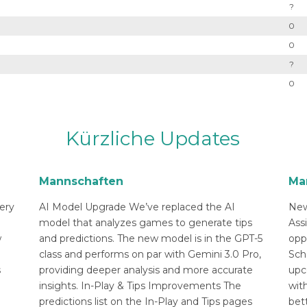
?
0
0
?
0
Kürzliche Updates
Mannschaften
Ma
ery
AI Model Upgrade We’ve replaced the AI
New
n
model that analyzes games to generate tips
Ass
w
and predictions. The new model is in the GPT-5
opp
class and performs on par with Gemini 3.0 Pro,
Sch
s
providing deeper analysis and more accurate
upc
insights. In-Play & Tips Improvements The
with
predictions list on the In-Play and Tips pages
bett