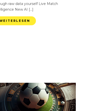
ough raw data yourself Live Match
elligence New AI […]
WEITERLESEN