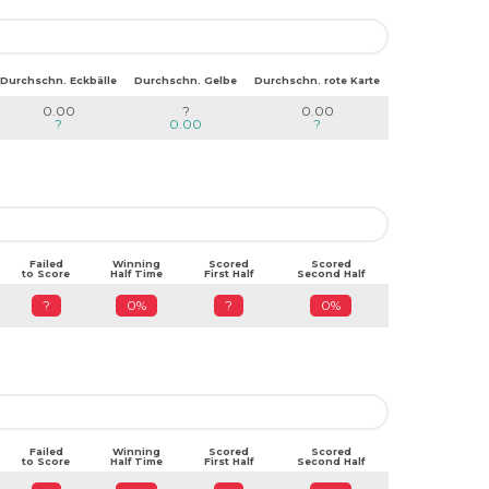
Durchschn. Eckbälle
Durchschn. Gelbe
Durchschn. rote Karte
0.00
?
0.00
?
0.00
?
Failed
Winning
Scored
Scored
to Score
Half Time
First Half
Second Half
?
0%
?
0%
Failed
Winning
Scored
Scored
to Score
Half Time
First Half
Second Half