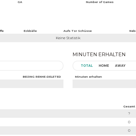
GA
Number of Games
ffe
Eckbälle
Aufs Tor Schüsse
Neb
Keine Statistik
MINUTEN ERHALTEN
TOTAL
HOME
AWAY
BEIJING RENHE-DELETED
Minuten erhalten
Gesamt
?
0
0