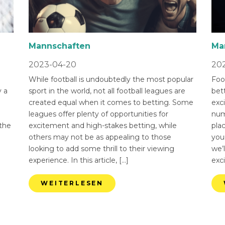
Mannschaften
Ma
2023-04-20
202
While football is undoubtedly the most popular
Foot
 a
sport in the world, not all football leagues are
bet
created equal when it comes to betting. Some
exci
leagues offer plenty of opportunities for
num
 the
excitement and high-stakes betting, while
pla
others may not be as appealing to those
you
looking to add some thrill to their viewing
we’l
experience. In this article, […]
exci
WEITERLESEN