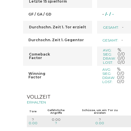
Letzte 15 spielform
GF / GA / GD
-
/
-
/
-
-
Durchschn. Zeit 1. Tor erzielt
GESAMT:
-
Durchschn. Zeit 1. Gegentor
GESAMT:
%
AVG:
0/0
Comeback
SIEG:
Factor
0/0
DRAW:
0/0
LOST:
%
AVG:
0/0
Winning
SIEG:
Factor
0/0
DRAW:
0/0
LOST:
VOLLZEIT
ERHALTEN
Gefährliche
Schüsse, um ein Tor zu
Tore
Angriffe
erzielen
?
0.00
?
0.00
?
0.00