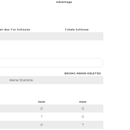
Advantage
en das Tor Schüsse
Totale Schüsse
BEIJING RENHE-DELETED
Keine Statistik
Heim
Heim
0
0
?
0
0
?