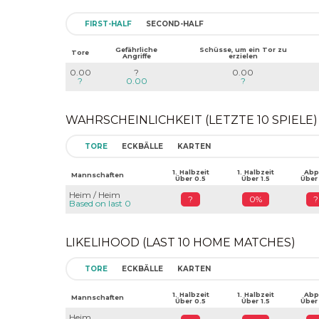
FIRST-HALF
SECOND-HALF
Gefährliche
Schüsse, um ein Tor zu
Tore
Angriffe
erzielen
0.00
?
0.00
?
0.00
?
WAHRSCHEINLICHKEIT (LETZTE 10 SPIELE)
TORE
ECKBÄLLE
KARTEN
1. Halbzeit
1. Halbzeit
Abpf
Mannschaften
Über 0.5
Über 1.5
Über
Heim / Heim
?
0%
?
Based on last 0
LIKELIHOOD (LAST 10 HOME MATCHES)
TORE
ECKBÄLLE
KARTEN
1. Halbzeit
1. Halbzeit
Abpf
Mannschaften
Über 0.5
Über 1.5
Über
Heim