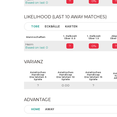
?
0%
?
Based on last 0
LIKELIHOOD (LAST 10 AWAY MATCHES)
TORE
ECKBÄLLE
KARTEN
1. Halbzeit
1. Halbzeit
Abpf
Mannschaften
Über 0.5
Über 1.5
Über
Heim
?
0%
?
Based on last 0
VARIANZ
Asiatisches
Asiatisches
Asiatisches
As
Handicap
Handicap
Handicap
H
Die letzten 5
Die letzten 10
Die letzten 15
Al
Spiele
Spiele
Spiele
?
0.00
?
ADVANTAGE
HOME
AWAY