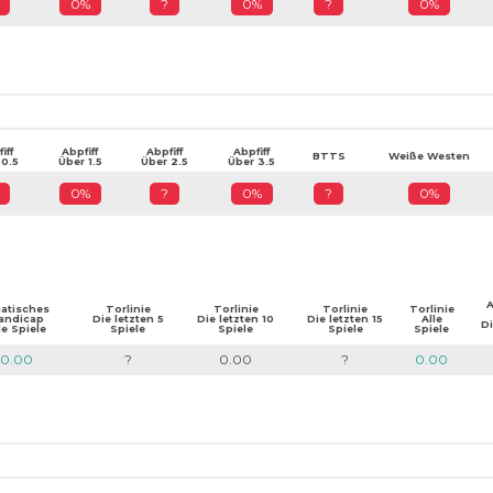
0%
?
0%
?
0%
iff
Abpfiff
Abpfiff
Abpfiff
BTTS
Weiße Westen
 0.5
Über 1.5
Über 2.5
Über 3.5
0%
?
0%
?
0%
A
iatisches
Torlinie
Torlinie
Torlinie
Torlinie
andicap
Die letzten 5
Die letzten 10
Die letzten 15
Alle
Di
le Spiele
Spiele
Spiele
Spiele
Spiele
0.00
?
0.00
?
0.00