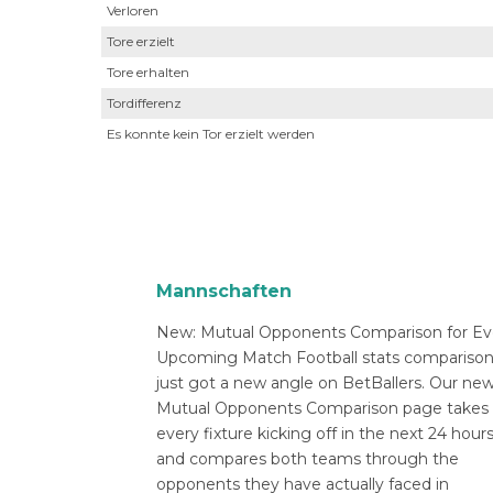
Verloren
Tore erzielt
Tore erhalten
Tordifferenz
Es konnte kein Tor erzielt werden
Mannschaften
New: Mutual Opponents Comparison for Ev
Upcoming Match Football stats compariso
just got a new angle on BetBallers. Our ne
Mutual Opponents Comparison page takes
every fixture kicking off in the next 24 hour
and compares both teams through the
opponents they have actually faced in