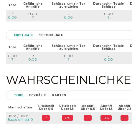
Gefährliche
Schüsse, um ein Tor
Durchschn. Totale
D
Tore
Angriffe
zu erzielen
Schüsse
?
0.00
?
0.00
0.00
?
0.00
?
FIRST-HALF
SECOND-HALF
Gefährliche
Schüsse, um ein Tor
Durchschn. Totale
D
Tore
Angriffe
zu erzielen
Schüsse
0.00
?
0.00
?
?
0.00
?
0.00
WAHRSCHEINLICHKEIT
TORE
ECKBÄLLE
KARTEN
1. Halbzeit
1. Halbzeit
Abpfiff
Abpfiff
Abpfiff
Mannschaften
Über 0.5
Über 1.5
Über 0.5
Über 1.5
Über 2.5
Heim / Heim
?
0%
?
0%
?
Based on last 0