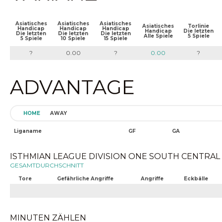
Asiatisches
Asiatisches
Asiatisches
Asiatisches
Torlinie
Handicap
Handicap
Handicap
Handicap
Die letzten
Die letzten
Die letzten
Die letzten
Alle Spiele
5 Spiele
5 Spiele
10 Spiele
15 Spiele
?
0.00
?
0.00
?
ADVANTAGE
HOME
AWAY
Liganame
GF
GA
ISTHMIAN LEAGUE DIVISION ONE SOUTH CENTRAL (2
GESAMTDURCHSCHNITT
Tore
Gefährliche Angriffe
Angriffe
Eckbälle
MINUTEN ZÄHLEN