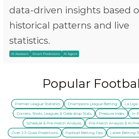
data-driven insights based 
historical patterns and live
statistics.
AI Assistant
Smart Predictions
AI Agent
Popular Footbal
Premier League Statistics
Champions League Betting
La Liga 
Corners, Shots, Leagues & Odds drop Stats
Pressure Index
In-P
Schedule & Pre-Match Analysis
Pre-Match Analysis & AI Pre
Over 2.5 Goals Predictions
Football Betting Tips
Latest Betting T