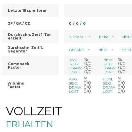
Letzte 15 spielform
GF / GA / GD
0
/
0
/
0
Durchschn. Zeit 1. Tor
-
-
GESAMT:
HEIM:
HEIM
erzielt
Durchschn. Zeit 1.
-
-
GESAMT:
HEIM:
HEIM:
Gegentor
%
%
AVG:
HEIM:
0/0
0/0
Comeback
SIEG:
SIEG:
Factor
0/0
0/0
DRAW:
DRAW:
0/0
0/0
LOST:
LOST:
%
%
AVG:
HEIM:
0/0
0/0
Winning
SIEG:
SIEG:
Factor
0/0
0/0
DRAW:
DRAW:
0/0
0/0
LOST:
LOST:
VOLLZEIT
ERHALTEN