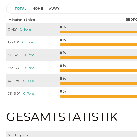
TOTAL
HOME
AWAY
Minuten zählen
BEDF
0%
0'-15'
0 Tore
0%
15'-30'
0 Tore
0%
30'-45'
0 Tore
0%
45'-60'
0 Tore
0%
60'-75'
0 Tore
0%
75'-90'
0 Tore
GESAMTSTATISTIK
Spiele gespielt