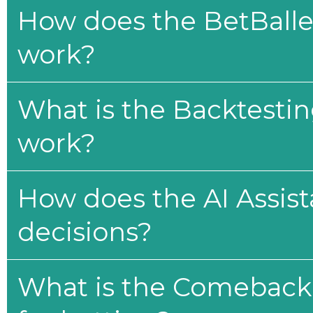
How does the BetBaller
work?
What is the Backtesti
work?
How does the AI Assis
decisions?
What is the Comeback 