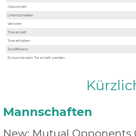
Gewonnen
Unentschieden
Verloren
Tore erzielt
Tore erhalten
Tordifferenz
Es konnte kein Tor erzielt werden
Kürzli
Mannschaften
New: Mutual Opponents C