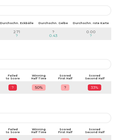
Durchschn. Eckbälle
Durchschn. Gelbe
Durchschn. rote Karte
2.71
?
0.00
?
0.43
?
Failed
Winning
Scored
Scored
to Score
Half Time
First Half
Second Half
?
50%
?
33%
Failed
Winning
Scored
Scored
to Score
Half Time
First Half
Second Half