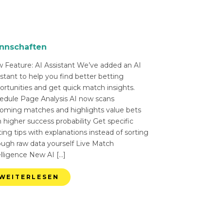
nnschaften
 Feature: AI Assistant We’ve added an AI
istant to help you find better betting
ortunities and get quick match insights.
edule Page Analysis AI now scans
oming matches and highlights value bets
 higher success probability Get specific
ing tips with explanations instead of sorting
ough raw data yourself Live Match
elligence New AI […]
WEITERLESEN