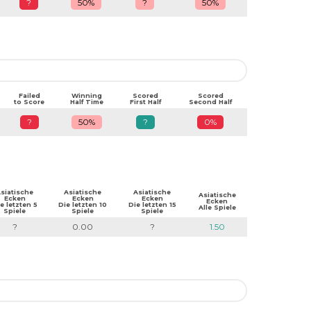
?
50%
?
50%
Failed
Winning
Scored
Scored
to Score
Half Time
First Half
Second Half
?
50%
?
0%
siatische
Asiatische
Asiatische
Asiatische
Ecken
Ecken
Ecken
Ecken
e letzten 5
Die letzten 10
Die letzten 15
Alle Spiele
Spiele
Spiele
Spiele
?
0.00
?
1.50