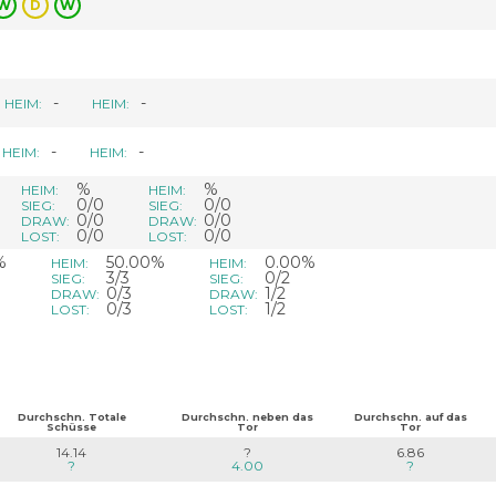
W
D
W
-
-
HEIM:
HEIM:
-
-
HEIM:
HEIM:
%
%
HEIM:
HEIM:
0/0
0/0
SIEG:
SIEG:
0/0
0/0
DRAW:
DRAW:
0/0
0/0
LOST:
LOST:
%
50.00%
0.00%
HEIM:
HEIM:
3/3
0/2
SIEG:
SIEG:
0/3
1/2
DRAW:
DRAW:
0/3
1/2
LOST:
LOST:
Durchschn. Totale
Durchschn. neben das
Durchschn. auf das
Schüsse
Tor
Tor
14.14
?
6.86
?
4.00
?