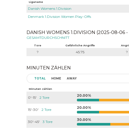
Liganame
Danish Womens 1.Division
Denmark 1.Division Women Play-Offs
DANISH WOMENS 1.DIVISION (2025-08-06 - 
GESAMTDURCHSCHNITT
Tore
Gefährliche Angriffe
Angri
?
45.75
?
MINUTEN ZÄHLEN
TOTAL
HOME
AWAY
Minuten zählen
20.00%
0'-15'
2 Tore
20.00%
15'-30'
2 Tore
30.00%
30'-45'
3 Tore