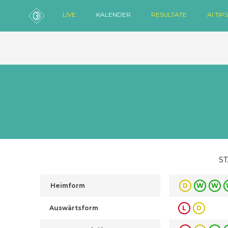
LIVE
KALENDER
RESULTATE
AI TIPS
ST
Heimform
D
W
W
Auswärtsform
L
D