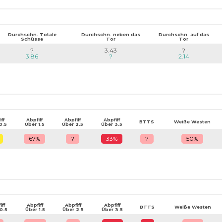
Durchschn. Totale
Durchschn. neben das
Durchschn. auf das
Schüsse
Tor
Tor
?
3.43
?
3.86
?
2.14
ff
Abpfiff
Abpfiff
Abpfiff
BTTS
Weiße Westen
0.5
Über 1.5
Über 2.5
Über 3.5
67%
?
33%
?
50%
iff
Abpfiff
Abpfiff
Abpfiff
BTTS
Weiße Westen
0.5
Über 1.5
Über 2.5
Über 3.5