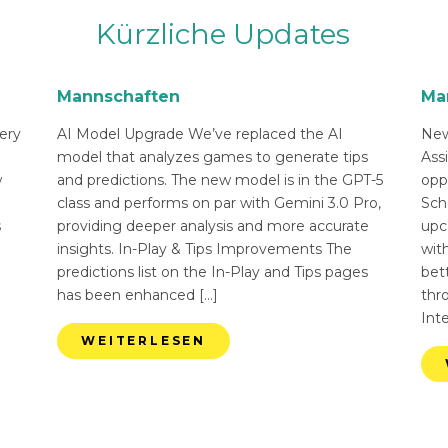
Kürzliche Updates
Mannschaften
Ma
ery
AI Model Upgrade We’ve replaced the AI
New
n
model that analyzes games to generate tips
Ass
w
and predictions. The new model is in the GPT-5
opp
class and performs on par with Gemini 3.0 Pro,
Sch
s
providing deeper analysis and more accurate
upc
insights. In-Play & Tips Improvements The
with
predictions list on the In-Play and Tips pages
bett
has been enhanced […]
thr
Int
WEITERLESEN