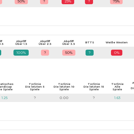
50%
?
25%
?
75%
ff
Abpfiff
Abpfiff
Abpfiff
BTTS
Weiße Westen
0.5
Über 1.5
Über 2.5
Über 3.5
100%
?
50%
?
0%
A
iatisches
Torlinie
Torlinie
Torlinie
Torlinie
andicap
Die letzten 5
Die letzten 10
Die letzten 15
Alle
Di
le Spiele
Spiele
Spiele
Spiele
Spiele
1.25
?
0.00
?
1.63