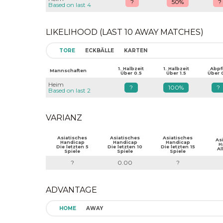
?
50%
?
Based on last 4
LIKELIHOOD (LAST 10 AWAY MATCHES)
TORE
ECKBÄLLE
KARTEN
1. Halbzeit
1. Halbzeit
Abpfi
Mannschaften
Über 0.5
Über 1.5
Über 
Heim
?
100%
?
Based on last 2
VARIANZ
Asiatisches
Asiatisches
Asiatisches
As
Handicap
Handicap
Handicap
H
Die letzten 5
Die letzten 10
Die letzten 15
Al
Spiele
Spiele
Spiele
?
0.00
?
ADVANTAGE
HOME
AWAY