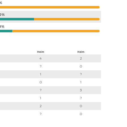
%
0%
0%
Heim
Heim
4
2
?
0
1
?
0
1
?
3
1
?
2
0
?
0