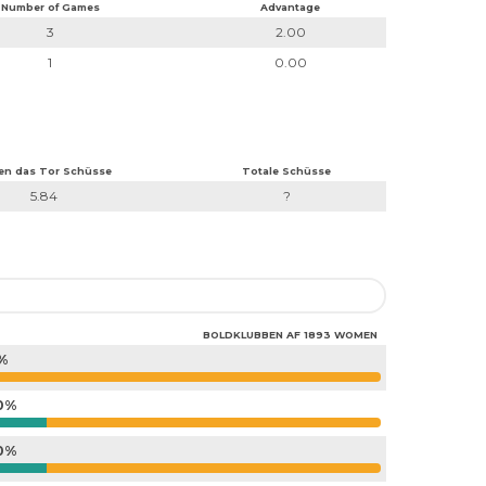
Number of Games
Advantage
3
2.00
1
0.00
en das Tor Schüsse
Totale Schüsse
5.84
?
BOLDKLUBBEN AF 1893 WOMEN
%
0%
0%