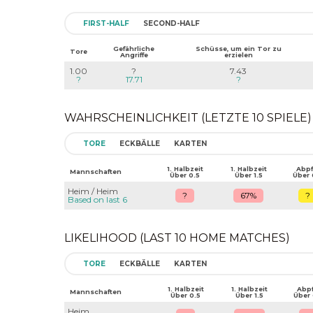
FIRST-HALF
SECOND-HALF
Gefährliche
Schüsse, um ein Tor zu
Tore
Angriffe
erzielen
1.00
?
7.43
?
17.71
?
WAHRSCHEINLICHKEIT (LETZTE 10 SPIELE)
TORE
ECKBÄLLE
KARTEN
1. Halbzeit
1. Halbzeit
Abpfi
Mannschaften
Über 0.5
Über 1.5
Über 
Heim / Heim
?
67%
?
Based on last 6
LIKELIHOOD (LAST 10 HOME MATCHES)
TORE
ECKBÄLLE
KARTEN
1. Halbzeit
1. Halbzeit
Abpf
Mannschaften
Über 0.5
Über 1.5
Über 
Heim