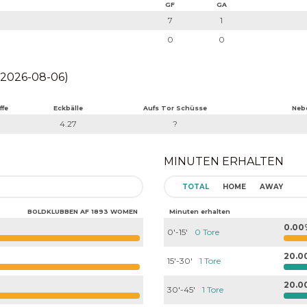
GF
GA
7
1
0
0
2026-08-06)
ffe
Eckbälle
Aufs Tor Schüsse
Neb
4.27
?
MINUTEN ERHALTEN
TOTAL
HOME
AWAY
BOLDKLUBBEN AF 1893 WOMEN
Minuten erhalten
0.00
0'-15'
0 Tore
20.0
15'-30'
1 Tore
20.0
30'-45'
1 Tore