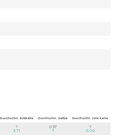
Durchschn. Eckbälle
Durchschn. Gelbe
Durchschn. rote Karte
?
0.57
?
3.71
?
0.00