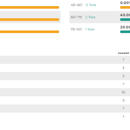
0.00
45'-60'
0 Tore
40.0
60'-75'
2 Tore
20.0
75'-90'
1 Tore
Gesamt
?
3
2
?
10
5
?
1