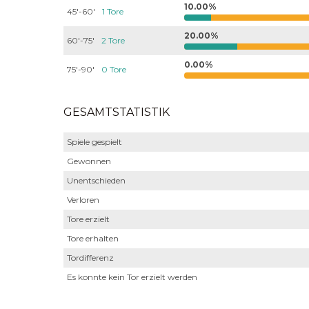
10.00%
45'-60'
1 Tore
20.00%
60'-75'
2 Tore
0.00%
75'-90'
0 Tore
GESAMTSTATISTIK
Spiele gespielt
Gewonnen
Unentschieden
Verloren
Tore erzielt
Tore erhalten
Tordifferenz
Es konnte kein Tor erzielt werden