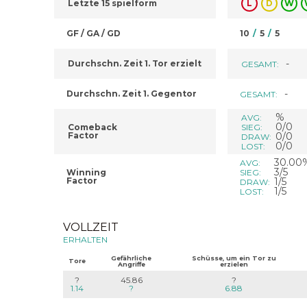
Letzte 15 spielform
L
D
W
GF / GA / GD
10
/
5
/
5
-
Durchschn. Zeit 1. Tor erzielt
GESAMT:
-
Durchschn. Zeit 1. Gegentor
GESAMT:
%
AVG:
0/0
Comeback
SIEG:
Factor
0/0
DRAW:
0/0
LOST:
30.00
AVG:
3/5
Winning
SIEG:
Factor
1/5
DRAW:
1/5
LOST:
VOLLZEIT
ERHALTEN
Gefährliche
Schüsse, um ein Tor zu
Tore
Angriffe
erzielen
?
45.86
?
1.14
?
6.88