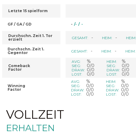
Letzte 15 spielform
GF / GA / GD
-
/
-
/
-
Durchschn. Zeit 1. Tor
-
-
GESAMT:
HEIM:
HEIM
erzielt
Durchschn. Zeit 1.
-
-
GESAMT:
HEIM:
HEIM:
Gegentor
%
%
AVG:
HEIM:
0/0
0/0
Comeback
SIEG:
SIEG:
Factor
0/0
0/0
DRAW:
DRAW:
0/0
0/0
LOST:
LOST:
%
%
AVG:
HEIM:
0/0
0/0
Winning
SIEG:
SIEG:
Factor
0/0
0/0
DRAW:
DRAW:
0/0
0/0
LOST:
LOST:
VOLLZEIT
ERHALTEN