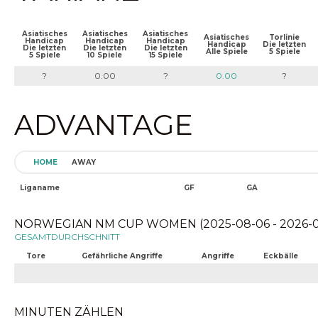
Asiatisches
Asiatisches
Asiatisches
Asiatisches
Torlinie
Handicap
Handicap
Handicap
Handicap
Die letzten
Die letzten
Die letzten
Die letzten
Alle Spiele
5 Spiele
5 Spiele
10 Spiele
15 Spiele
?
0.00
?
0.00
?
ADVANTAGE
HOME
AWAY
Liganame
GF
GA
NORWEGIAN NM CUP WOMEN (2025-08-06 - 2026-0
GESAMTDURCHSCHNITT
Tore
Gefährliche Angriffe
Angriffe
Eckbälle
MINUTEN ZÄHLEN