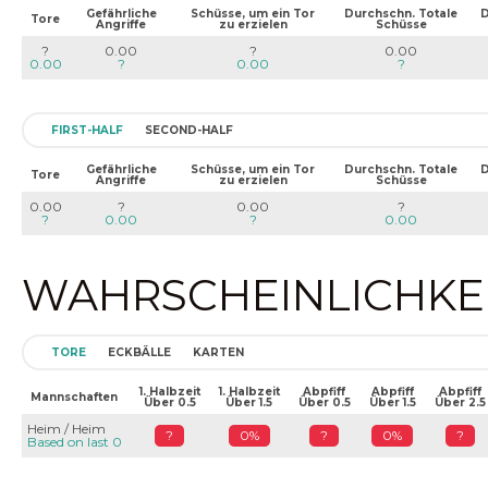
Gefährliche
Schüsse, um ein Tor
Durchschn. Totale
D
Tore
Angriffe
zu erzielen
Schüsse
?
0.00
?
0.00
0.00
?
0.00
?
FIRST-HALF
SECOND-HALF
Gefährliche
Schüsse, um ein Tor
Durchschn. Totale
D
Tore
Angriffe
zu erzielen
Schüsse
0.00
?
0.00
?
?
0.00
?
0.00
WAHRSCHEINLICHKEIT
TORE
ECKBÄLLE
KARTEN
1. Halbzeit
1. Halbzeit
Abpfiff
Abpfiff
Abpfiff
Mannschaften
Über 0.5
Über 1.5
Über 0.5
Über 1.5
Über 2.5
Heim / Heim
?
0%
?
0%
?
Based on last 0