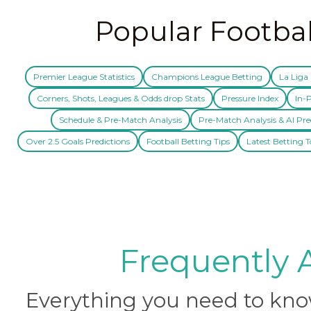
Popular Footbal
Premier League Statistics
Champions League Betting
La Liga 
Corners, Shots, Leagues & Odds drop Stats
Pressure Index
In-P
Schedule & Pre-Match Analysis
Pre-Match Analysis & AI Pre
Over 2.5 Goals Predictions
Football Betting Tips
Latest Betting T
Frequently 
Everything you need to know 