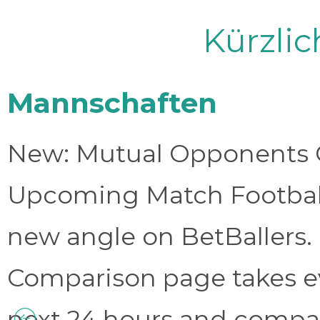
Kürzli
Mannschaften
New: Mutual Opponents C
Upcoming Match Football 
new angle on BetBallers
Comparison page takes eve
next 24 hours and compa