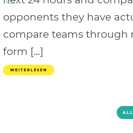
opponents they have act
compare teams through 
form […]
WEITERLESEN
AL