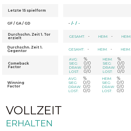
Letzte 15 spielform
GF / GA / GD
-
/
-
/
-
Durchschn. Zeit 1. Tor
-
-
GESAMT:
HEIM:
HEIM
erzielt
Durchschn. Zeit 1.
-
-
GESAMT:
HEIM:
HEIM:
Gegentor
%
%
AVG:
HEIM:
0/0
0/0
Comeback
SIEG:
SIEG:
Factor
0/0
0/0
DRAW:
DRAW:
0/0
0/0
LOST:
LOST:
%
%
AVG:
HEIM:
0/0
0/0
Winning
SIEG:
SIEG:
Factor
0/0
0/0
DRAW:
DRAW:
0/0
0/0
LOST:
LOST:
VOLLZEIT
ERHALTEN