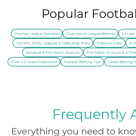
Popular Footbal
Premier League Statistics
Champions League Betting
La Liga 
Corners, Shots, Leagues & Odds drop Stats
Pressure Index
In-P
Schedule & Pre-Match Analysis
Pre-Match Analysis & AI Pre
Over 2.5 Goals Predictions
Football Betting Tips
Latest Betting T
Frequently 
Everything you need to know 