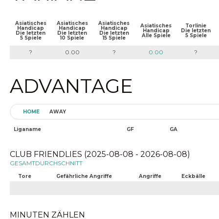
Asiatisches
Asiatisches
Asiatisches
Asiatisches
Torlinie
Handicap
Handicap
Handicap
Handicap
Die letzten
Die letzten
Die letzten
Die letzten
Alle Spiele
5 Spiele
5 Spiele
10 Spiele
15 Spiele
?
0.00
?
0.00
?
ADVANTAGE
HOME
AWAY
Liganame
GF
GA
CLUB FRIENDLIES (2025-08-08 - 2026-08-08)
GESAMTDURCHSCHNITT
Tore
Gefährliche Angriffe
Angriffe
Eckbälle
MINUTEN ZÄHLEN