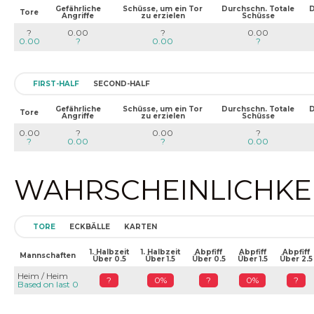
Gefährliche
Schüsse, um ein Tor
Durchschn. Totale
D
Tore
Angriffe
zu erzielen
Schüsse
?
0.00
?
0.00
0.00
?
0.00
?
FIRST-HALF
SECOND-HALF
Gefährliche
Schüsse, um ein Tor
Durchschn. Totale
D
Tore
Angriffe
zu erzielen
Schüsse
0.00
?
0.00
?
?
0.00
?
0.00
WAHRSCHEINLICHKEIT
TORE
ECKBÄLLE
KARTEN
1. Halbzeit
1. Halbzeit
Abpfiff
Abpfiff
Abpfiff
Mannschaften
Über 0.5
Über 1.5
Über 0.5
Über 1.5
Über 2.5
Heim / Heim
?
0%
?
0%
?
Based on last 0