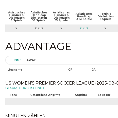
Asiatisches
Asiatisches
Asiatisches
Asiatisches
Torlinie
Handicap
Handicap
Handicap
Handicap
Die letzten
Die letzten
Die letzten
Die letzten
Alle Spiele
5 Spiele
5 Spiele
10 Spiele
15 Spiele
?
0.00
?
0.00
?
ADVANTAGE
HOME
AWAY
Liganame
GF
GA
US WOMEN'S PREMIER SOCCER LEAGUE (2025-08-09
GESAMTDURCHSCHNITT
Tore
Gefährliche Angriffe
Angriffe
Eckbälle
MINUTEN ZÄHLEN