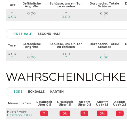
Gefährliche
Schüsse, um ein Tor
Durchschn. Totale
D
Tore
Angriffe
zu erzielen
Schüsse
?
0.00
?
0.00
0.00
?
0.00
?
FIRST-HALF
SECOND-HALF
Gefährliche
Schüsse, um ein Tor
Durchschn. Totale
D
Tore
Angriffe
zu erzielen
Schüsse
0.00
?
0.00
?
?
0.00
?
0.00
WAHRSCHEINLICHKEIT
TORE
ECKBÄLLE
KARTEN
1. Halbzeit
1. Halbzeit
Abpfiff
Abpfiff
Abpfiff
Mannschaften
Über 0.5
Über 1.5
Über 0.5
Über 1.5
Über 2.5
Heim / Heim
?
0%
?
0%
?
Based on last 0