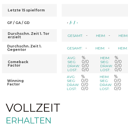
Letzte 15 spielform
GF / GA / GD
-
/
-
/
-
Durchschn. Zeit 1. Tor
-
-
GESAMT:
HEIM:
HEIM
erzielt
Durchschn. Zeit 1.
-
-
GESAMT:
HEIM:
HEIM:
Gegentor
%
%
AVG:
HEIM:
0/0
0/0
Comeback
SIEG:
SIEG:
Factor
0/0
0/0
DRAW:
DRAW:
0/0
0/0
LOST:
LOST:
%
%
AVG:
HEIM:
0/0
0/0
Winning
SIEG:
SIEG:
Factor
0/0
0/0
DRAW:
DRAW:
0/0
0/0
LOST:
LOST:
VOLLZEIT
ERHALTEN