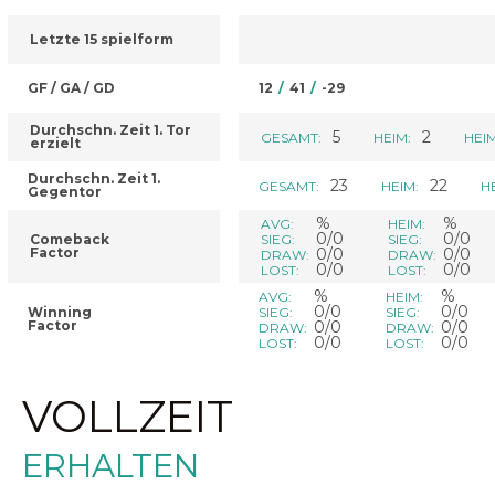
Letzte 15 spielform
GF / GA / GD
12
/
41
/
-29
Durchschn. Zeit 1. Tor
5
2
GESAMT:
HEIM:
HEIM
erzielt
Durchschn. Zeit 1.
23
22
GESAMT:
HEIM:
H
Gegentor
%
%
AVG:
HEIM:
0/0
0/0
Comeback
SIEG:
SIEG:
Factor
0/0
0/0
DRAW:
DRAW:
0/0
0/0
LOST:
LOST:
%
%
AVG:
HEIM:
0/0
0/0
Winning
SIEG:
SIEG:
Factor
0/0
0/0
DRAW:
DRAW:
0/0
0/0
LOST:
LOST:
VOLLZEIT
ERHALTEN