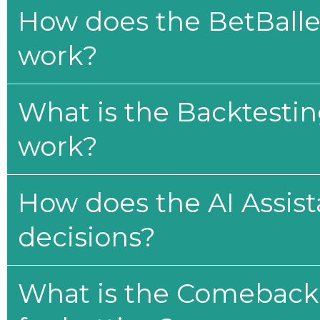
How does the BetBaller
work?
What is the Backtesti
work?
How does the AI Assis
decisions?
What is the Comeback 