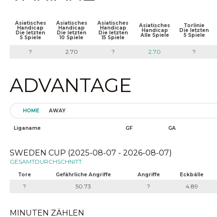
Asiatisches
Asiatisches
Asiatisches
Asiatisches
Torlinie
Handicap
Handicap
Handicap
Handicap
Die letzten
Die letzten
Die letzten
Die letzten
Alle Spiele
5 Spiele
5 Spiele
10 Spiele
15 Spiele
?
2.70
?
2.70
?
ADVANTAGE
HOME
AWAY
Liganame
GF
GA
SWEDEN CUP (2025-08-07 - 2026-08-07)
GESAMTDURCHSCHNITT
Tore
Gefährliche Angriffe
Angriffe
Eckbälle
?
50.73
?
4.89
MINUTEN ZÄHLEN