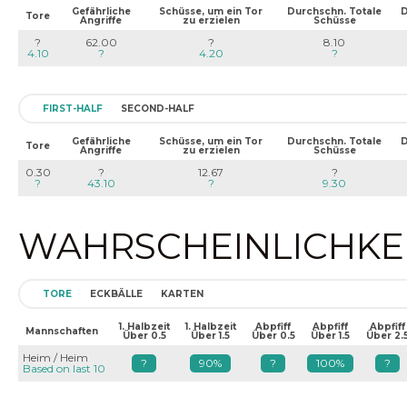
Gefährliche
Schüsse, um ein Tor
Durchschn. Totale
D
Tore
Angriffe
zu erzielen
Schüsse
?
62.00
?
8.10
4.10
?
4.20
?
FIRST-HALF
SECOND-HALF
Gefährliche
Schüsse, um ein Tor
Durchschn. Totale
D
Tore
Angriffe
zu erzielen
Schüsse
0.30
?
12.67
?
?
43.10
?
9.30
WAHRSCHEINLICHKEIT
TORE
ECKBÄLLE
KARTEN
1. Halbzeit
1. Halbzeit
Abpfiff
Abpfiff
Abpfiff
Mannschaften
Über 0.5
Über 1.5
Über 0.5
Über 1.5
Über 2.
Heim / Heim
?
90%
?
100%
?
Based on last 10