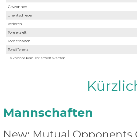
Gewonnen
Unentschieden
Verloren
Tore erzielt
Tore erhalten
Tordifferenz
Es konnte kein Tor erzielt werden
Kürzli
Mannschaften
New: Mutual Opponents C