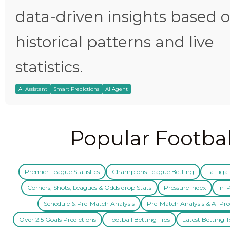
data-driven insights based 
historical patterns and live
statistics.
AI Assistant
Smart Predictions
AI Agent
Popular Footbal
Premier League Statistics
Champions League Betting
La Liga 
Corners, Shots, Leagues & Odds drop Stats
Pressure Index
In-P
Schedule & Pre-Match Analysis
Pre-Match Analysis & AI Pre
Over 2.5 Goals Predictions
Football Betting Tips
Latest Betting T