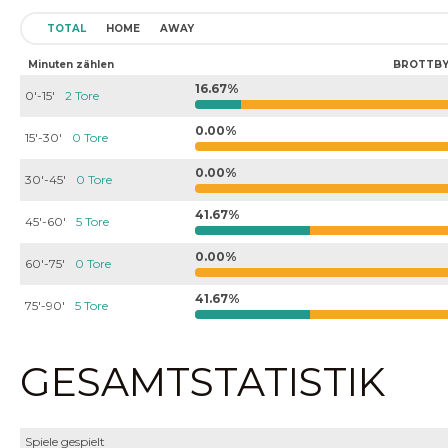
TOTAL
HOME
AWAY
Minuten zählen
BROTTBY
16.67%
0'-15'
2 Tore
0.00%
15'-30'
0 Tore
0.00%
30'-45'
0 Tore
41.67%
45'-60'
5 Tore
0.00%
60'-75'
0 Tore
41.67%
75'-90'
5 Tore
GESAMTSTATISTIK
Spiele gespielt