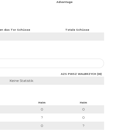
Advantage
en das Tor Schüsse
Totale Schüsse
AZS PWSZ WALBRZYCH (W)
Keine Statistik
Heim
Heim
0
0
?
0
0
?