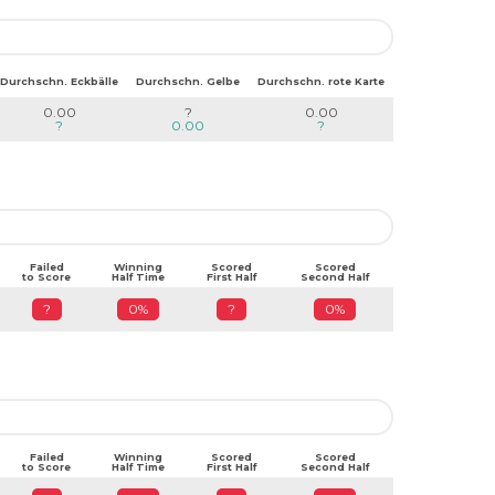
Durchschn. Eckbälle
Durchschn. Gelbe
Durchschn. rote Karte
0.00
?
0.00
?
0.00
?
Failed
Winning
Scored
Scored
to Score
Half Time
First Half
Second Half
?
0%
?
0%
Failed
Winning
Scored
Scored
to Score
Half Time
First Half
Second Half