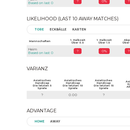
?
0%
?
Based on last 0
LIKELIHOOD (LAST 10 AWAY MATCHES)
TORE
ECKBÄLLE
KARTEN
1. Halbzeit
1. Halbzeit
Abpf
Mannschaften
Über 0.5
Über 1.5
Über
Heim
?
0%
?
Based on last 0
VARIANZ
Asiatisches
Asiatisches
Asiatisches
As
Handicap
Handicap
Handicap
H
Die letzten 5
Die letzten 10
Die letzten 15
Al
Spiele
Spiele
Spiele
?
0.00
?
ADVANTAGE
HOME
AWAY