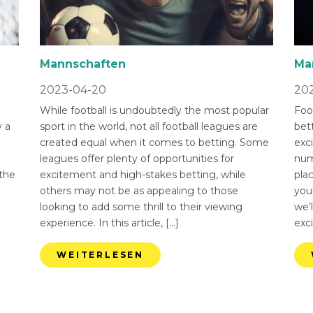
Mannschaften
Ma
2023-04-20
202
While football is undoubtedly the most popular
Foot
 a
sport in the world, not all football leagues are
bet
created equal when it comes to betting. Some
exci
leagues offer plenty of opportunities for
num
 the
excitement and high-stakes betting, while
pla
others may not be as appealing to those
you
looking to add some thrill to their viewing
we’l
experience. In this article, […]
exci
WEITERLESEN