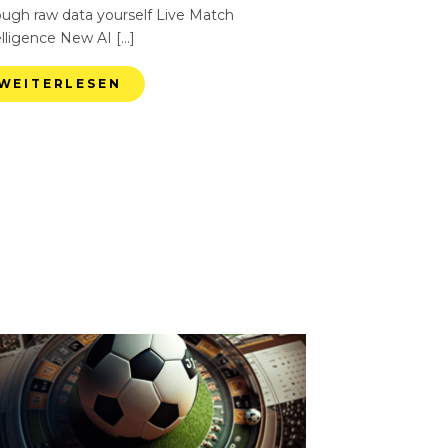
ough raw data yourself Live Match
elligence New AI […]
WEITERLESEN