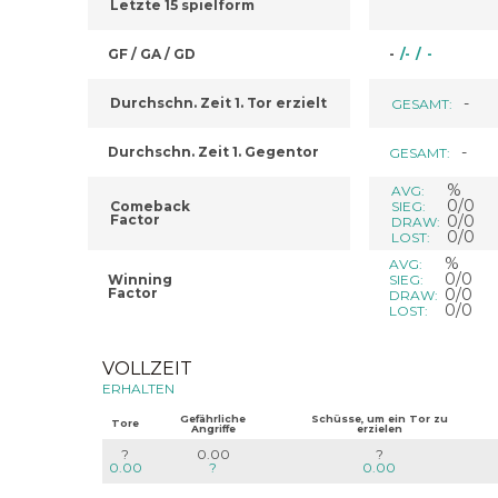
Letzte 15 spielform
GF / GA / GD
-
/
-
/
-
-
Durchschn. Zeit 1. Tor erzielt
GESAMT:
-
Durchschn. Zeit 1. Gegentor
GESAMT:
%
AVG:
0/0
Comeback
SIEG:
Factor
0/0
DRAW:
0/0
LOST:
%
AVG:
0/0
Winning
SIEG:
Factor
0/0
DRAW:
0/0
LOST:
VOLLZEIT
ERHALTEN
Gefährliche
Schüsse, um ein Tor zu
Tore
Angriffe
erzielen
?
0.00
?
0.00
?
0.00