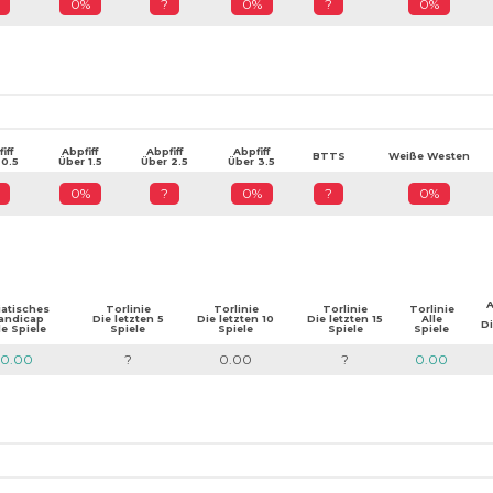
0%
?
0%
?
0%
iff
Abpfiff
Abpfiff
Abpfiff
BTTS
Weiße Westen
 0.5
Über 1.5
Über 2.5
Über 3.5
0%
?
0%
?
0%
A
iatisches
Torlinie
Torlinie
Torlinie
Torlinie
andicap
Die letzten 5
Die letzten 10
Die letzten 15
Alle
Di
le Spiele
Spiele
Spiele
Spiele
Spiele
0.00
?
0.00
?
0.00