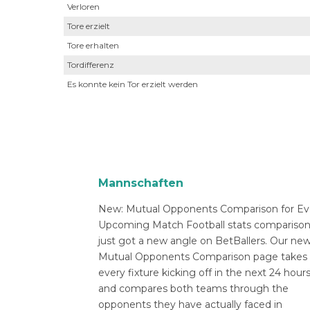
Verloren
Tore erzielt
Tore erhalten
Tordifferenz
Es konnte kein Tor erzielt werden
Mannschaften
New: Mutual Opponents Comparison for Ev
Upcoming Match Football stats compariso
just got a new angle on BetBallers. Our ne
Mutual Opponents Comparison page takes
every fixture kicking off in the next 24 hour
and compares both teams through the
opponents they have actually faced in