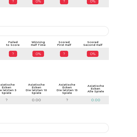
?
0%
?
0%
Failed
Winning
Scored
Scored
to Score
Half Time
First Half
Second Half
?
0%
?
0%
siatische
Asiatische
Asiatische
Asiatische
Ecken
Ecken
Ecken
Ecken
e letzten 5
Die letzten 10
Die letzten 15
Alle Spiele
Spiele
Spiele
Spiele
?
0.00
?
0.00