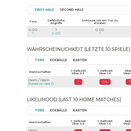
FIRST-HALF
SECOND-HALF
Gefährliche
Schüsse, um ein Tor zu
Tore
Angriffe
erzielen
0.00
?
0.00
?
0.00
?
WAHRSCHEINLICHKEIT (LETZTE 10 SPIELE)
TORE
ECKBÄLLE
KARTEN
1. Halbzeit
1. Halbzeit
Abpf
Mannschaften
Über 0.5
Über 1.5
Über
Heim / Heim
?
0%
?
Based on last 0
LIKELIHOOD (LAST 10 HOME MATCHES)
TORE
ECKBÄLLE
KARTEN
1. Halbzeit
1. Halbzeit
Abpf
Mannschaften
Über 0.5
Über 1.5
Über
Heim