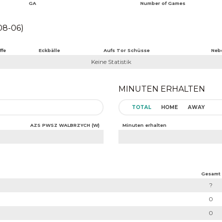
GA
Number of Games
8-06)
ffe
Eckbälle
Aufs Tor Schüsse
Neb
Keine Statistik
MINUTEN ERHALTEN
TOTAL
HOME
AWAY
AZS PWSZ WALBRZYCH (W)
Minuten erhalten
Gesamt
?
0
0