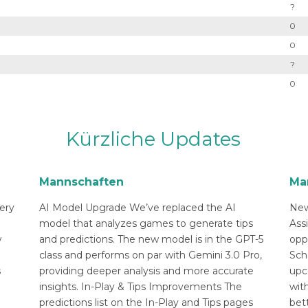
?
0
0
?
0
Kürzliche Updates
Mannschaften
Ma
ery
AI Model Upgrade We’ve replaced the AI
New
n
model that analyzes games to generate tips
Ass
w
and predictions. The new model is in the GPT-5
opp
class and performs on par with Gemini 3.0 Pro,
Sch
s
providing deeper analysis and more accurate
upc
insights. In-Play & Tips Improvements The
with
predictions list on the In-Play and Tips pages
bett