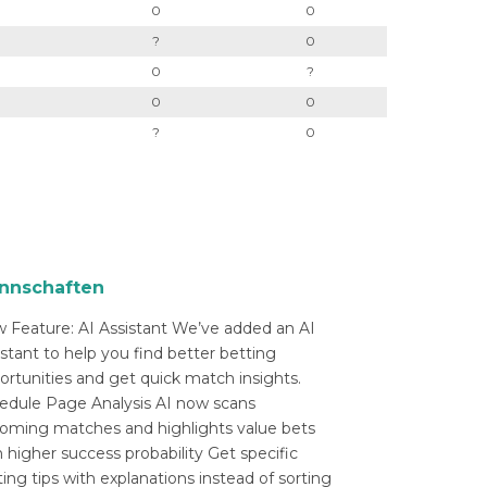
0
0
?
0
0
?
0
0
?
0
nnschaften
 Feature: AI Assistant We’ve added an AI
istant to help you find better betting
ortunities and get quick match insights.
edule Page Analysis AI now scans
oming matches and highlights value bets
 higher success probability Get specific
ing tips with explanations instead of sorting