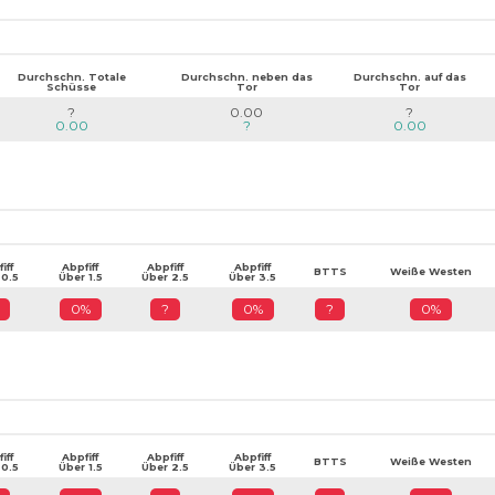
Durchschn. Totale
Durchschn. neben das
Durchschn. auf das
Schüsse
Tor
Tor
?
0.00
?
0.00
?
0.00
iff
Abpfiff
Abpfiff
Abpfiff
BTTS
Weiße Westen
 0.5
Über 1.5
Über 2.5
Über 3.5
0%
?
0%
?
0%
iff
Abpfiff
Abpfiff
Abpfiff
BTTS
Weiße Westen
 0.5
Über 1.5
Über 2.5
Über 3.5