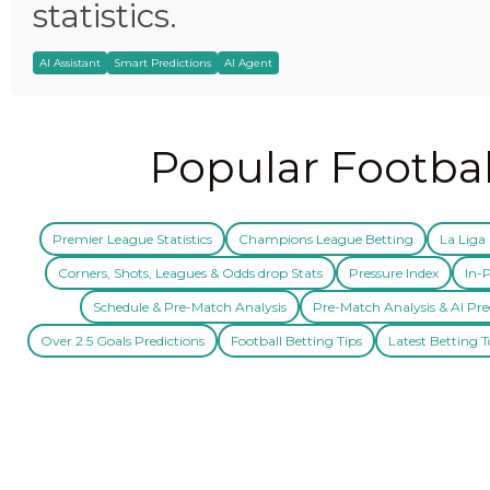
statistics.
AI Assistant
Smart Predictions
AI Agent
Popular Footbal
Premier League Statistics
Champions League Betting
La Liga 
Corners, Shots, Leagues & Odds drop Stats
Pressure Index
In-P
Schedule & Pre-Match Analysis
Pre-Match Analysis & AI Pre
Over 2.5 Goals Predictions
Football Betting Tips
Latest Betting T