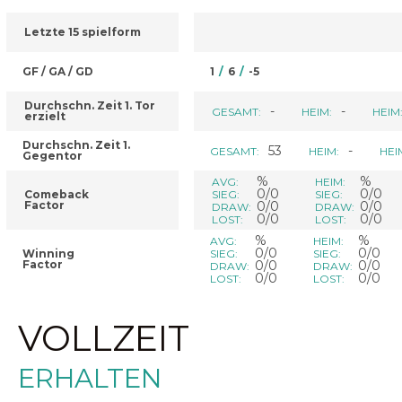
Letzte 15 spielform
GF / GA / GD
1
/
6
/
-5
Durchschn. Zeit 1. Tor
-
-
GESAMT:
HEIM:
HEIM
erzielt
Durchschn. Zeit 1.
53
-
GESAMT:
HEIM:
HEI
Gegentor
%
%
AVG:
HEIM:
0/0
0/0
Comeback
SIEG:
SIEG:
Factor
0/0
0/0
DRAW:
DRAW:
0/0
0/0
LOST:
LOST:
%
%
AVG:
HEIM:
0/0
0/0
Winning
SIEG:
SIEG:
Factor
0/0
0/0
DRAW:
DRAW:
0/0
0/0
LOST:
LOST:
VOLLZEIT
ERHALTEN