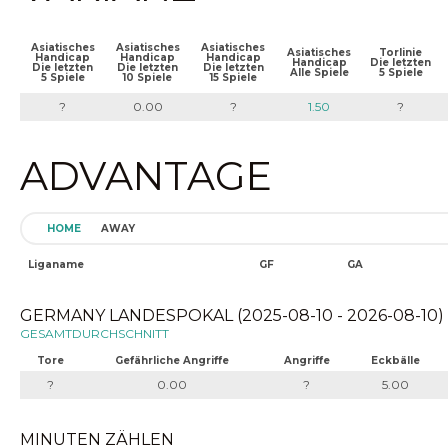
Asiatisches
Asiatisches
Asiatisches
Asiatisches
Torlinie
Handicap
Handicap
Handicap
Handicap
Die letzten
Die letzten
Die letzten
Die letzten
Alle Spiele
5 Spiele
5 Spiele
10 Spiele
15 Spiele
?
0.00
?
1.50
?
ADVANTAGE
HOME
AWAY
Liganame
GF
GA
GERMANY LANDESPOKAL (2025-08-10 - 2026-08-10)
GESAMTDURCHSCHNITT
Tore
Gefährliche Angriffe
Angriffe
Eckbälle
?
0.00
?
5.00
MINUTEN ZÄHLEN