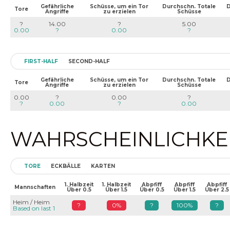
Gefährliche
Schüsse, um ein Tor
Durchschn. Totale
D
Tore
Angriffe
zu erzielen
Schüsse
?
14.00
?
5.00
0.00
?
0.00
?
FIRST-HALF
SECOND-HALF
Gefährliche
Schüsse, um ein Tor
Durchschn. Totale
D
Tore
Angriffe
zu erzielen
Schüsse
0.00
?
0.00
?
?
0.00
?
0.00
WAHRSCHEINLICHKEIT
TORE
ECKBÄLLE
KARTEN
1. Halbzeit
1. Halbzeit
Abpfiff
Abpfiff
Abpfiff
Mannschaften
Über 0.5
Über 1.5
Über 0.5
Über 1.5
Über 2.5
Heim / Heim
?
0%
?
100%
?
Based on last 1