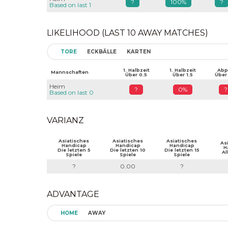
?
100%
?
Based on last 1
LIKELIHOOD (LAST 10 AWAY MATCHES)
TORE
ECKBÄLLE
KARTEN
1. Halbzeit
1. Halbzeit
Abpf
Mannschaften
Über 0.5
Über 1.5
Über
Heim
?
0%
?
Based on last 0
VARIANZ
Asiatisches
Asiatisches
Asiatisches
As
Handicap
Handicap
Handicap
H
Die letzten 5
Die letzten 10
Die letzten 15
Al
Spiele
Spiele
Spiele
?
0.00
?
ADVANTAGE
HOME
AWAY