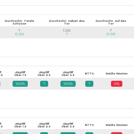
Durchschn. Totale
Durchschn. neben das
Durchschn. auf das
Schüsse
Tor
Tor
?
1.00
?
0.00
?
0.00
f
Abpfiff
Abpfiff
Abpfiff
BTTS
Weiße Westen
.5
Über 1.5
Über 2.5
Über 3.5
100%
?
100%
?
0%
f
Abpfiff
Abpfiff
Abpfiff
BTTS
Weiße Westen
.5
Über 1.5
Über 2.5
Über 3.5