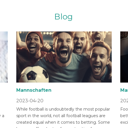
Blog
Mannschaften
Ma
2023-04-20
202
While football is undoubtedly the most popular
Foot
 a
sport in the world, not all football leagues are
bet
created equal when it comes to betting. Some
exci