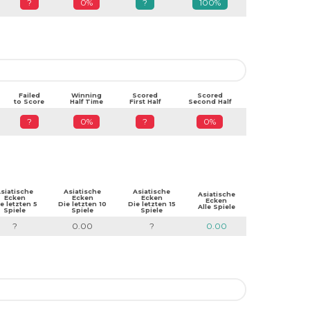
?
0%
?
100%
Failed
Winning
Scored
Scored
to Score
Half Time
First Half
Second Half
?
0%
?
0%
siatische
Asiatische
Asiatische
Asiatische
Ecken
Ecken
Ecken
Ecken
e letzten 5
Die letzten 10
Die letzten 15
Alle Spiele
Spiele
Spiele
Spiele
?
0.00
?
0.00