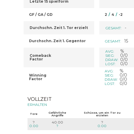
Letzte 15 spielform
GF / GA / GD
2
/
4
/
-2
-
Durchschn. Zeit 1. Tor erzielt
GESAMT:
15
Durchschn. Zeit 1. Gegentor
GESAMT:
%
AVG:
0/0
Comeback
SIEG:
Factor
0/0
DRAW:
0/0
LOST:
%
AVG:
0/0
Winning
SIEG:
Factor
0/0
DRAW:
0/0
LOST:
VOLLZEIT
ERHALTEN
Gefährliche
Schüsse, um ein Tor zu
Tore
Angriffe
erzielen
?
40.00
?
0.00
?
0.00