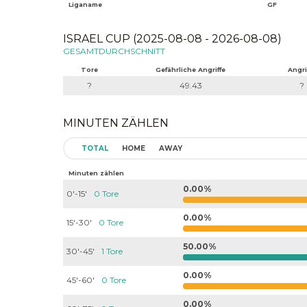
Liganame
GF
ISRAEL CUP (2025-08-08 - 2026-08-08)
GESAMTDURCHSCHNITT
Tore
Gefährliche Angriffe
Angri
?
49.43
?
MINUTEN ZÄHLEN
TOTAL
HOME
AWAY
Minuten zählen
0.00%
0'-15'
0 Tore
0.00%
15'-30'
0 Tore
50.00%
30'-45'
1 Tore
0.00%
45'-60'
0 Tore
0.00%