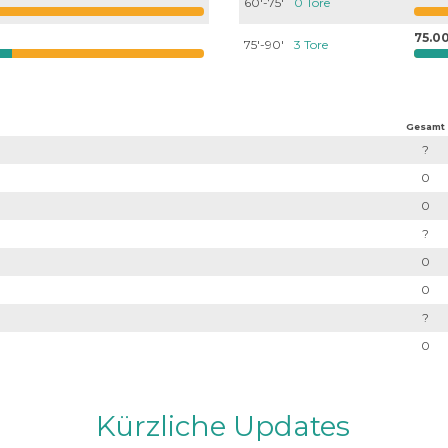
60'-75'
0 Tore
75.0
75'-90'
3 Tore
Gesamt
?
0
0
?
0
0
?
0
Kürzliche Updates