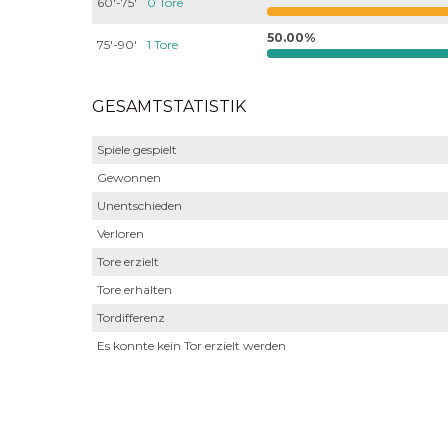
60'-75'
0 Tore
50.00%
75'-90'
1 Tore
GESAMTSTATISTIK
Spiele gespielt
Gewonnen
Unentschieden
Verloren
Tore erzielt
Tore erhalten
Tordifferenz
Es konnte kein Tor erzielt werden