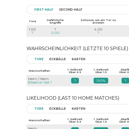
FIRST-HALF
SECOND-HALF
Gefährliche
Schüsse, um ein Tor zu
Tore
Angriffe
erzielen
1.00
?
4.00
?
0.00
?
WAHRSCHEINLICHKEIT (LETZTE 10 SPIELE)
TORE
ECKBÄLLE
KARTEN
1. Halbzeit
1. Halbzeit
Abpfif
Mannschaften
Über 0.5
Über 1.5
Über 0
Heim / Heim
?
100%
?
Based on last 1
LIKELIHOOD (LAST 10 HOME MATCHES)
TORE
ECKBÄLLE
KARTEN
1. Halbzeit
1. Halbzeit
Abpfif
Mannschaften
Über 0.5
Über 1.5
Über 0
Heim