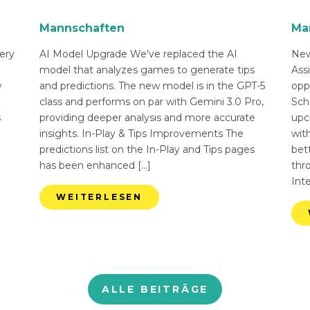
Mannschaften
Ma
ery
AI Model Upgrade We’ve replaced the AI
New
n
model that analyzes games to generate tips
Ass
w
and predictions. The new model is in the GPT-5
opp
class and performs on par with Gemini 3.0 Pro,
Sch
s
providing deeper analysis and more accurate
upc
insights. In-Play & Tips Improvements The
with
predictions list on the In-Play and Tips pages
bett
has been enhanced […]
thr
Int
WEITERLESEN
ALLE BEITRÄGE