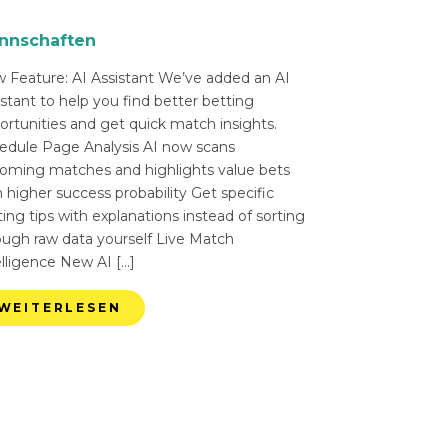
nnschaften
 Feature: AI Assistant We’ve added an AI
istant to help you find better betting
ortunities and get quick match insights.
edule Page Analysis AI now scans
oming matches and highlights value bets
 higher success probability Get specific
ing tips with explanations instead of sorting
ough raw data yourself Live Match
elligence New AI […]
WEITERLESEN