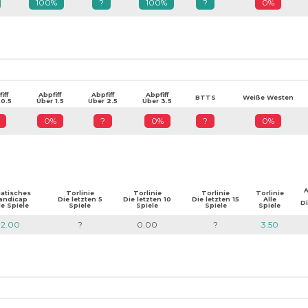
100%
?
100%
?
0%
iff
Abpfiff
Abpfiff
Abpfiff
BTTS
Weiße Westen
 0.5
Über 1.5
Über 2.5
Über 3.5
0%
?
0%
?
0%
A
iatisches
Torlinie
Torlinie
Torlinie
Torlinie
andicap
Die letzten 5
Die letzten 10
Die letzten 15
Alle
Di
le Spiele
Spiele
Spiele
Spiele
Spiele
2.00
?
0.00
?
3.50