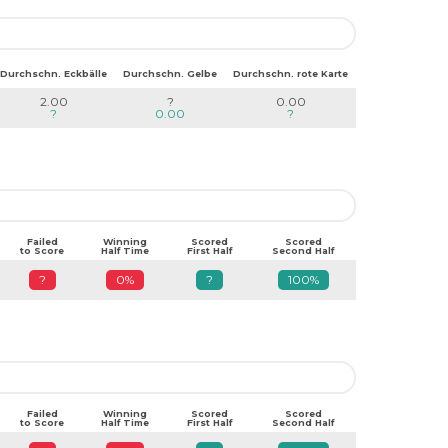
Durchschn. Eckbälle
Durchschn. Gelbe
Durchschn. rote Karte
2.00
?
0.00
?
0.00
?
Failed
Winning
Scored
Scored
to Score
Half Time
First Half
Second Half
?
0%
?
100%
Failed
Winning
Scored
Scored
to Score
Half Time
First Half
Second Half