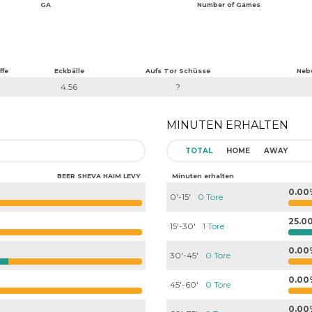
GA
Number of Games
ffe
Eckbälle
Aufs Tor Schüsse
Neb
4.56
?
MINUTEN ERHALTEN
TOTAL
HOME
AWAY
BEER SHEVA HAIM LEVY
Minuten erhalten
0.00
0'-15'
0 Tore
25.0
15'-30'
1 Tore
0.00
30'-45'
0 Tore
0.00
45'-60'
0 Tore
0.00