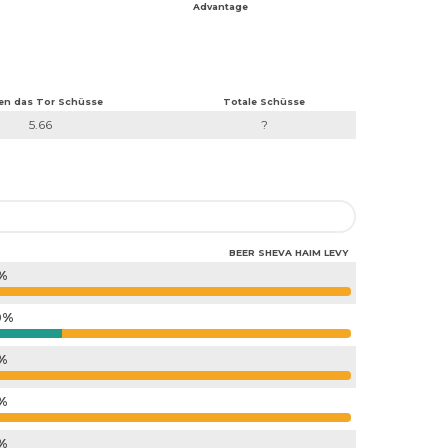
Advantage
en das Tor Schüsse
Totale Schüsse
5.66
?
BEER SHEVA HAIM LEVY
%
0%
%
%
%