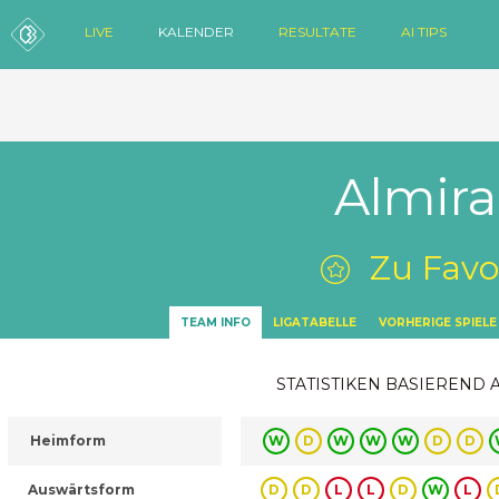
LIVE
KALENDER
RESULTATE
AI TIPS
Almir
Zu Favo
TEAM INFO
LIGATABELLE
VORHERIGE SPIELE
STATISTIKEN BASIEREND 
Heimform
W
D
W
W
W
D
D
Auswärtsform
D
D
L
L
D
W
L