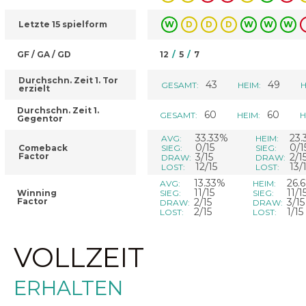
Letzte 15 spielform
W
D
D
D
W
W
W
GF / GA / GD
12
/
5
/
7
Durchschn. Zeit 1. Tor
43
49
GESAMT:
HEIM:
H
erzielt
Durchschn. Zeit 1.
60
60
GESAMT:
HEIM:
H
Gegentor
33.33%
23.
AVG:
HEIM:
0/15
0/1
Comeback
SIEG:
SIEG:
Factor
3/15
2/1
DRAW:
DRAW:
12/15
13/
LOST:
LOST:
13.33%
26.
AVG:
HEIM:
11/15
11/1
Winning
SIEG:
SIEG:
Factor
2/15
3/15
DRAW:
DRAW:
2/15
1/15
LOST:
LOST:
VOLLZEIT
ERHALTEN