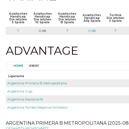
Asiatisches
Asiatisches
Asiatisches
Asiatisches
Torlinie
Handicap
Handicap
Handicap
Handicap
Die letzten
Die letzten
Die letzten
Die letzten
Alle Spiele
5 Spiele
5 Spiele
10 Spiele
15 Spiele
?
0.68
?
0.68
?
ADVANTAGE
HOME
AWAY
Liganame
Argentina Primera B Metropolitana
Argentina Cup
Argentina Nacional B
Argentina Torneo Regional Amateur
ARGENTINA PRIMERA B METROPOLITANA (2025-08-0
GESAMTDURCHSCHNITT