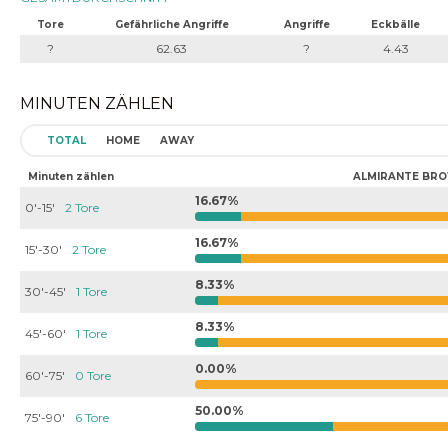
Tore
Gefährliche Angriffe
Angriffe
Eckbälle
?
62.63
?
4.43
MINUTEN ZÄHLEN
TOTAL
HOME
AWAY
Minuten zählen
ALMIRANTE BR
16.67%
0'-15'
2 Tore
16.67%
15'-30'
2 Tore
8.33%
30'-45'
1 Tore
8.33%
45'-60'
1 Tore
0.00%
60'-75'
0 Tore
50.00%
75'-90'
6 Tore