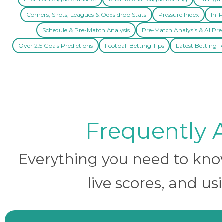
Corners, Shots, Leagues & Odds drop Stats
Pressure Index
In-P
Schedule & Pre-Match Analysis
Pre-Match Analysis & AI Pre
Over 2.5 Goals Predictions
Football Betting Tips
Latest Betting T
Frequently 
Everything you need to know 
live scores, and us