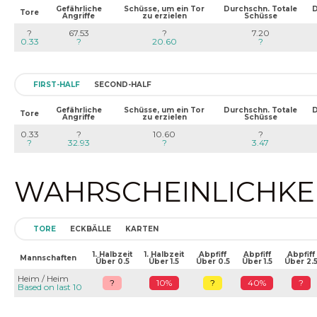
Gefährliche
Schüsse, um ein Tor
Durchschn. Totale
D
Tore
Angriffe
zu erzielen
Schüsse
?
67.53
?
7.20
0.33
?
20.60
?
FIRST-HALF
SECOND-HALF
Gefährliche
Schüsse, um ein Tor
Durchschn. Totale
D
Tore
Angriffe
zu erzielen
Schüsse
0.33
?
10.60
?
?
32.93
?
3.47
WAHRSCHEINLICHKEIT
TORE
ECKBÄLLE
KARTEN
1. Halbzeit
1. Halbzeit
Abpfiff
Abpfiff
Abpfiff
Mannschaften
Über 0.5
Über 1.5
Über 0.5
Über 1.5
Über 2.
Heim / Heim
?
10%
?
40%
?
Based on last 10