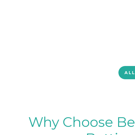
AL
Why Choose BetB