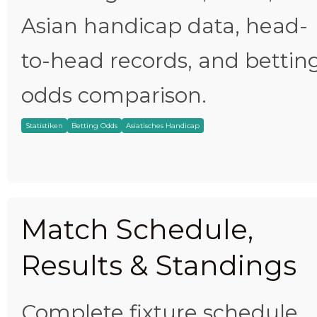
Asian handicap data, head-
to-head records, and bettin
odds comparison.
Statistiken
Betting Odds
Asiatisches Handicap
Match Schedule,
Results & Standings
Complete fixture schedule,