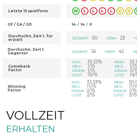
Letzte 15 spielform
W
L
L
L
L
D
D
GF / GA / GD
14
/
14
/
0
Durchschn. Zeit 1. Tor
30
23
GESAMT:
HEIM:
H
erzielt
Durchschn. Zeit 1.
56
42
GESAMT:
HEIM:
H
Gegentor
33.33%
33.
AVG:
HEIM:
1/15
1/15
Comeback
SIEG:
SIEG:
Factor
1/15
0/1
DRAW:
DRAW:
13/15
14/
LOST:
LOST:
33.33%
50
AVG:
HEIM:
11/15
11/1
Winning
SIEG:
SIEG:
Factor
2/15
1/15
DRAW:
DRAW:
2/15
3/15
LOST:
LOST:
VOLLZEIT
ERHALTEN