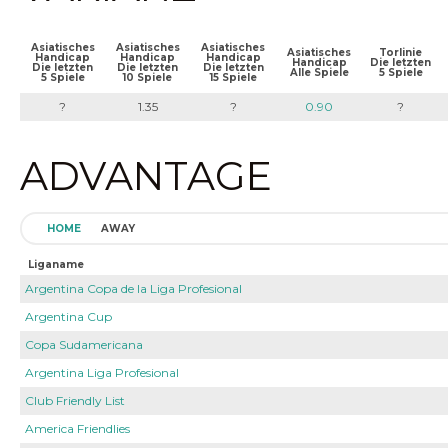
Asiatisches
Asiatisches
Asiatisches
Asiatisches
Torlinie
Handicap
Handicap
Handicap
Handicap
Die letzten
Die letzten
Die letzten
Die letzten
Alle Spiele
5 Spiele
5 Spiele
10 Spiele
15 Spiele
?
1.35
?
0.90
?
ADVANTAGE
HOME
AWAY
Liganame
Argentina Copa de la Liga Profesional
Argentina Cup
Copa Sudamericana
Argentina Liga Profesional
Club Friendly List
America Friendlies