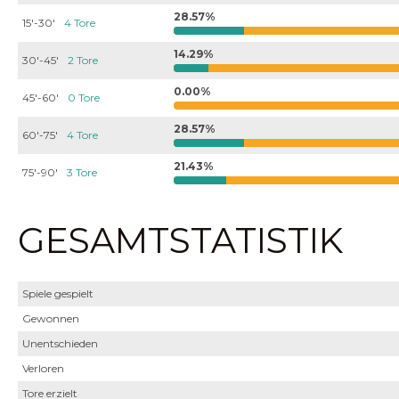
28.57%
15'-30'
4 Tore
14.29%
30'-45'
2 Tore
0.00%
45'-60'
0 Tore
28.57%
60'-75'
4 Tore
21.43%
75'-90'
3 Tore
GESAMTSTATISTIK
Spiele gespielt
Gewonnen
Unentschieden
Verloren
Tore erzielt