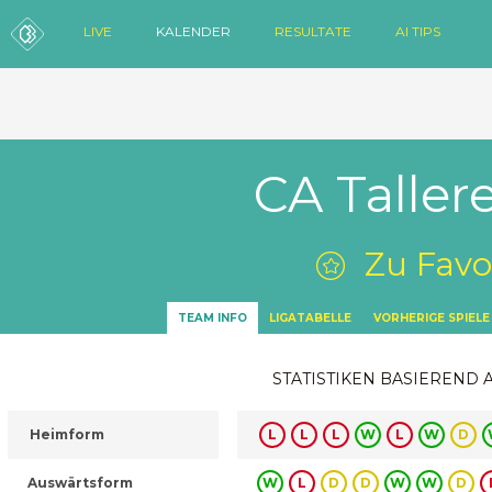
LIVE
KALENDER
RESULTATE
AI TIPS
CA Taller
Zu Favo
TEAM INFO
LIGATABELLE
VORHERIGE SPIELE
STATISTIKEN BASIEREND 
Heimform
L
L
L
W
L
W
D
Auswärtsform
W
L
D
D
W
W
D