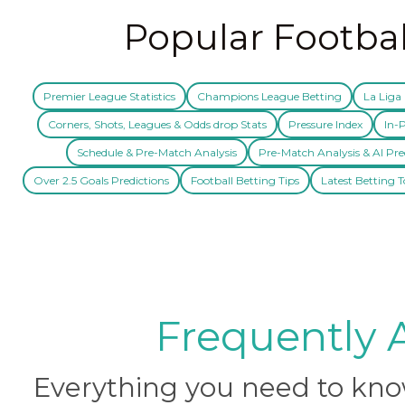
Popular Footbal
Premier League Statistics
Champions League Betting
La Liga 
Corners, Shots, Leagues & Odds drop Stats
Pressure Index
In-P
Schedule & Pre-Match Analysis
Pre-Match Analysis & AI Pre
Over 2.5 Goals Predictions
Football Betting Tips
Latest Betting T
Frequently 
Everything you need to know 