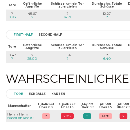
Gefährliche
Schüsse, um ein Tor
Durchschn. Totale
D
Tore
Angriffe
zu erzielen
Schüsse
?
45.67
?
12.27
0.93
?
14.71
?
FIRST-HALF
SECOND-HALF
Gefährliche
Schüsse, um ein Tor
Durchschn. Totale
D
Tore
Angriffe
zu erzielen
Schüsse
0.47
?
11.14
?
?
25.00
?
6.40
WAHRSCHEINLICHKEIT
TORE
ECKBÄLLE
KARTEN
1. Halbzeit
1. Halbzeit
Abpfiff
Abpfiff
Abpfiff
Mannschaften
Über 0.5
Über 1.5
Über 0.5
Über 1.5
Über 2.
Heim / Heim
?
20%
?
60%
?
Based on last 10