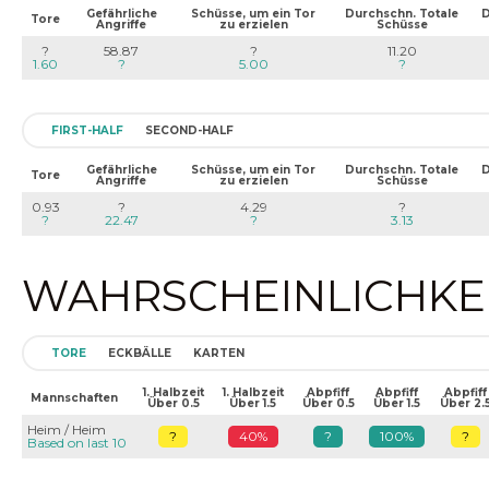
Gefährliche
Schüsse, um ein Tor
Durchschn. Totale
D
Tore
Angriffe
zu erzielen
Schüsse
?
58.87
?
11.20
1.60
?
5.00
?
FIRST-HALF
SECOND-HALF
Gefährliche
Schüsse, um ein Tor
Durchschn. Totale
D
Tore
Angriffe
zu erzielen
Schüsse
0.93
?
4.29
?
?
22.47
?
3.13
WAHRSCHEINLICHKEIT
TORE
ECKBÄLLE
KARTEN
1. Halbzeit
1. Halbzeit
Abpfiff
Abpfiff
Abpfiff
Mannschaften
Über 0.5
Über 1.5
Über 0.5
Über 1.5
Über 2.
Heim / Heim
?
40%
?
100%
?
Based on last 10