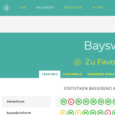
LIVE
KALENDER
RESULTATE
AI TIPS
Baysw
Zu Favo
TEAM INFO
LIGATABELLE
VORHERIGE SPIELE
STATISTIKEN BASIEREND 
Heimform
W
L
W
W
W
W
W
Auswärtsform
D
W
D
W
W
W
L