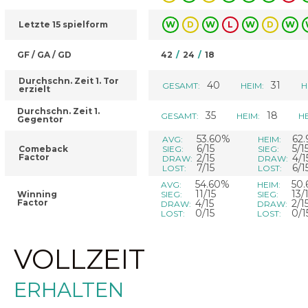
Letzte 15 spielform
W
D
W
L
W
D
W
GF / GA / GD
42
/
24
/
18
Durchschn. Zeit 1. Tor
40
31
GESAMT:
HEIM:
H
erzielt
Durchschn. Zeit 1.
35
18
GESAMT:
HEIM:
HE
Gegentor
53.60%
62
AVG:
HEIM:
6/15
5/1
Comeback
SIEG:
SIEG:
Factor
2/15
4/1
DRAW:
DRAW:
7/15
6/1
LOST:
LOST:
54.60%
50
AVG:
HEIM:
11/15
13/
Winning
SIEG:
SIEG:
Factor
4/15
2/1
DRAW:
DRAW:
0/15
0/1
LOST:
LOST:
VOLLZEIT
ERHALTEN