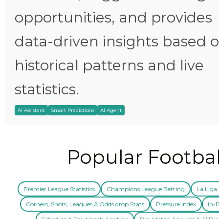
opportunities, and provides
data-driven insights based 
historical patterns and live
statistics.
AI Assistant
Smart Predictions
AI Agent
Popular Footbal
Premier League Statistics
Champions League Betting
La Liga 
Corners, Shots, Leagues & Odds drop Stats
Pressure Index
In-P