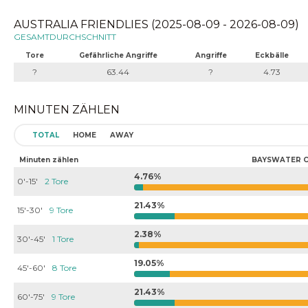
AUSTRALIA FRIENDLIES (2025-08-09 - 2026-08-09)
GESAMTDURCHSCHNITT
Tore
Gefährliche Angriffe
Angriffe
Eckbälle
?
63.44
?
4.73
MINUTEN ZÄHLEN
TOTAL
HOME
AWAY
Minuten zählen
BAYSWATER C
4.76%
0'-15'
2 Tore
21.43%
15'-30'
9 Tore
2.38%
30'-45'
1 Tore
19.05%
45'-60'
8 Tore
21.43%
60'-75'
9 Tore