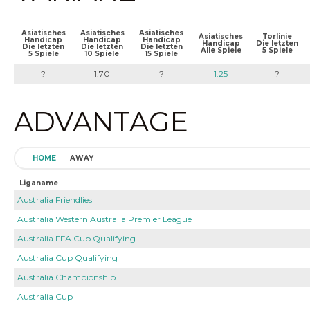
Asiatisches
Asiatisches
Asiatisches
Asiatisches
Torlinie
Handicap
Handicap
Handicap
Handicap
Die letzten
Die letzten
Die letzten
Die letzten
Alle Spiele
5 Spiele
5 Spiele
10 Spiele
15 Spiele
?
1.70
?
1.25
?
ADVANTAGE
HOME
AWAY
Liganame
Australia Friendlies
Australia Western Australia Premier League
Australia FFA Cup Qualifying
Australia Cup Qualifying
Australia Championship
Australia Cup