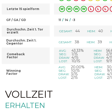
Letzte 15 spielform
W
W
W
W
L
L
L
GF / GA / GD
11
/
14
/
-3
Durchschn. Zeit 1. Tor
44
40
GESAMT:
HEIM:
erzielt
Durchschn. Zeit 1.
38
39
GESAMT:
HEIM:
H
Gegentor
43.33%
56
AVG:
HEIM:
1/15
2/1
Comeback
SIEG:
SIEG:
Factor
4/15
4/1
DRAW:
DRAW:
10/15
9/1
LOST:
LOST:
20.00%
30
AVG:
HEIM:
10/15
9/
Winning
SIEG:
SIEG:
Factor
3/15
4/
DRAW:
DRAW:
2/15
2/1
LOST:
LOST:
VOLLZEIT
ERHALTEN