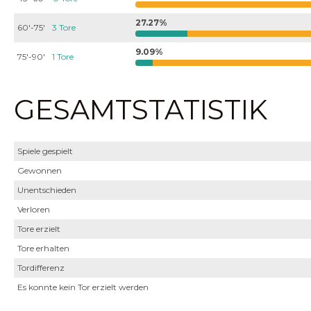
27.27%
60'-75'
3 Tore
9.09%
75'-90'
1 Tore
GESAMTSTATISTIK
Spiele gespielt
Gewonnen
Unentschieden
Verloren
Tore erzielt
Tore erhalten
Tordifferenz
Es konnte kein Tor erzielt werden