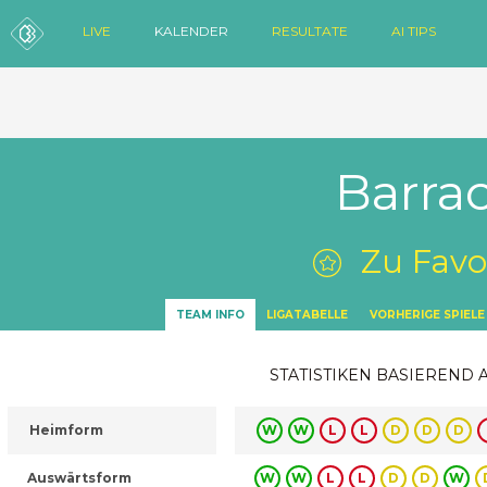
LIVE
KALENDER
RESULTATE
AI TIPS
Barrac
Zu Favo
TEAM INFO
LIGATABELLE
VORHERIGE SPIELE
STATISTIKEN BASIEREND 
Heimform
W
W
L
L
D
D
D
Auswärtsform
W
W
L
L
D
D
W