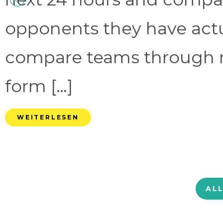
opponents they have act
compare teams through 
form […]
WEITERLESEN
AL