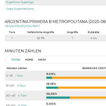
Argentina Superliga
Copa Sudamericana
ARGENTINA PRIMERA B METROPOLITANA (2025-08-0
GESAMTDURCHSCHNITT
Tore
Gefährliche Angriffe
Angriffe
Eckbälle
?
62.78
?
4.44
MINUTEN ZÄHLEN
TOTAL
HOME
AWAY
Minuten zählen
BARRACAS CENT
9.09%
0'-15'
1 Tore
18.18%
15'-30'
2 Tore
36.36%
30'-45'
4 Tore
0.00%
45'-60'
0 Tore