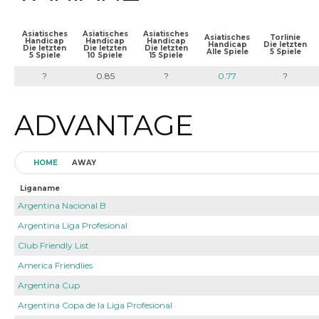
Asiatisches
Asiatisches
Asiatisches
Asiatisches
Torlinie
Handicap
Handicap
Handicap
Handicap
Die letzten
Die letzten
Die letzten
Die letzten
Alle Spiele
5 Spiele
5 Spiele
10 Spiele
15 Spiele
?
0.85
?
0.77
?
ADVANTAGE
HOME
AWAY
Liganame
Argentina Nacional B
Argentina Liga Profesional
Club Friendly List
America Friendlies
Argentina Cup
Argentina Copa de la Liga Profesional