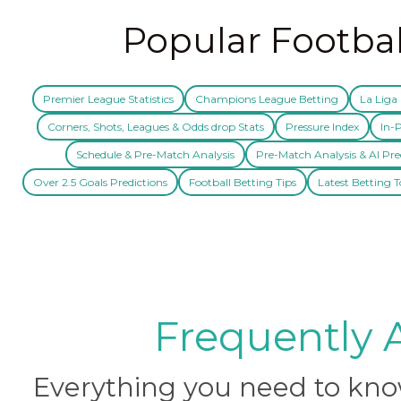
Popular Footbal
Premier League Statistics
Champions League Betting
La Liga 
Corners, Shots, Leagues & Odds drop Stats
Pressure Index
In-P
Schedule & Pre-Match Analysis
Pre-Match Analysis & AI Pre
Over 2.5 Goals Predictions
Football Betting Tips
Latest Betting T
Frequently 
Everything you need to know 