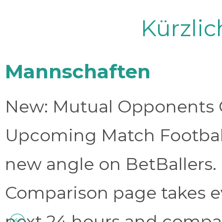
Kürzli
Mannschaften
New: Mutual Opponents C
Upcoming Match Football 
new angle on BetBallers
Comparison page takes eve
next 24 hours and compa