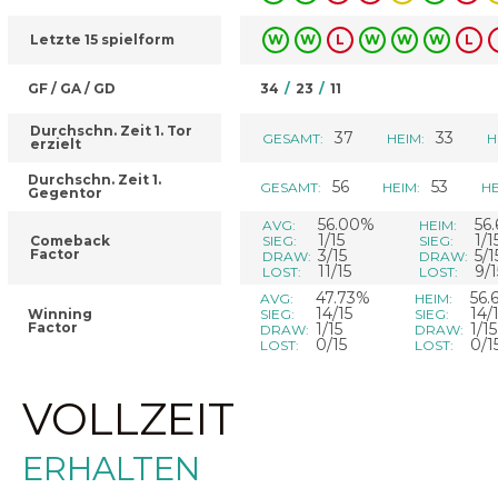
Letzte 15 spielform
W
W
L
W
W
W
L
GF / GA / GD
34
/
23
/
11
Durchschn. Zeit 1. Tor
37
33
GESAMT:
HEIM:
H
erzielt
Durchschn. Zeit 1.
56
53
GESAMT:
HEIM:
HE
Gegentor
56.00%
56
AVG:
HEIM:
1/15
1/1
Comeback
SIEG:
SIEG:
Factor
3/15
5/1
DRAW:
DRAW:
11/15
9/1
LOST:
LOST:
47.73%
56.
AVG:
HEIM:
14/15
14/
Winning
SIEG:
SIEG:
Factor
1/15
1/15
DRAW:
DRAW:
0/15
0/1
LOST:
LOST:
VOLLZEIT
ERHALTEN