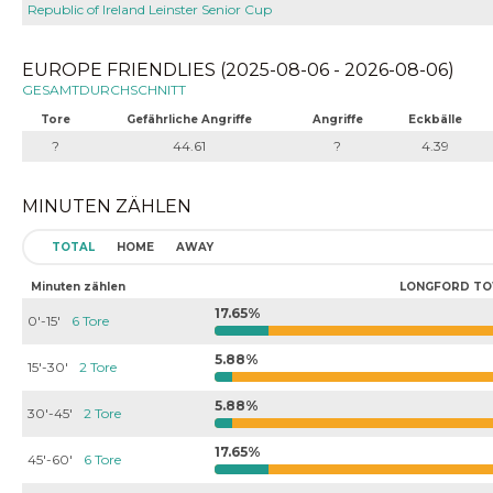
Republic of Ireland Leinster Senior Cup
EUROPE FRIENDLIES (2025-08-06 - 2026-08-06)
GESAMTDURCHSCHNITT
Tore
Gefährliche Angriffe
Angriffe
Eckbälle
?
44.61
?
4.39
MINUTEN ZÄHLEN
TOTAL
HOME
AWAY
Minuten zählen
LONGFORD T
17.65%
0'-15'
6 Tore
5.88%
15'-30'
2 Tore
5.88%
30'-45'
2 Tore
17.65%
45'-60'
6 Tore