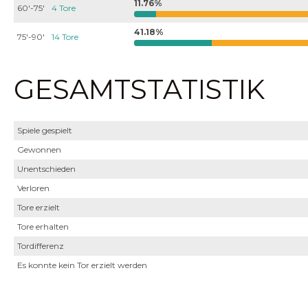
11.76%
60'-75'
4 Tore
41.18%
75'-90'
14 Tore
GESAMTSTATISTIK
Spiele gespielt
Gewonnen
Unentschieden
Verloren
Tore erzielt
Tore erhalten
Tordifferenz
Es konnte kein Tor erzielt werden