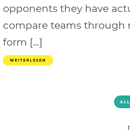
opponents they have act
compare teams through 
form […]
WEITERLESEN
AL