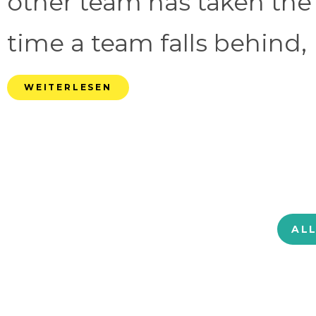
other team has taken the
time a team falls behind, 
WEITERLESEN
AL