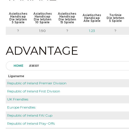
Asiatisches
Asiatisches
Asiatisches
Asiatisches
Torlinie
Handicap
Handicap
Handicap
Handicap
Die letzten
Die letzten
Die letzten
Die letzten
Alle Spiele
5 Spiele
5 Spiele
10 Spiele
15 Spiele
?
1.90
?
1.23
?
ADVANTAGE
HOME
AWAY
Liganame
Republic of Ireland Premier Division
Republic of Ireland First Division
UK Friendlies
Europe Friendlies
Republic of Ireland FAI Cup
Republic of Ireland Play-Offs