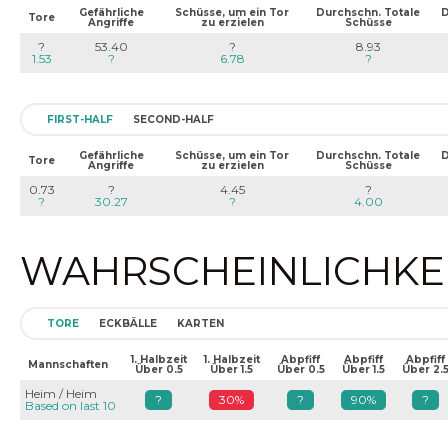
Gefährliche
Schüsse, um ein Tor
Durchschn. Totale
D
Tore
Angriffe
zu erzielen
Schüsse
?
53.40
?
8.93
1.53
?
6.78
?
FIRST-HALF
SECOND-HALF
Gefährliche
Schüsse, um ein Tor
Durchschn. Totale
D
Tore
Angriffe
zu erzielen
Schüsse
0.73
?
4.45
?
?
30.27
?
4.00
WAHRSCHEINLICHKEIT
TORE
ECKBÄLLE
KARTEN
1. Halbzeit
1. Halbzeit
Abpfiff
Abpfiff
Abpfiff
Mannschaften
Über 0.5
Über 1.5
Über 0.5
Über 1.5
Über 2.
Heim / Heim
?
30%
?
90%
?
Based on last 10