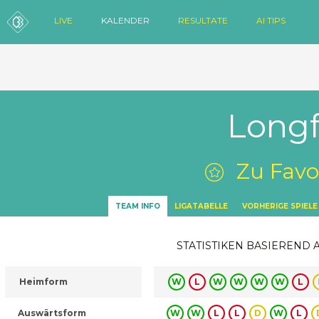
LIVE
KALENDER
RESULTATE
AI TIPS
Long
Zu Favo
TEAM INFO
LIGATABELLE
VORHERIGE SPIELE
STATISTIKEN BASIEREND 
Heimform
W
L
W
W
W
W
L
Auswärtsform
W
W
L
L
D
W
L