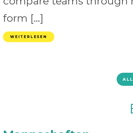
compare teams through 
form […]
WEITERLESEN
AL