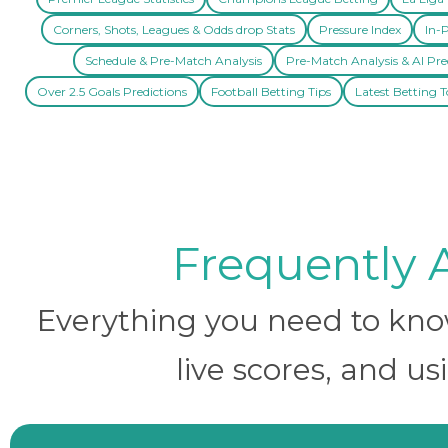
Corners, Shots, Leagues & Odds drop Stats
Pressure Index
In-P
Schedule & Pre-Match Analysis
Pre-Match Analysis & AI Pre
Over 2.5 Goals Predictions
Football Betting Tips
Latest Betting T
Frequently 
Everything you need to know 
live scores, and us