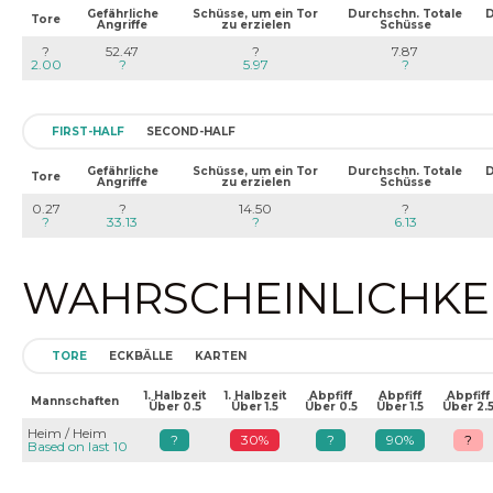
Gefährliche
Schüsse, um ein Tor
Durchschn. Totale
D
Tore
Angriffe
zu erzielen
Schüsse
?
52.47
?
7.87
2.00
?
5.97
?
FIRST-HALF
SECOND-HALF
Gefährliche
Schüsse, um ein Tor
Durchschn. Totale
D
Tore
Angriffe
zu erzielen
Schüsse
0.27
?
14.50
?
?
33.13
?
6.13
WAHRSCHEINLICHKEIT
TORE
ECKBÄLLE
KARTEN
1. Halbzeit
1. Halbzeit
Abpfiff
Abpfiff
Abpfiff
Mannschaften
Über 0.5
Über 1.5
Über 0.5
Über 1.5
Über 2.
Heim / Heim
?
30%
?
90%
?
Based on last 10