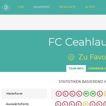
LIVE
KALENDER
RESULTATE
AI TIPS
FC Ceahlau
Zu Favo
TEAM INFO
VORHERIGE S
STATISTIKEN BASIEREND 
Heimform
L
L
L
L
W
W
L
Auswärtsform
L
L
L
L
D
L
L