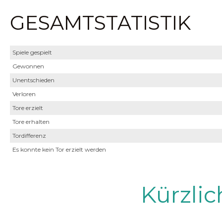
GESAMTSTATISTIK
Spiele gespielt
Gewonnen
Unentschieden
Verloren
Tore erzielt
Tore erhalten
Tordifferenz
Es konnte kein Tor erzielt werden
Kürzli