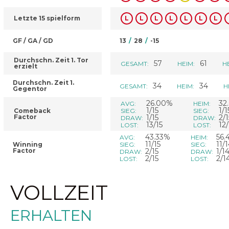
Letzte 15 spielform
L
L
L
L
L
L
L
GF / GA / GD
13
/
28
/
-15
Durchschn. Zeit 1. Tor
57
61
GESAMT:
HEIM:
H
erzielt
Durchschn. Zeit 1.
34
34
GESAMT:
HEIM:
H
Gegentor
26.00%
32
AVG:
HEIM:
1/15
1/1
Comeback
SIEG:
SIEG:
Factor
1/15
2/1
DRAW:
DRAW:
13/15
12/
LOST:
LOST:
43.33%
56.
AVG:
HEIM:
11/15
11/
Winning
SIEG:
SIEG:
Factor
2/15
1/1
DRAW:
DRAW:
2/15
2/1
LOST:
LOST:
VOLLZEIT
ERHALTEN