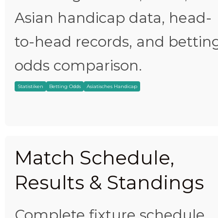
Asian handicap data, head-
to-head records, and bettin
odds comparison.
Statistiken
Betting Odds
Asiatisches Handicap
Match Schedule,
Results & Standings
Complete fixture schedule,