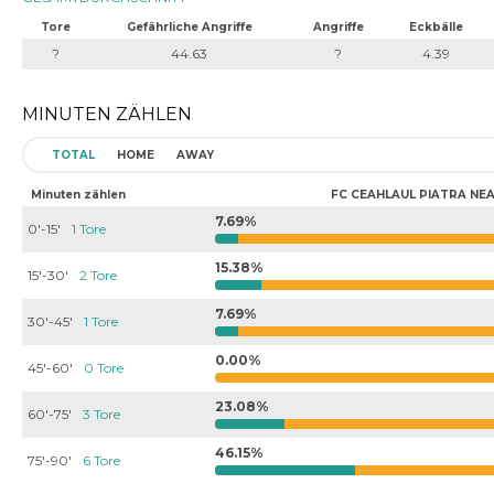
Tore
Gefährliche Angriffe
Angriffe
Eckbälle
?
44.63
?
4.39
MINUTEN ZÄHLEN
TOTAL
HOME
AWAY
Minuten zählen
FC CEAHLAUL PIATRA NE
7.69%
0'-15'
1 Tore
15.38%
15'-30'
2 Tore
7.69%
30'-45'
1 Tore
0.00%
45'-60'
0 Tore
23.08%
60'-75'
3 Tore
46.15%
75'-90'
6 Tore