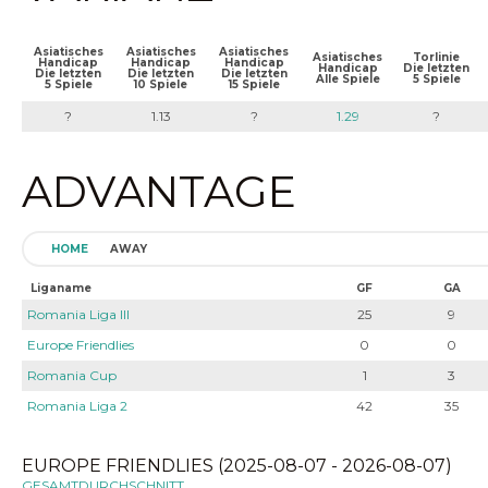
Asiatisches
Asiatisches
Asiatisches
Asiatisches
Torlinie
Handicap
Handicap
Handicap
Handicap
Die letzten
Die letzten
Die letzten
Die letzten
Alle Spiele
5 Spiele
5 Spiele
10 Spiele
15 Spiele
?
1.13
?
1.29
?
ADVANTAGE
HOME
AWAY
Liganame
GF
GA
Romania Liga III
25
9
Europe Friendlies
0
0
Romania Cup
1
3
Romania Liga 2
42
35
EUROPE FRIENDLIES (2025-08-07 - 2026-08-07)
GESAMTDURCHSCHNITT